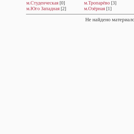
м.Студенческая
[0]
м.Тропарёво
[3]
м.Юго Западная
[2]
м.Озёрная
[1]
Не найдено материало