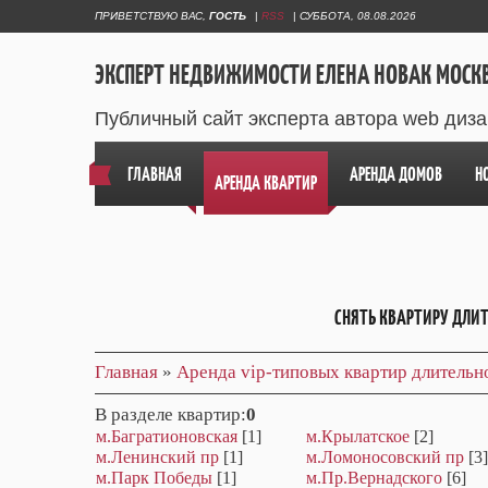
ПРИВЕТСТВУЮ ВАС
,
ГОСТЬ
|
RSS
|
СУББОТА, 08.08.2026
ЭКСПЕРТ НЕДВИЖИМОСТИ ЕЛЕНА НОВАК МОСК
Публичный сайт эксперта автора web диз
ГЛАВНАЯ
АРЕНДА ДОМОВ
Н
АРЕНДА КВАРТИР
СНЯТЬ КВАРТИРУ ДЛИ
Главная
»
Аренда vip-типовых квартир длительн
В разделе квартир
:
0
м.Багратионовская
[1]
м.Крылатское
[2]
м.Ленинский пр
[1]
м.Ломоносовский пр
[3]
м.Парк Победы
[1]
м.Пр.Вернадского
[6]