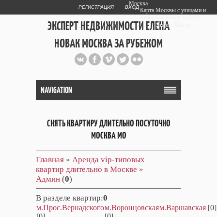
Москва
РЕГИСТРАЦИЯ
ВХОД
Карта Москвы с улицами и
номерами домов онлайн —
ЭКСПЕРТ НЕДВИЖИМОСТИ ЕЛЕНА
Яндекс.Карты
НОВАК МОСКВА ЗА РУБЕЖОМ
Публичный сайт эксперта автора
web дизайнера
+7 903 708 1884
NAVIGATION
СНЯТЬ КВАРТИРУ ДЛИТЕЛЬНО ПОСУТОЧНО
МОСКВА МО
Главная
»
Аренда vip-типовых
квартир длительно в Москве »
Админ
(
0
)
В разделе квартир
:
0
м.Прос.Вернадского
м.Воронцовская
м.Варшавская
[0]
[0]
[0]