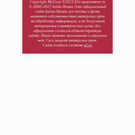
Copyright MyCorp ©2023 Elit-apartament.ru
© 2000-2022 Алёна Новак-Это официальный
сайт Алёны Новак, все посты и фото
являются собственностью авторских прав
на обработку информации, и не допускает
копирования в коммерческих целях, без
официально согласия администратора
сайта. Наши тексты эксклюзивны и аналогов
нет. См о защите авторских прав.
Сайт создан в системе
uCoz