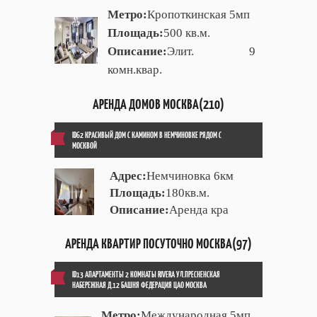
Метро:
Кропоткинская 5мп
Площадь:
500 кв.м.
Описание:
Элит. 9
комн.квар.
АРЕНДА ДОМОВ МОСКВА(210)
ID62 КРАСИВЫЙ ДОМ С КАМИНОМ В НЕМЧИНОВКЕ РЯДОМ С
МОСКВОЙ
Адрес:
Немчиновка 6км
Площадь:
180кв.м.
Описание:
Аренда кра
АРЕНДА КВАРТИР ПОСУТОЧНО МОСКВА(97)
ID13 АПАРТАМЕНТЫ 2 КОМНАТЫ RIVERA УЛ.ПРЕСНЕНСКАЯ
НАБЕРЕЖНАЯ Д.12 БАШНЯ ФЕДЕРАЦИЯ ЦАО МОСКВА
Метро:
Международная 5мп