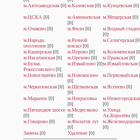
м.Автозаводская
[0]
м.Каховская
[0]
м.Кунцевская
[0]
м.ЦСКА
[0]
м.Аминьевская
м.Мещерская
[0]
[0]
м.Очаково
[0]
м.Фили
[0]
м.Водный стади
[0]
м.Народн.
м.Речной
м.Селигерская
[0
ополчение
[0]
вокзал
[0]
м.Каширская
[0]
м.Перово
[0]
м.Коломенская
[0
м.Нагатинская
[0]
м.Орехово
[0]
м.Пражская
[0]
м.Бульв.
м.Измайлово
[0]
м.Измайловская
Рокоссовского
[0]
м.Новогиреево
[0]
м.Новокосино
м.Первомайская
[0]
м.Черкизовская
[0]
м.Щёлковская
м.Ясенево
[0]
[0]
м.Марьино
[0]
м.Некрасовка
м.Нижегородска
[0]
[0]
м.Пятницкое шоссе
м.Медвелково
м.Улица
[0]
[0]
Ак.Королёва
[0]
м.Говорово
[0]
м.Филатов луг
м.Железнодорож
[0]
[0]
Замена
[0]
Удаление
[0]