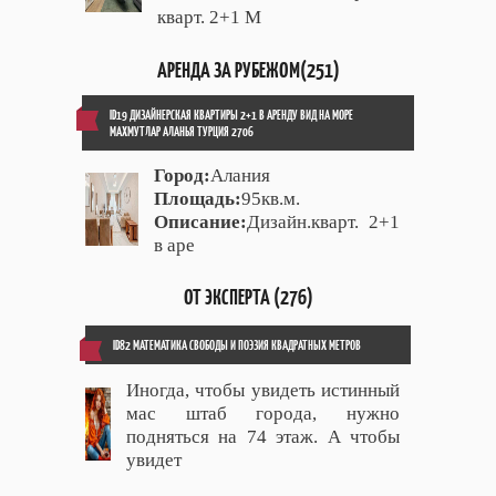
кварт. 2+1 М
АРЕНДА ЗА РУБЕЖОМ(251)
ID19 ДИЗАЙНЕРСКАЯ КВАРТИРЫ 2+1 В АРЕНДУ ВИД НА МОРЕ
МАХМУТЛАР АЛАНЬЯ ТУРЦИЯ 2706
Город:
Алания
Площадь:
95кв.м.
Описание:
Дизайн.кварт. 2+1
в аре
ОТ ЭКСПЕРТА (276)
ID82 МАТЕМАТИКА СВОБОДЫ И ПОЭЗИЯ КВАДРАТНЫХ МЕТРОВ
Иногда, чтобы увидеть истинный
мас штаб города, нужно
подняться на 74 этаж. А чтобы
увидет