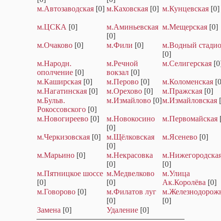
м.Автозаводская
[0]
м.Каховская
[0]
м.Кунцевская
[0]
м.ЦСКА
[0]
м.Аминьевская
м.Мещерская
[0]
[0]
м.Очаково
[0]
м.Фили
[0]
м.Водный стади
[0]
м.Народн.
м.Речной
м.Селигерская
[0
ополчение
[0]
вокзал
[0]
м.Каширская
[0]
м.Перово
[0]
м.Коломенская
[0
м.Нагатинская
[0]
м.Орехово
[0]
м.Пражская
[0]
м.Бульв.
м.Измайлово
[0]
м.Измайловская
Рокоссовского
[0]
м.Новогиреево
[0]
м.Новокосино
м.Первомайская
[0]
м.Черкизовская
[0]
м.Щёлковская
м.Ясенево
[0]
[0]
м.Марьино
[0]
м.Некрасовка
м.Нижегородска
[0]
[0]
м.Пятницкое шоссе
м.Медвелково
м.Улица
[0]
[0]
Ак.Королёва
[0]
м.Говорово
[0]
м.Филатов луг
м.Железнодорож
[0]
[0]
Замена
[0]
Удаление
[0]