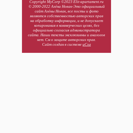
Copyright MyCorp ©2023 Elit-apartament.ru
© 2000-2022 Алёна Новак-Это официальный
сайт Алёны Новак, все посты и фото
являются собственностью авторских прав
на обработку информации, и не допускает
копирования в коммерческих целях, без
официально согласия администратора
сайта. Наши тексты эксклюзивны и аналогов
нет. См о защите авторских прав.
Сайт создан в системе
uCoz