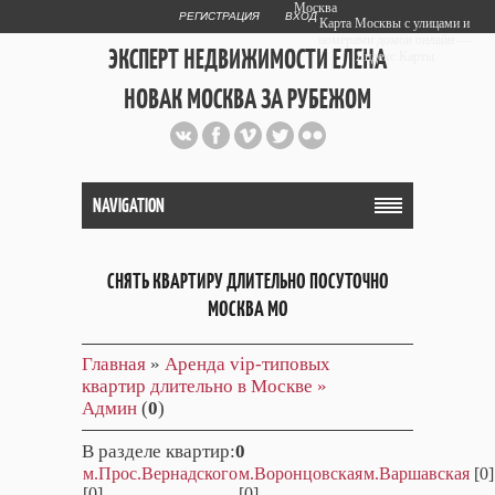
Москва
РЕГИСТРАЦИЯ
ВХОД
Карта Москвы с улицами и
номерами домов онлайн —
ЭКСПЕРТ НЕДВИЖИМОСТИ ЕЛЕНА
Яндекс.Карты
НОВАК МОСКВА ЗА РУБЕЖОМ
Публичный сайт эксперта автора
web дизайнера
+7 903 708 1884
NAVIGATION
СНЯТЬ КВАРТИРУ ДЛИТЕЛЬНО ПОСУТОЧНО
МОСКВА МО
Главная
»
Аренда vip-типовых
квартир длительно в Москве »
Админ
(
0
)
В разделе квартир
:
0
м.Прос.Вернадского
м.Воронцовская
м.Варшавская
[0]
[0]
[0]