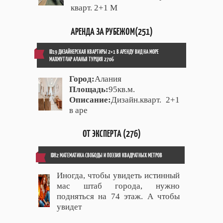
кварт. 2+1 М
АРЕНДА ЗА РУБЕЖОМ(251)
ID19 ДИЗАЙНЕРСКАЯ КВАРТИРЫ 2+1 В АРЕНДУ ВИД НА МОРЕ
МАХМУТЛАР АЛАНЬЯ ТУРЦИЯ 2706
Город:
Алания
Площадь:
95кв.м.
Описание:
Дизайн.кварт. 2+1
в аре
ОТ ЭКСПЕРТА (276)
ID82 МАТЕМАТИКА СВОБОДЫ И ПОЭЗИЯ КВАДРАТНЫХ МЕТРОВ
Иногда, чтобы увидеть истинный
мас штаб города, нужно
подняться на 74 этаж. А чтобы
увидет