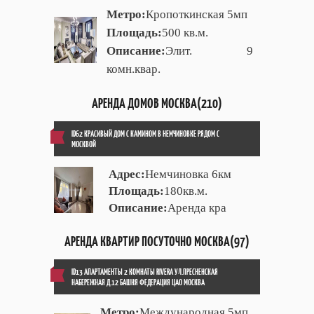
Метро:
Кропоткинская 5мп
Площадь:
500 кв.м.
Описание:
Элит. 9
комн.квар.
АРЕНДА ДОМОВ МОСКВА(210)
ID62 КРАСИВЫЙ ДОМ С КАМИНОМ В НЕМЧИНОВКЕ РЯДОМ С
МОСКВОЙ
Адрес:
Немчиновка 6км
Площадь:
180кв.м.
Описание:
Аренда кра
АРЕНДА КВАРТИР ПОСУТОЧНО МОСКВА(97)
ID13 АПАРТАМЕНТЫ 2 КОМНАТЫ RIVERA УЛ.ПРЕСНЕНСКАЯ
НАБЕРЕЖНАЯ Д.12 БАШНЯ ФЕДЕРАЦИЯ ЦАО МОСКВА
Метро:
Международная 5мп