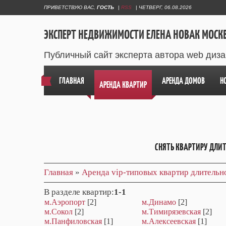
ПРИВЕТСТВУЮ ВАС
,
ГОСТЬ
|
RSS
|
ЧЕТВЕРГ, 06.08.2026
ЭКСПЕРТ НЕДВИЖИМОСТИ ЕЛЕНА НОВАК МОСК
Публичный сайт эксперта автора web диз
ГЛАВНАЯ
АРЕНДА ДОМОВ
Н
АРЕНДА КВАРТИР
СНЯТЬ КВАРТИРУ ДЛИ
Главная
»
Аренда vip-типовых квартир длительн
В разделе квартир
:
1-1
м.Аэропорт
[2]
м.Динамо
[2]
м.Сокол
[2]
м.Тимирязевская
[2]
м.Панфиловская
[1]
м.Алексеевская
[1]