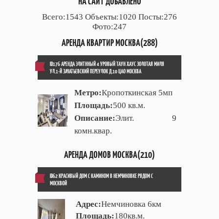
НА САЙТ ДОБАВЛЕНО
Всего:1543 Объекты:1020 Посты:276
Фото:247
АРЕНДА КВАРТИР МОСКВА(288)
ID176 АРЕНДА ЭЛИТННЫЙ 4 УРОВЫЙ ТАУН ХАУС ЗОЛОТАЯ МИЛЯ
УЛ.1-Й ЗАЧАТЬЕВСКИЙ ПЕРЕУЛОК Д.10 ЦАО МОСКВА
Метро:
Кропоткинская 5мп
Площадь:
500 кв.м.
Описание:
Элит. 9
комн.квар.
АРЕНДА ДОМОВ МОСКВА(210)
ID62 КРАСИВЫЙ ДОМ С КАМИНОМ В НЕМЧИНОВКЕ РЯДОМ С
МОСКВОЙ
Адрес:
Немчиновка 6км
Площадь:
180кв.м.