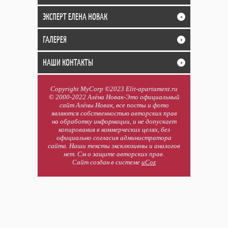
ЭКСПЕРТ ЕЛЕНА НОВАК
+
ГАЛЕРЕЯ
+
НАШИ КОНТАКТЫ
+
Copyright MyCorp ©2023 Elit-apartament.ru
© 2000-2022 Алёна Новак-Это официальный
сайт Алёны Новак, все посты и фото
являются собственностью авторских прав
на обработку информации, и не допускает
копирования в коммерческих целях, без
официально согласия администратора
сайта. Наши тексты эксклюзивны и аналогов
нет. См о защите авторских прав.
Сайт создан в системе
uCoz