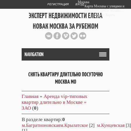
Москва
РЕГИСТРАЦИЯ
ВХОД
Карта Москвы с улицами и
номерами домов онлайн —
ЭКСПЕРТ НЕДВИЖИМОСТИ ЕЛЕНА
Яндекс.Карты
НОВАК МОСКВА ЗА РУБЕЖОМ
Публичный сайт эксперта автора
web дизайнера
+7 903 708 1884
NAVIGATION
СНЯТЬ КВАРТИРУ ДЛИТЕЛЬНО ПОСУТОЧНО
МОСКВА МО
Главная
»
Аренда vip-типовых
квартир длительно в Москве »
ЗАО
(
0
)
В разделе квартир
:
0
м.Багратионовская
м.Крылатское
[2]
м.Кунцевская
[3]
[1]