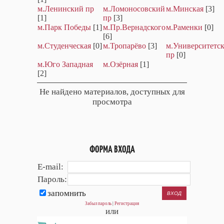
м.Ленинский пр
м.Ломоносовский
м.Минская
[3]
[1]
пр
[3]
м.Парк Победы
[1]
м.Пр.Вернадского
м.Раменки
[0]
[6]
м.Студенческая
[0]
м.Тропарёво
[3]
м.Университетс
пр
[0]
м.Юго Западная
м.Озёрная
[1]
[2]
Не найдено материалов, доступных для
просмотра
ФОРМА ВХОДА
E-mail:
Пароль:
запомнить
Забыл пароль
|
Регистрация
или