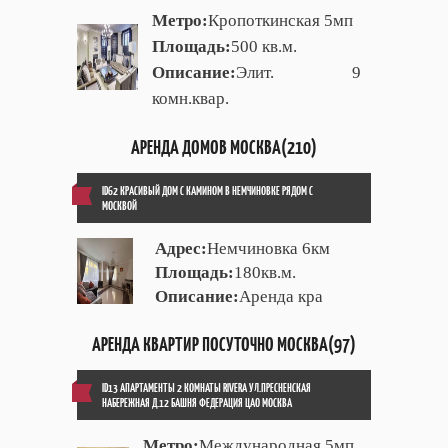
Метро:
Кропоткинская 5мп
Площадь:
500 кв.м.
Описание:
Элит. 9
комн.квар.
АРЕНДА ДОМОВ МОСКВА(210)
ID62 КРАСИВЫЙ ДОМ С КАМИНОМ В НЕМЧИНОВКЕ РЯДОМ С
МОСКВОЙ
Адрес:
Немчиновка 6км
Площадь:
180кв.м.
Описание:
Аренда кра
АРЕНДА КВАРТИР ПОСУТОЧНО МОСКВА(97)
ID13 АПАРТАМЕНТЫ 2 КОМНАТЫ RIVERA УЛ.ПРЕСНЕНСКАЯ
НАБЕРЕЖНАЯ Д.12 БАШНЯ ФЕДЕРАЦИЯ ЦАО МОСКВА
Метро:
Международная 5мп