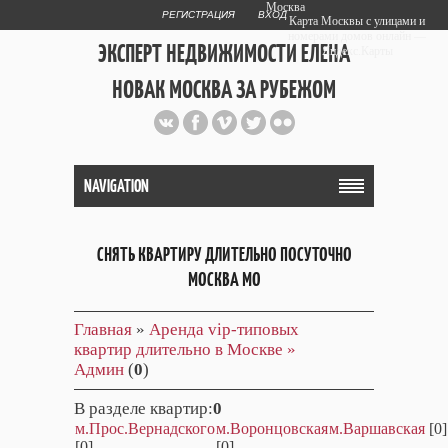
Москва
РЕГИСТРАЦИЯ
ВХОД
Карта Москвы с улицами и
номерами домов онлайн —
ЭКСПЕРТ НЕДВИЖИМОСТИ ЕЛЕНА
Яндекс.Карты
НОВАК МОСКВА ЗА РУБЕЖОМ
Публичный сайт эксперта автора
web дизайнера
+7 903 708 1884
NAVIGATION
СНЯТЬ КВАРТИРУ ДЛИТЕЛЬНО ПОСУТОЧНО
МОСКВА МО
Главная
»
Аренда vip-типовых
квартир длительно в Москве »
Админ
(
0
)
В разделе квартир
:
0
м.Прос.Вернадского
м.Воронцовская
м.Варшавская
[0]
[0]
[0]