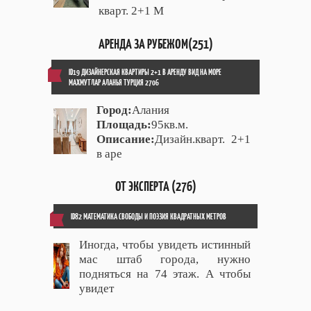
кварт. 2+1 М
АРЕНДА ЗА РУБЕЖОМ(251)
ID19 ДИЗАЙНЕРСКАЯ КВАРТИРЫ 2+1 В АРЕНДУ ВИД НА МОРЕ
МАХМУТЛАР АЛАНЬЯ ТУРЦИЯ 2706
Город:
Алания
Площадь:
95кв.м.
Описание:
Дизайн.кварт. 2+1
в аре
ОТ ЭКСПЕРТА (276)
ID82 МАТЕМАТИКА СВОБОДЫ И ПОЭЗИЯ КВАДРАТНЫХ МЕТРОВ
Иногда, чтобы увидеть истинный
мас штаб города, нужно
подняться на 74 этаж. А чтобы
увидет