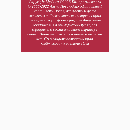
Copyright MyCorp ©2023 Elit-apartament.ru
© 2000-2022 Алёна Новак-Это официальный
сайт Алёны Новак, все посты и фото
являются собственностью авторских прав
на обработку информации, и не допускает
копирования в коммерческих целях, без
официально согласия администратора
сайта. Наши тексты эксклюзивны и аналогов
нет. См о защите авторских прав.
Сайт создан в системе
uCoz