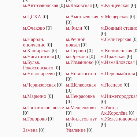
м.Автозаводская
[0]
м.Каховская
[0]
м.Кунцевская
[0]
м.ЦСКА
[0]
м.Аминьевская
м.Мещерская
[0]
[0]
м.Очаково
[0]
м.Фили
[0]
м.Водный стади
[0]
м.Народн.
м.Речной
м.Селигерская
[0
ополчение
[0]
вокзал
[0]
м.Каширская
[0]
м.Перово
[0]
м.Коломенская
[0
м.Нагатинская
[0]
м.Орехово
[0]
м.Пражская
[0]
м.Бульв.
м.Измайлово
[0]
м.Измайловская
Рокоссовского
[0]
м.Новогиреево
[0]
м.Новокосино
м.Первомайская
[0]
м.Черкизовская
[0]
м.Щёлковская
м.Ясенево
[0]
[0]
м.Марьино
[0]
м.Некрасовка
м.Нижегородска
[0]
[0]
м.Пятницкое шоссе
м.Медвелково
м.Улица
[0]
[0]
Ак.Королёва
[0]
м.Говорово
[0]
м.Филатов луг
м.Железнодорож
[0]
[0]
Замена
[0]
Удаление
[0]