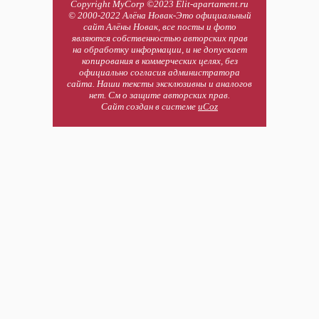
Copyright MyCorp ©2023 Elit-apartament.ru
© 2000-2022 Алёна Новак-Это официальный
сайт Алёны Новак, все посты и фото
являются собственностью авторских прав
на обработку информации, и не допускает
копирования в коммерческих целях, без
официально согласия администратора
сайта. Наши тексты эксклюзивны и аналогов
нет. См о защите авторских прав.
Сайт создан в системе
uCoz