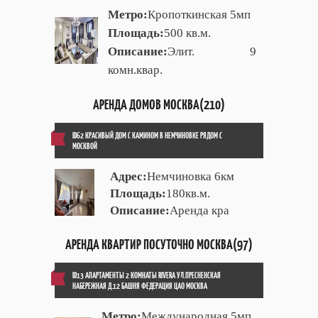
Метро:
Кропоткинская 5мп
Площадь:
500 кв.м.
Описание:
Элит. 9
комн.квар.
АРЕНДА ДОМОВ МОСКВА(210)
ID62 КРАСИВЫЙ ДОМ С КАМИНОМ В НЕМЧИНОВКЕ РЯДОМ С
МОСКВОЙ
Адрес:
Немчиновка 6км
Площадь:
180кв.м.
Описание:
Аренда кра
АРЕНДА КВАРТИР ПОСУТОЧНО МОСКВА(97)
ID13 АПАРТАМЕНТЫ 2 КОМНАТЫ RIVERA УЛ.ПРЕСНЕНСКАЯ
НАБЕРЕЖНАЯ Д.12 БАШНЯ ФЕДЕРАЦИЯ ЦАО МОСКВА
Метро:
Международная 5мп