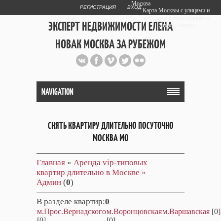
Москва
РЕГИСТРАЦИЯ
ВХОД
Карта Москвы с улицами и
номерами домов онлайн —
ЭКСПЕРТ НЕДВИЖИМОСТИ ЕЛЕНА
Яндекс.Карты
НОВАК МОСКВА ЗА РУБЕЖОМ
Публичный сайт эксперта автора
web дизайнера
+7 903 708 1884
NAVIGATION
СНЯТЬ КВАРТИРУ ДЛИТЕЛЬНО ПОСУТОЧНО
МОСКВА МО
Главная
»
Аренда vip-типовых
квартир длительно в Москве »
Админ
(
0
)
В разделе квартир
:
0
м.Прос.Вернадского
м.Воронцовская
м.Варшавская
[0]
[0]
[0]