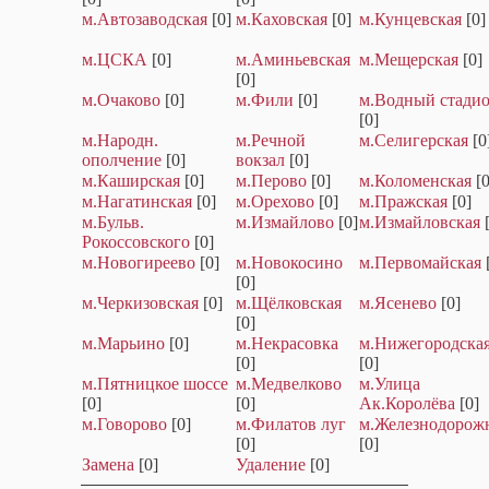
м.Автозаводская
[0]
м.Каховская
[0]
м.Кунцевская
[0]
м.ЦСКА
[0]
м.Аминьевская
м.Мещерская
[0]
[0]
м.Очаково
[0]
м.Фили
[0]
м.Водный стади
[0]
м.Народн.
м.Речной
м.Селигерская
[0
ополчение
[0]
вокзал
[0]
м.Каширская
[0]
м.Перово
[0]
м.Коломенская
[0
м.Нагатинская
[0]
м.Орехово
[0]
м.Пражская
[0]
м.Бульв.
м.Измайлово
[0]
м.Измайловская
Рокоссовского
[0]
м.Новогиреево
[0]
м.Новокосино
м.Первомайская
[0]
м.Черкизовская
[0]
м.Щёлковская
м.Ясенево
[0]
[0]
м.Марьино
[0]
м.Некрасовка
м.Нижегородска
[0]
[0]
м.Пятницкое шоссе
м.Медвелково
м.Улица
[0]
[0]
Ак.Королёва
[0]
м.Говорово
[0]
м.Филатов луг
м.Железнодорож
[0]
[0]
Замена
[0]
Удаление
[0]