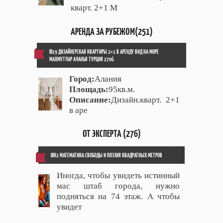
кварт. 2+1 М
АРЕНДА ЗА РУБЕЖОМ(251)
ID19 ДИЗАЙНЕРСКАЯ КВАРТИРЫ 2+1 В АРЕНДУ ВИД НА МОРЕ
МАХМУТЛАР АЛАНЬЯ ТУРЦИЯ 2706
Город:
Алания
Площадь:
95кв.м.
Описание:
Дизайн.кварт. 2+1
в аре
ОТ ЭКСПЕРТА (276)
ID82 МАТЕМАТИКА СВОБОДЫ И ПОЭЗИЯ КВАДРАТНЫХ МЕТРОВ
Иногда, чтобы увидеть истинный
мас штаб города, нужно
подняться на 74 этаж. А чтобы
увидет