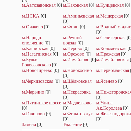
м.Автозаводская
[0]
м.Каховская
[0]
м.Кунцевская
[0]
м.ЦСКА
[0]
м.Аминьевская
м.Мещерская
[0]
[0]
м.Очаково
[0]
м.Фили
[0]
м.Водный стади
[0]
м.Народн.
м.Речной
м.Селигерская
[0
ополчение
[0]
вокзал
[0]
м.Каширская
[0]
м.Перово
[0]
м.Коломенская
[0
м.Нагатинская
[0]
м.Орехово
[0]
м.Пражская
[0]
м.Бульв.
м.Измайлово
[0]
м.Измайловская
Рокоссовского
[0]
м.Новогиреево
[0]
м.Новокосино
м.Первомайская
[0]
м.Черкизовская
[0]
м.Щёлковская
м.Ясенево
[0]
[0]
м.Марьино
[0]
м.Некрасовка
м.Нижегородска
[0]
[0]
м.Пятницкое шоссе
м.Медвелково
м.Улица
[0]
[0]
Ак.Королёва
[0]
м.Говорово
[0]
м.Филатов луг
м.Железнодорож
[0]
[0]
Замена
[0]
Удаление
[0]