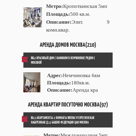
Метро:
Кропоткинская 5мп
Площадь:
500 кв.м.
Описание:
Элит. 9
комн.квар.
АРЕНДА ДОМОВ МОСКВА(210)
ID62 КРАСИВЫЙ ДОМ С КАМИНОМ В НЕМЧИНОВКЕ РЯДОМ С
МОСКВОЙ
Адрес:
Немчиновка 6км
Площадь:
180кв.м.
Описание:
Аренда кра
АРЕНДА КВАРТИР ПОСУТОЧНО МОСКВА(97)
ID13 АПАРТАМЕНТЫ 2 КОМНАТЫ RIVERA УЛ.ПРЕСНЕНСКАЯ
НАБЕРЕЖНАЯ Д.12 БАШНЯ ФЕДЕРАЦИЯ ЦАО МОСКВА
Метро:
Международная 5мп