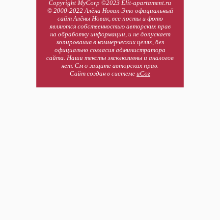
Copyright MyCorp ©2023 Elit-apartament.ru
© 2000-2022 Алёна Новак-Это официальный
сайт Алёны Новак, все посты и фото
являются собственностью авторских прав
на обработку информации, и не допускает
копирования в коммерческих целях, без
официально согласия администратора
сайта. Наши тексты эксклюзивны и аналогов
нет. См о защите авторских прав.
Сайт создан в системе
uCoz