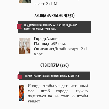
кварт. 2+1 М
АРЕНДА ЗА РУБЕЖОМ(251)
ID19 ДИЗАЙНЕРСКАЯ КВАРТИРЫ 2+1 В АРЕНДУ ВИД НА МОРЕ
МАХМУТЛАР АЛАНЬЯ ТУРЦИЯ 2706
Город:
Алания
Площадь:
95кв.м.
Описание:
Дизайн.кварт. 2+1
в аре
ОТ ЭКСПЕРТА (276)
ID82 МАТЕМАТИКА СВОБОДЫ И ПОЭЗИЯ КВАДРАТНЫХ МЕТРОВ
Иногда, чтобы увидеть истинный
мас штаб города, нужно
подняться на 74 этаж. А чтобы
увидет