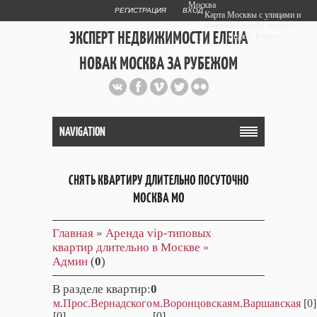
Москва
РЕГИСТРАЦИЯ
ВХОД
Карта Москвы с улицами и
номерами домов онлайн —
ЭКСПЕРТ НЕДВИЖИМОСТИ ЕЛЕНА
Яндекс.Карты
НОВАК МОСКВА ЗА РУБЕЖОМ
Публичный сайт эксперта автора
web дизайнера
+7 903 708 1884
NAVIGATION
СНЯТЬ КВАРТИРУ ДЛИТЕЛЬНО ПОСУТОЧНО
МОСКВА МО
Главная
»
Аренда vip-типовых
квартир длительно в Москве »
Админ
(
0
)
В разделе квартир
:
0
м.Прос.Вернадского
м.Воронцовская
м.Варшавская
[0]
[0]
[0]