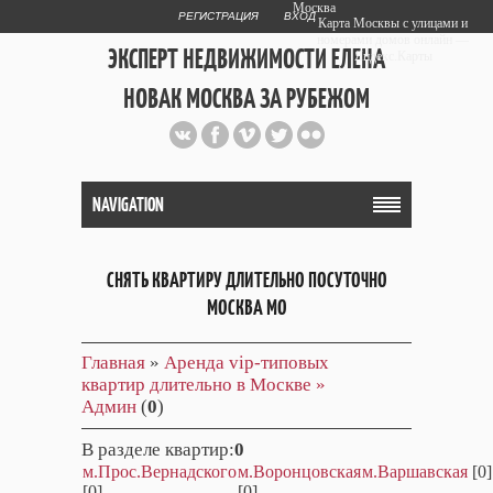
Москва
РЕГИСТРАЦИЯ
ВХОД
Карта Москвы с улицами и
номерами домов онлайн —
ЭКСПЕРТ НЕДВИЖИМОСТИ ЕЛЕНА
Яндекс.Карты
НОВАК МОСКВА ЗА РУБЕЖОМ
Публичный сайт эксперта автора
web дизайнера
+7 903 708 1884
NAVIGATION
СНЯТЬ КВАРТИРУ ДЛИТЕЛЬНО ПОСУТОЧНО
МОСКВА МО
Главная
»
Аренда vip-типовых
квартир длительно в Москве »
Админ
(
0
)
В разделе квартир
:
0
м.Прос.Вернадского
м.Воронцовская
м.Варшавская
[0]
[0]
[0]