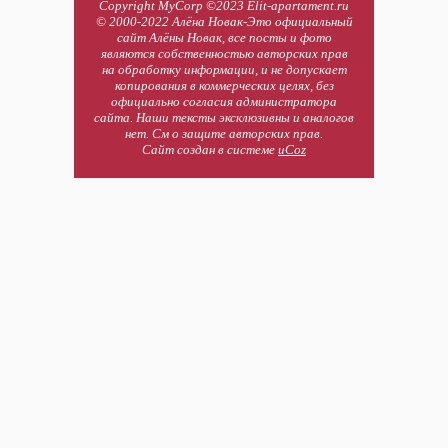
Copyright MyCorp ©2023 Elit-apartament.ru
© 2000-2022 Алёна Новак-Это официальный
сайт Алёны Новак, все посты и фото
являются собственностью авторских прав
на обработку информации, и не допускает
копирования в коммерческих целях, без
официально согласия администратора
сайта. Наши тексты эксклюзивны и аналогов
нет. См о защите авторских прав.
Сайт создан в системе
uCoz