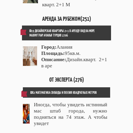
кварт. 2+1 М
АРЕНДА ЗА РУБЕЖОМ(251)
ID19 ДИЗАЙНЕРСКАЯ КВАРТИРЫ 2+1 В АРЕНДУ ВИД НА МОРЕ
МАХМУТЛАР АЛАНЬЯ ТУРЦИЯ 2706
Город:
Алания
Площадь:
95кв.м.
Описание:
Дизайн.кварт. 2+1
в аре
ОТ ЭКСПЕРТА (276)
ID82 МАТЕМАТИКА СВОБОДЫ И ПОЭЗИЯ КВАДРАТНЫХ МЕТРОВ
Иногда, чтобы увидеть истинный
мас штаб города, нужно
подняться на 74 этаж. А чтобы
увидет