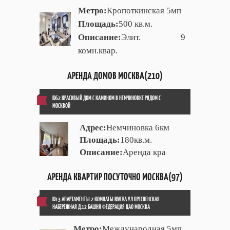
Метро:
Кропоткинская 5мп
Площадь:
500 кв.м.
Описание:
Элит. 9
комн.квар.
АРЕНДА ДОМОВ МОСКВА(210)
ID62 КРАСИВЫЙ ДОМ С КАМИНОМ В НЕМЧИНОВКЕ РЯДОМ С
МОСКВОЙ
Адрес:
Немчиновка 6км
Площадь:
180кв.м.
Описание:
Аренда кра
АРЕНДА КВАРТИР ПОСУТОЧНО МОСКВА(97)
ID13 АПАРТАМЕНТЫ 2 КОМНАТЫ RIVERA УЛ.ПРЕСНЕНСКАЯ
НАБЕРЕЖНАЯ Д.12 БАШНЯ ФЕДЕРАЦИЯ ЦАО МОСКВА
Метро:
Международная 5мп