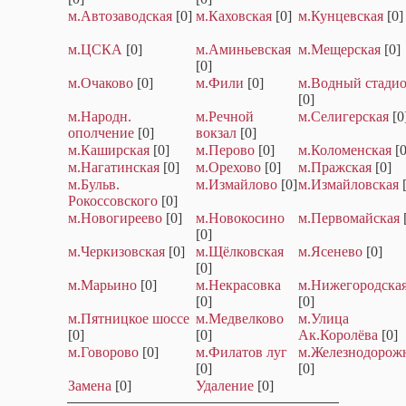
м.Автозаводская
[0]
м.Каховская
[0]
м.Кунцевская
[0]
м.ЦСКА
[0]
м.Аминьевская
м.Мещерская
[0]
[0]
м.Очаково
[0]
м.Фили
[0]
м.Водный стади
[0]
м.Народн.
м.Речной
м.Селигерская
[0
ополчение
[0]
вокзал
[0]
м.Каширская
[0]
м.Перово
[0]
м.Коломенская
[0
м.Нагатинская
[0]
м.Орехово
[0]
м.Пражская
[0]
м.Бульв.
м.Измайлово
[0]
м.Измайловская
Рокоссовского
[0]
м.Новогиреево
[0]
м.Новокосино
м.Первомайская
[0]
м.Черкизовская
[0]
м.Щёлковская
м.Ясенево
[0]
[0]
м.Марьино
[0]
м.Некрасовка
м.Нижегородска
[0]
[0]
м.Пятницкое шоссе
м.Медвелково
м.Улица
[0]
[0]
Ак.Королёва
[0]
м.Говорово
[0]
м.Филатов луг
м.Железнодорож
[0]
[0]
Замена
[0]
Удаление
[0]