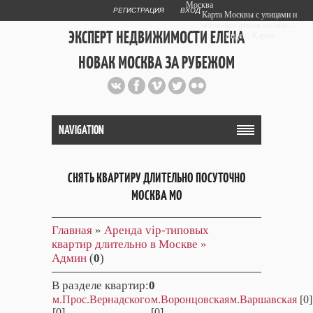
Москва
РЕГИСТРАЦИЯ
ВХОД
Карта Москвы с улицами и
номерами домов онлайн —
ЭКСПЕРТ НЕДВИЖИМОСТИ ЕЛЕНА
Яндекс.Карты
НОВАК МОСКВА ЗА РУБЕЖОМ
Публичный сайт эксперта автора
web дизайнера
+7 903 708 1884
NAVIGATION
СНЯТЬ КВАРТИРУ ДЛИТЕЛЬНО ПОСУТОЧНО
МОСКВА МО
Главная
»
Аренда vip-типовых
квартир длительно в Москве »
Админ
(
0
)
В разделе квартир
:
0
м.Прос.Вернадского
м.Воронцовская
м.Варшавская
[0]
[0]
[0]