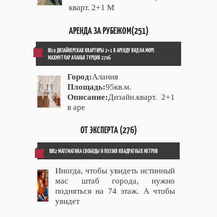
кварт. 2+1 М
АРЕНДА ЗА РУБЕЖОМ(251)
ID19 ДИЗАЙНЕРСКАЯ КВАРТИРЫ 2+1 В АРЕНДУ ВИД НА МОРЕ
МАХМУТЛАР АЛАНЬЯ ТУРЦИЯ 2706
Город:
Алания
Площадь:
95кв.м.
Описание:
Дизайн.кварт. 2+1
в аре
ОТ ЭКСПЕРТА (276)
ID82 МАТЕМАТИКА СВОБОДЫ И ПОЭЗИЯ КВАДРАТНЫХ МЕТРОВ
Иногда, чтобы увидеть истинный
мас штаб города, нужно
подняться на 74 этаж. А чтобы
увидет