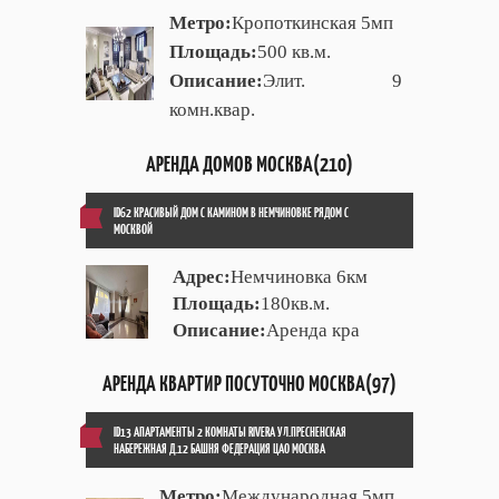
Метро:
Кропоткинская 5мп
Площадь:
500 кв.м.
Описание:
Элит. 9
комн.квар.
АРЕНДА ДОМОВ МОСКВА(210)
ID62 КРАСИВЫЙ ДОМ С КАМИНОМ В НЕМЧИНОВКЕ РЯДОМ С
МОСКВОЙ
Адрес:
Немчиновка 6км
Площадь:
180кв.м.
Описание:
Аренда кра
АРЕНДА КВАРТИР ПОСУТОЧНО МОСКВА(97)
ID13 АПАРТАМЕНТЫ 2 КОМНАТЫ RIVERA УЛ.ПРЕСНЕНСКАЯ
НАБЕРЕЖНАЯ Д.12 БАШНЯ ФЕДЕРАЦИЯ ЦАО МОСКВА
Метро:
Международная 5мп