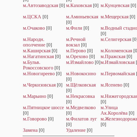
м.Автозаводская
[0]
м.Каховская
[0]
м.Кунцевская
[0]
м.ЦСКА
[0]
м.Аминьевская
м.Мещерская
[0]
[0]
м.Очаково
[0]
м.Фили
[0]
м.Водный стади
[0]
м.Народн.
м.Речной
м.Селигерская
[0
ополчение
[0]
вокзал
[0]
м.Каширская
[0]
м.Перово
[0]
м.Коломенская
[0
м.Нагатинская
[0]
м.Орехово
[0]
м.Пражская
[0]
м.Бульв.
м.Измайлово
[0]
м.Измайловская
Рокоссовского
[0]
м.Новогиреево
[0]
м.Новокосино
м.Первомайская
[0]
м.Черкизовская
[0]
м.Щёлковская
м.Ясенево
[0]
[0]
м.Марьино
[0]
м.Некрасовка
м.Нижегородска
[0]
[0]
м.Пятницкое шоссе
м.Медвелково
м.Улица
[0]
[0]
Ак.Королёва
[0]
м.Говорово
[0]
м.Филатов луг
м.Железнодорож
[0]
[0]
Замена
[0]
Удаление
[0]