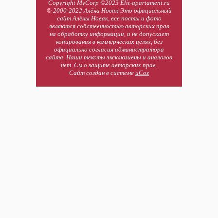
Copyright MyCorp ©2023 Elit-apartament.ru
© 2000-2022 Алёна Новак-Это официальный
сайт Алёны Новак, все посты и фото
являются собственностью авторских прав
на обработку информации, и не допускает
копирования в коммерческих целях, без
официально согласия администратора
сайта. Наши тексты эксклюзивны и аналогов
нет. См о защите авторских прав.
Сайт создан в системе
uCoz