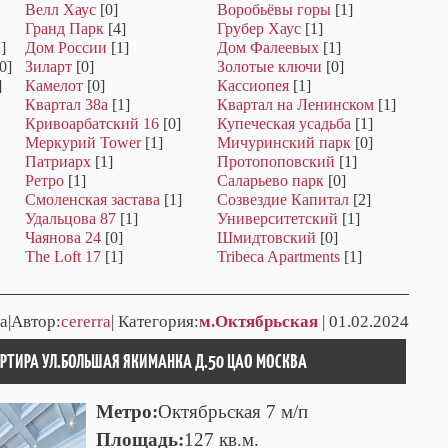
Велл Хаус
[0]
Воробьёвы горы
[1]
Гранд Парк
[4]
Грубер Хаус
[1]
]
Дом России
[1]
Дом Фалеевых
[1]
0]
Зиларт
[0]
Золотые ключи
[0]
]
Камелот
[0]
Кассиопея
[1]
Квартал 38а
[1]
Квартал на Ленинском
[1]
Кривоарбатский 16
[0]
Купеческая усадьба
[1]
Меркурий Tower
[1]
Мичуринский парк
[0]
Патриарх
[1]
Протопоповский
[1]
Ретро
[1]
Саларьево парк
[0]
Смоленская застава
[1]
Созвездие Капитал
[2]
Удальцова 87
[1]
Университетский
[1]
Чаянова 24
[0]
Шмидтовский
[0]
The Loft 17
[1]
Tribeca Apartments
[1]
а|Автор:
cererra
| Категория:
м.Октябрьская
| 01.02.2024
АРТИРА УЛ.БОЛЬШАЯ ЯКИМАНКА Д.50 ЦАО МОСКВА
Метро:
Октябрьская 7 м/п
Площадь:
127 кв.м.