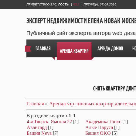
ПРИВЕТСТВУЮ ВАС
,
ГОСТЬ
|
RSS
|
ПЯТНИЦА, 07.08.2026
ЭКСПЕРТ НЕДВИЖИМОСТИ ЕЛЕНА НОВАК МОСК
Публичный сайт эксперта автора web диз
ГЛАВНАЯ
АРЕНДА ДОМОВ
Н
АРЕНДА КВАРТИР
СНЯТЬ КВАРТИРУ ДЛИ
Главная
»
Аренда vip-типовых квартир длитель
В разделе квартир
:
1-1
4-я Тверск. Ямская 22
[1]
Академика Люкс
[1]
Авангард
[1]
Алые Паруса
[1]
Башня Neva
[7]
Башня OKO
[5]