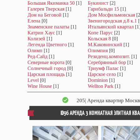
Большая Якиманка 50
[1]
Букинист
[2]
Галерея Тверская
[1]
Гарибальди 15
[1]
Дом на Беговой
[1]
Дом Мосфильмовская
[2
Елена
[0]
Звенигородская д.8 к.1
[
Знаменские палаты
[1]
Итальянский квартал
[1
Катрин Хаус
[1]
Копе Парус
[2]
Колизей
[1]
Кольская 8
[0]
Легенда Цветного
[1]
М.Каковинский
[1]
Олимп
[1]
Олимпия
[0]
Ред-Сайд
[1]
Резиденц.композит.
[1]
Северные ворота
[0]
Серебрянный бор
[1]
Солнечный город
[0]
Триумф Палас
[1]
Царская площадь
[1]
Царское село
[1]
Level
[0]
Dominion
[1]
Wine House
[1]
Wellton Park
[1]
205
| Аренда квартир Москв
ID96 АРЕНДА 3 КОМНАТНАЯ ЭЛИТНАЯ КВ