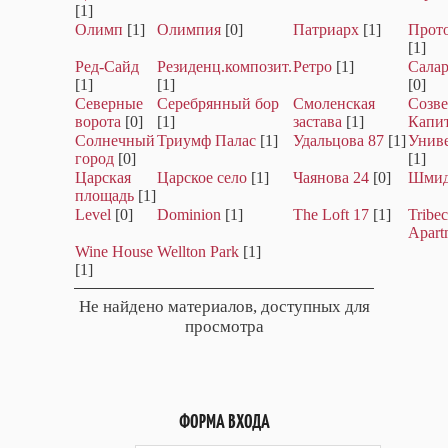
[1]
Олимп
[1]
Олимпия
[0]
Патриарх
[1]
Прот
[1]
Ред-Сайд
Резиденц.композит.
Ретро
[1]
Салар
[1]
[1]
[0]
Северные
Серебрянный бор
Смоленская
Созве
ворота
[0]
[1]
застава
[1]
Капи
Солнечный
Триумф Палас
[1]
Удальцова 87
[1]
Унив
город
[0]
[1]
Царская
Царское село
[1]
Чаянова 24
[0]
Шмид
площадь
[1]
Level
[0]
Dominion
[1]
The Loft 17
[1]
Tribe
Apart
Wine House
Wellton Park
[1]
[1]
Не найдено материалов, доступных для
просмотра
ФОРМА ВХОДА