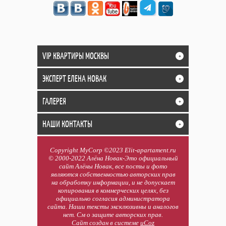
VIP КВАРТИРЫ МОСКВЫ
+
ЭКСПЕРТ ЕЛЕНА НОВАК
+
ГАЛЕРЕЯ
+
НАШИ КОНТАКТЫ
+
Copyright MyCorp ©2023 Elit-apartament.ru
© 2000-2022 Алёна Новак-Это официальный
сайт Алёны Новак, все посты и фото
являются собственностью авторских прав
на обработку информации, и не допускает
копирования в коммерческих целях, без
официально согласия администратора
сайта. Наши тексты эксклюзивны и аналогов
нет. См о защите авторских прав.
Сайт создан в системе
uCoz