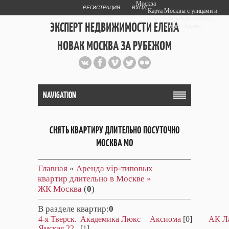
Москва
РЕГИСТРАЦИЯ
ВХОД
Карта Москвы с улицами и
номерами домов онлайн —
ЭКСПЕРТ НЕДВИЖИМОСТИ ЕЛЕНА
Яндекс.Карты
НОВАК МОСКВА ЗА РУБЕЖОМ
Публичный сайт эксперта автора
web дизайнера
+7 903 708 1884
NAVIGATION
СНЯТЬ КВАРТИРУ ДЛИТЕЛЬНО ПОСУТОЧНО
МОСКВА МО
Главная
»
Аренда vip-типовых
квартир длительно в Москве »
ЖК Москва
(
0
)
В разделе квартир
:
0
4-я Тверск.
Академика Люкс
Аксиома
[0]
АК Л
Ямская 22
[1]