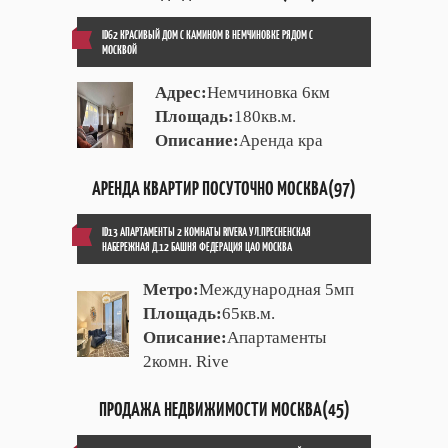
ID62 КРАСИВЫЙ ДОМ С КАМИНОМ В НЕМЧИНОВКЕ РЯДОМ С
МОСКВОЙ
Адрес:
Немчиновка 6км
Площадь:
180кв.м.
Описание:
Аренда кра
АРЕНДА КВАРТИР ПОСУТОЧНО МОСКВА(97)
ID13 АПАРТАМЕНТЫ 2 КОМНАТЫ RIVERA УЛ.ПРЕСНЕНСКАЯ
НАБЕРЕЖНАЯ Д.12 БАШНЯ ФЕДЕРАЦИЯ ЦАО МОСКВА
Метро:
Международная 5мп
Площадь:
65кв.м.
Описание:
Апартаменты
2комн. Rive
ПРОДАЖА НЕДВИЖИМОСТИ МОСКВА(45)