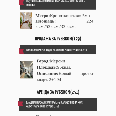
ID47 ЭЛИТНАЯ 6-КОМНАТНАЯ КВАРТИРА НА «ЗОЛОТОЙ МИЛЕ»
МОСКВЫ
Метро:
Кропоткинская» 5мп
Площадь:
224
кв.м./53кв.м./33 кв.м.
ПРОДАЖА ЗА РУБЕЖОМ(129)
ID19 КВАРТИРА 2+1 ТЕДЖЕ МЕЗИТЛИ МЕРОСИН ТУРЦИЯ 186119
Город:
Мерсин
Площадь:
95кв.м.
Описание:
Новый проект
кварт. 2+1 М
АРЕНДА ЗА РУБЕЖОМ(251)
ID19 ДИЗАЙНЕРСКАЯ КВАРТИРЫ 2+1 В АРЕНДУ ВИД НА МОРЕ
МАХМУТЛАР АЛАНЬЯ ТУРЦИЯ 2706