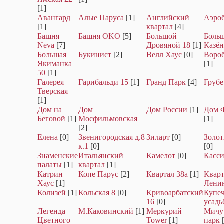
[1]
Авангард
Алые Паруса
[1]
Английский
Аэро
[1]
квартал
[4]
Башня
Башня OKO
[5]
Большой
Боль
Neva
[7]
Дровяной 18
[1]
Казё
Большая
Букинист
[2]
Велл Хаус
[0]
Воро
Якиманка
[1]
50
[1]
Галерея
Гарибальди 15
[1]
Гранд Парк
[4]
Грубе
Тверская
[1]
Дом на
Дом
Дом России
[1]
Дом 
Беговой
[1]
Мосфильмовская
[1]
[2]
Елена
[0]
Звенигородская д.8
Зиларт
[0]
Золо
к.1
[0]
[0]
Знаменские
Итальянский
Камелот
[0]
Касси
палаты
[1]
квартал
[1]
Катрин
Копе Парус
[2]
Квартал 38а
[1]
Кварт
Хаус
[1]
Лени
Колизей
[1]
Кольская 8
[0]
Кривоарбатский
Купеч
16
[0]
усадь
Легенда
М.Каковинский
[1]
Меркурий
Мичу
Цветного
Tower
[1]
парк