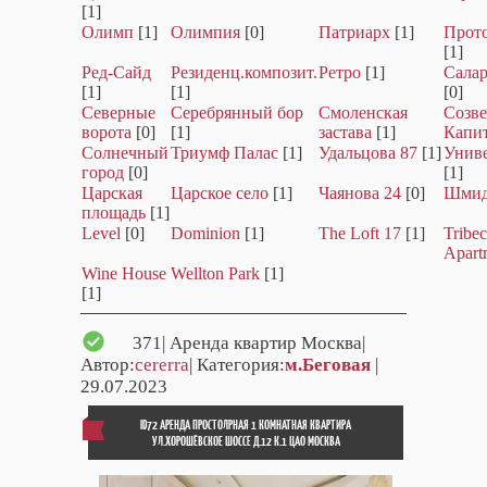
[1]
Олимп
[1]
Олимпия
[0]
Патриарх
[1]
Прот
[1]
Ред-Сайд
Резиденц.композит.
Ретро
[1]
Салар
[1]
[1]
[0]
Северные
Серебрянный бор
Смоленская
Созве
ворота
[0]
[1]
застава
[1]
Капи
Солнечный
Триумф Палас
[1]
Удальцова 87
[1]
Унив
город
[0]
[1]
Царская
Царское село
[1]
Чаянова 24
[0]
Шмид
площадь
[1]
Level
[0]
Dominion
[1]
The Loft 17
[1]
Tribe
Apart
Wine House
Wellton Park
[1]
[1]
371
| Аренда квартир Москва|
Автор:
cererra
| Категория:
м.Беговая
|
29.07.2023
ID72 АРЕНДА ПРОСТОЛРНАЯ 1 КОМНАТНАЯ КВАРТИРА
УЛ.ХОРОШЁВСКОЕ ШОССЕ Д.12 К.1 ЦАО МОСКВА