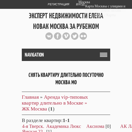
Москва
РЕГИСТРАЦИЯ
ВХОД
Карта Москвы с улицами и
номерами домов онлайн —
ЭКСПЕРТ НЕДВИЖИМОСТИ ЕЛЕНА
Яндекс.Карты
НОВАК МОСКВА ЗА РУБЕЖОМ
Публичный сайт эксперта автора
web дизайнера
+7 903 708 1884
NAVIGATION
СНЯТЬ КВАРТИРУ ДЛИТЕЛЬНО ПОСУТОЧНО
МОСКВА МО
Главная
»
Аренда vip-типовых
квартир длительно в Москве »
ЖК Москва
(
1
)
В разделе квартир
:
1-1
4-я Тверск.
Академика Люкс
Аксиома
[0]
АК Л
Ямская 22
[1]