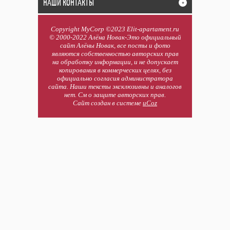
НАШИ КОНТАКТЫ
+
Copyright MyCorp ©2023 Elit-apartament.ru
© 2000-2022 Алёна Новак-Это официальный
сайт Алёны Новак, все посты и фото
являются собственностью авторских прав
на обработку информации, и не допускает
копирования в коммерческих целях, без
официально согласия администратора
сайта. Наши тексты эксклюзивны и аналогов
нет. См о защите авторских прав.
Сайт создан в системе
uCoz