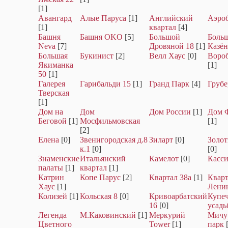
[1]
Авангард
Алые Паруса
[1]
Английский
Аэро
[1]
квартал
[4]
Башня
Башня OKO
[5]
Большой
Боль
Neva
[7]
Дровяной 18
[1]
Казё
Большая
Букинист
[2]
Велл Хаус
[0]
Воро
Якиманка
[1]
50
[1]
Галерея
Гарибальди 15
[1]
Гранд Парк
[4]
Грубе
Тверская
[1]
Дом на
Дом
Дом России
[1]
Дом 
Беговой
[1]
Мосфильмовская
[1]
[2]
Елена
[0]
Звенигородская д.8
Зиларт
[0]
Золо
к.1
[0]
[0]
Знаменские
Итальянский
Камелот
[0]
Касси
палаты
[1]
квартал
[1]
Катрин
Копе Парус
[2]
Квартал 38а
[1]
Кварт
Хаус
[1]
Лени
Колизей
[1]
Кольская 8
[0]
Кривоарбатский
Купеч
16
[0]
усадь
Легенда
М.Каковинский
[1]
Меркурий
Мичу
Цветного
Tower
[1]
парк