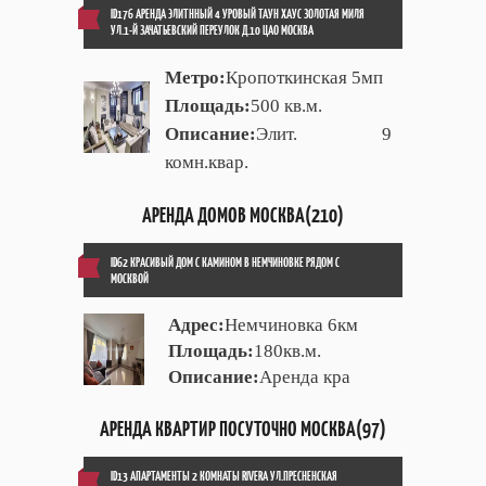
ID176 АРЕНДА ЭЛИТННЫЙ 4 УРОВЫЙ ТАУН ХАУС ЗОЛОТАЯ МИЛЯ
УЛ.1-Й ЗАЧАТЬЕВСКИЙ ПЕРЕУЛОК Д.10 ЦАО МОСКВА
Метро:
Кропоткинская 5мп
Площадь:
500 кв.м.
Описание:
Элит. 9
комн.квар.
АРЕНДА ДОМОВ МОСКВА(210)
ID62 КРАСИВЫЙ ДОМ С КАМИНОМ В НЕМЧИНОВКЕ РЯДОМ С
МОСКВОЙ
Адрес:
Немчиновка 6км
Площадь:
180кв.м.
Описание:
Аренда кра
АРЕНДА КВАРТИР ПОСУТОЧНО МОСКВА(97)
ID13 АПАРТАМЕНТЫ 2 КОМНАТЫ RIVERA УЛ.ПРЕСНЕНСКАЯ