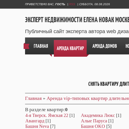
ПРИВЕТСТВУЮ ВАС
,
ГОСТЬ
|
RSS
|
СУББОТА, 08.08.2026
ЭКСПЕРТ НЕДВИЖИМОСТИ ЕЛЕНА НОВАК МОСК
Публичный сайт эксперта автора web диз
ГЛАВНАЯ
АРЕНДА ДОМОВ
Н
АРЕНДА КВАРТИР
СНЯТЬ КВАРТИРУ ДЛИ
Главная
»
Аренда vip-типовых квартир длитель
В разделе квартир
:
0
4-я Тверск. Ямская 22
[1]
Академика Люкс
[1]
Авангард
[1]
Алые Паруса
[1]
Башня Neva
[7]
Башня OKO
[5]