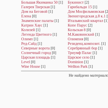
Большая Якиманка 50
[1]
Букинист
[2]
Галерея Тверская
[1]
Гарибальди 15
[1]
Дом на Беговой
[1]
Дом Мосфильмовская
[2
Елена
[0]
Звенигородская д.8 к.1
[
Знаменские палаты
[1]
Итальянский квартал
[1
Катрин Хаус
[1]
Копе Парус
[2]
Колизей
[1]
Кольская 8
[0]
Легенда Цветного
[1]
М.Каковинский
[1]
Олимп
[1]
Олимпия
[0]
Ред-Сайд
[1]
Резиденц.композит.
[1]
Северные ворота
[0]
Серебрянный бор
[1]
Солнечный город
[0]
Триумф Палас
[1]
Царская площадь
[1]
Царское село
[1]
Level
[0]
Dominion
[1]
Wine House
[1]
Wellton Park
[1]
Не найдено материало