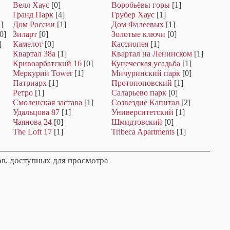
Велл Хаус
[0]
Воробьёвы горы
[1]
Гранд Парк
[4]
Грубер Хаус
[1]
]
Дом России
[1]
Дом Фалеевых
[1]
0]
Зиларт
[0]
Золотые ключи
[0]
]
Камелот
[0]
Кассиопея
[1]
Квартал 38а
[1]
Квартал на Ленинском
[1]
Кривоарбатский 16
[0]
Купеческая усадьба
[1]
Меркурий Tower
[1]
Мичуринский парк
[0]
Патриарх
[1]
Протопоповский
[1]
Ретро
[1]
Саларьево парк
[0]
Смоленская застава
[1]
Созвездие Капитал
[2]
Удальцова 87
[1]
Университетский
[1]
Чаянова 24
[0]
Шмидтовский
[0]
The Loft 17
[1]
Tribeca Apartments
[1]
в, доступных для просмотра