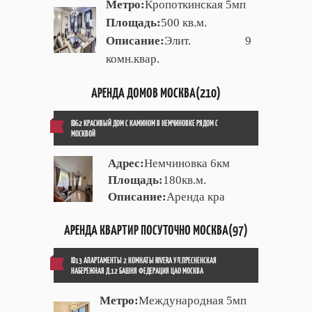
Метро:
Кропоткинская 5мп
Площадь:
500 кв.м.
Описание:
Элит. 9
комн.квар.
АРЕНДА ДОМОВ МОСКВА(210)
ID62 КРАСИВЫЙ ДОМ С КАМИНОМ В НЕМЧИНОВКЕ РЯДОМ С
МОСКВОЙ
Адрес:
Немчиновка 6км
Площадь:
180кв.м.
Описание:
Аренда кра
АРЕНДА КВАРТИР ПОСУТОЧНО МОСКВА(97)
ID13 АПАРТАМЕНТЫ 2 КОМНАТЫ RIVERA УЛ.ПРЕСНЕНСКАЯ
НАБЕРЕЖНАЯ Д.12 БАШНЯ ФЕДЕРАЦИЯ ЦАО МОСКВА
Метро:
Международная 5мп