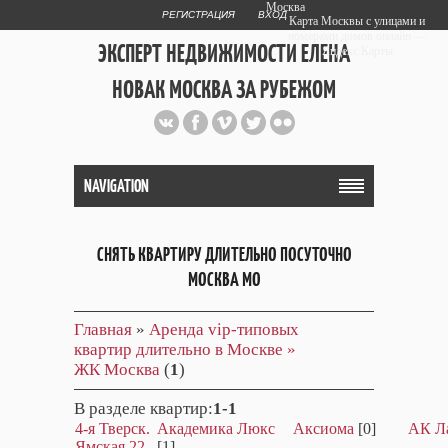
Москва
РЕГИСТРАЦИЯ
ВХОД
Карта Москвы с улицами и
номерами домов онлайн —
ЭКСПЕРТ НЕДВИЖИМОСТИ ЕЛЕНА
Яндекс.Карты
НОВАК МОСКВА ЗА РУБЕЖОМ
Публичный сайт эксперта автора
web дизайнера
+7 903 708 1884
NAVIGATION
СНЯТЬ КВАРТИРУ ДЛИТЕЛЬНО ПОСУТОЧНО
МОСКВА МО
Главная
»
Аренда vip-типовых
квартир длительно в Москве »
ЖК Москва
(
1
)
В разделе квартир
:
1-1
4-я Тверск.
Академика Люкс
Аксиома
[0]
АК Л
Ямская 22
[1]