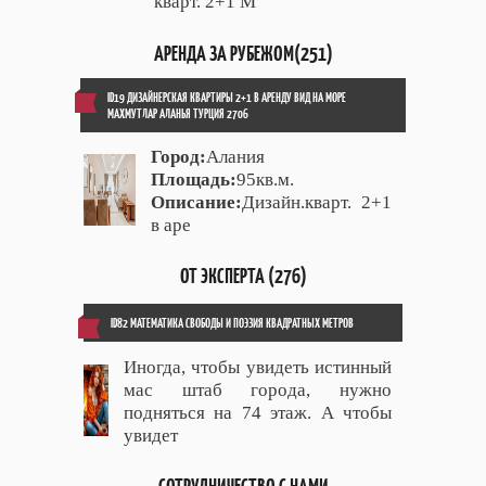
кварт. 2+1 М
АРЕНДА ЗА РУБЕЖОМ(251)
ID19 ДИЗАЙНЕРСКАЯ КВАРТИРЫ 2+1 В АРЕНДУ ВИД НА МОРЕ
МАХМУТЛАР АЛАНЬЯ ТУРЦИЯ 2706
Город:
Алания
Площадь:
95кв.м.
Описание:
Дизайн.кварт. 2+1
в аре
ОТ ЭКСПЕРТА (276)
ID82 МАТЕМАТИКА СВОБОДЫ И ПОЭЗИЯ КВАДРАТНЫХ МЕТРОВ
Иногда, чтобы увидеть истинный
мас штаб города, нужно
подняться на 74 этаж. А чтобы
увидет