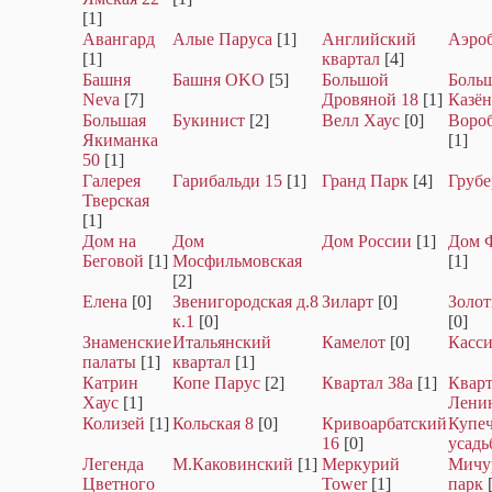
[1]
Авангард
Алые Паруса
[1]
Английский
Аэро
[1]
квартал
[4]
Башня
Башня OKO
[5]
Большой
Боль
Neva
[7]
Дровяной 18
[1]
Казё
Большая
Букинист
[2]
Велл Хаус
[0]
Воро
Якиманка
[1]
50
[1]
Галерея
Гарибальди 15
[1]
Гранд Парк
[4]
Грубе
Тверская
[1]
Дом на
Дом
Дом России
[1]
Дом 
Беговой
[1]
Мосфильмовская
[1]
[2]
Елена
[0]
Звенигородская д.8
Зиларт
[0]
Золо
к.1
[0]
[0]
Знаменские
Итальянский
Камелот
[0]
Касси
палаты
[1]
квартал
[1]
Катрин
Копе Парус
[2]
Квартал 38а
[1]
Кварт
Хаус
[1]
Лени
Колизей
[1]
Кольская 8
[0]
Кривоарбатский
Купеч
16
[0]
усадь
Легенда
М.Каковинский
[1]
Меркурий
Мичу
Цветного
Tower
[1]
парк