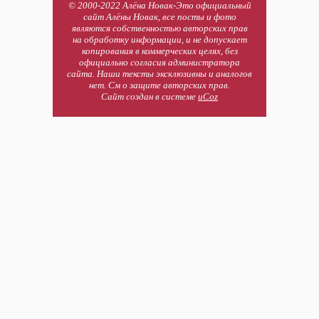
© 2000-2022 Алёна Новак-Это официальный
сайт Алёны Новак, все посты и фото
являются собственностью авторских прав
на обработку информации, и не допускает
копирования в коммерческих целях, без
официально согласия администратора
сайта. Наши тексты эксклюзивны и аналогов
нет. См о защите авторских прав.
Сайт создан в системе
uCoz