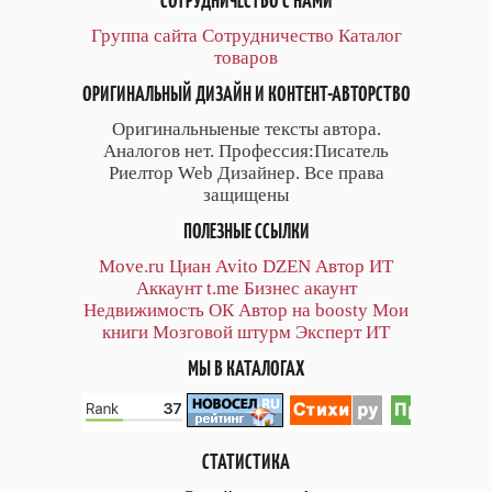
СОТРУДНИЧЕСТВО С НАМИ
Группа сайта
Сотрудничество
Каталог
товаров
ОРИГИНАЛЬНЫЙ ДИЗАЙН И КОНТЕНТ-АВТОРСТВО
Оригинальныеные тексты автора.
Аналогов нет. Профессия:Писатель
Риелтор Web Дизайнер. Все права
защищены
ПОЛЕЗНЫЕ ССЫЛКИ
Move.ru
Циан
Avito
DZEN
Автор
ИТ
Аккаунт
t.me
Бизнес акаунт
Недвижимость ОК
Автор на boosty
Мои
книги
Мозговой штурм
Эксперт ИТ
МЫ В КАТАЛОГАХ
СТАТИСТИКА