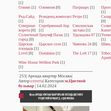
[1]
Олимп
[1]
Олимпия
[0]
Патриарх
[1]
Прот
[1]
Ред-Сайд
Резиденц.композит.
Ретро
[1]
Салар
[1]
[1]
[0]
Северные
Серебрянный бор
Смоленская
Созве
ворота
[0]
[1]
застава
[1]
Капи
Солнечный
Триумф Палас
[1]
Удальцова 87
[1]
Унив
город
[0]
[1]
Царская
Царское село
[1]
Чаянова 24
[0]
Шмид
площадь
[1]
Level
[0]
Dominion
[1]
The Loft 17
[1]
Tribe
Apart
Wine House
Wellton Park
[1]
[1]
253
| Аренда квартир Москва|
Автор:
cererra
| Категория:
м.Цветной
бульвар
| 14.02.2024
ID109 АРЕНДА ЭЛИТНАЯ КВАРТИРА ЖК ЛЕГЕНДА ЦВЕТНОГО
УЛ.ЦВЕТНОЙ БУЛЬВАР Д. 2 ЦАО МОСКВА