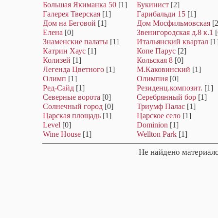
Большая Якиманка 50
[1]
Букинист
[2]
Галерея Тверская
[1]
Гарибальди 15
[1]
Дом на Беговой
[1]
Дом Мосфильмовская
[2
Елена
[0]
Звенигородская д.8 к.1
[
Знаменские палаты
[1]
Итальянский квартал
[1
Катрин Хаус
[1]
Копе Парус
[2]
Колизей
[1]
Кольская 8
[0]
Легенда Цветного
[1]
М.Каковинский
[1]
Олимп
[1]
Олимпия
[0]
Ред-Сайд
[1]
Резиденц.композит.
[1]
Северные ворота
[0]
Серебрянный бор
[1]
Солнечный город
[0]
Триумф Палас
[1]
Царская площадь
[1]
Царское село
[1]
Level
[0]
Dominion
[1]
Wine House
[1]
Wellton Park
[1]
Не найдено материало