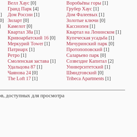
Велл Хаус
[0]
Воробьёвы горы
[1]
Гранд Парк
[4]
Грубер Хаус
[1]
]
Дом России
[1]
Дом Фалеевых
[1]
0]
Зиларт
[0]
Золотые ключи
[0]
]
Камелот
[0]
Кассиопея
[1]
Квартал 38а
[1]
Квартал на Ленинском
[1]
Кривоарбатский 16
[0]
Купеческая усадьба
[1]
Меркурий Tower
[1]
Мичуринский парк
[0]
Патриарх
[1]
Протопоповский
[1]
Ретро
[1]
Саларьево парк
[0]
Смоленская застава
[1]
Созвездие Капитал
[2]
Удальцова 87
[1]
Университетский
[1]
Чаянова 24
[0]
Шмидтовский
[0]
The Loft 17
[1]
Tribeca Apartments
[1]
в, доступных для просмотра