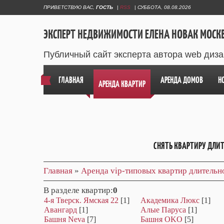
ПРИВЕТСТВУЮ ВАС
,
ГОСТЬ
|
RSS
|
СУББОТА, 08.08.2026
ЭКСПЕРТ НЕДВИЖИМОСТИ ЕЛЕНА НОВАК МОСК
Публичный сайт эксперта автора web диз
ГЛАВНАЯ
АРЕНДА ДОМОВ
Н
АРЕНДА КВАРТИР
СНЯТЬ КВАРТИРУ ДЛИ
Главная
»
Аренда vip-типовых квартир длитель
В разделе квартир
:
0
4-я Тверск. Ямская 22
[1]
Академика Люкс
[1]
Авангард
[1]
Алые Паруса
[1]
Башня Neva
[7]
Башня OKO
[5]