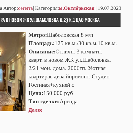
а|Автор:
cererra
| Категория:
м.Октябрьская
| 19.07.2023
ИРА В НОВОМ ЖК УЛ.ШАБОЛОВКА Д.23 К.1 ЦАО МОСКВА
Метро:
Шаболовская 8 м/п
Площадь:
125 кв.м./80 кв.м.10 кв.м.
Описание:
Отличн. 3 комнатн.
кварт. в новом ЖК ул.Шаболовка.
2/21 мон. дома. 2006гп. Уютная
квартирас диза йнремонт. Студио
Гостиная+кухней с
Цена:
150 000 руб
Тип сделки:
Аренда
Далее