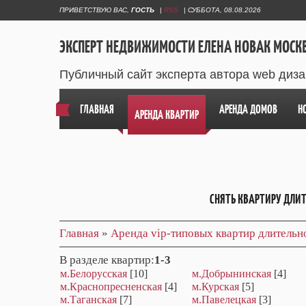
ПРИВЕТСТВУЮ ВАС
,
ГОСТЬ
|
RSS
|
СУББОТА, 08.08.2026
ЭКСПЕРТ НЕДВИЖИМОСТИ ЕЛЕНА НОВАК МОСК
Публичный сайт эксперта автора web диз
ГЛАВНАЯ
АРЕНДА ДОМОВ
Н
АРЕНДА КВАРТИР
СНЯТЬ КВАРТИРУ ДЛИ
Главная
»
Аренда vip-типовых квартир длитель
В разделе квартир
:
1-3
м.Белорусская
[10]
м.Добрынинская
[4]
м.Краснопресненская
[4]
м.Курская
[5]
м.Таганская
[7]
м.Павелецкая
[3]