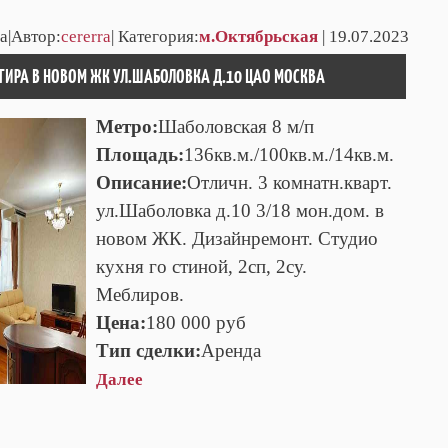
а|Автор:
cererra
| Категория:
м.Октябрьская
| 19.07.2023
РТИРА В НОВОМ ЖК УЛ.ШАБОЛОВКА Д.10 ЦАО МОСКВА
Метро:
Шаболовская 8 м/п
Площадь:
136кв.м./100кв.м./14кв.м.
Описание:
Отличн. 3 комнатн.кварт.
ул.Шаболовка д.10 3/18 мон.дом. в
новом ЖК. Дизайнремонт. Студио
кухня го стиной, 2сп, 2су.
Меблиров.
Цена:
180 000 руб
Тип сделки:
Аренда
Далее