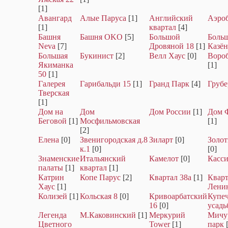
[1]
Авангард
Алые Паруса
[1]
Английский
Аэро
[1]
квартал
[4]
Башня
Башня OKO
[5]
Большой
Боль
Neva
[7]
Дровяной 18
[1]
Казё
Большая
Букинист
[2]
Велл Хаус
[0]
Воро
Якиманка
[1]
50
[1]
Галерея
Гарибальди 15
[1]
Гранд Парк
[4]
Грубе
Тверская
[1]
Дом на
Дом
Дом России
[1]
Дом 
Беговой
[1]
Мосфильмовская
[1]
[2]
Елена
[0]
Звенигородская д.8
Зиларт
[0]
Золо
к.1
[0]
[0]
Знаменские
Итальянский
Камелот
[0]
Касси
палаты
[1]
квартал
[1]
Катрин
Копе Парус
[2]
Квартал 38а
[1]
Кварт
Хаус
[1]
Лени
Колизей
[1]
Кольская 8
[0]
Кривоарбатский
Купеч
16
[0]
усадь
Легенда
М.Каковинский
[1]
Меркурий
Мичу
Цветного
Tower
[1]
парк