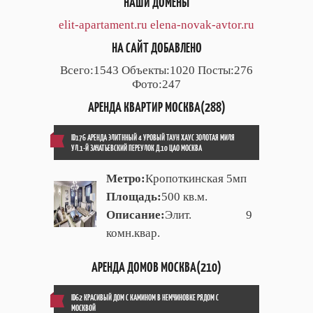
НАШИ ДОМЕНЫ
elit-apartament.ru
elena-novak-avtor.ru
НА САЙТ ДОБАВЛЕНО
Всего:1543 Объекты:1020 Посты:276
Фото:247
АРЕНДА КВАРТИР МОСКВА(288)
ID176 АРЕНДА ЭЛИТННЫЙ 4 УРОВЫЙ ТАУН ХАУС ЗОЛОТАЯ МИЛЯ
УЛ.1-Й ЗАЧАТЬЕВСКИЙ ПЕРЕУЛОК Д.10 ЦАО МОСКВА
Метро:
Кропоткинская 5мп
Площадь:
500 кв.м.
Описание:
Элит. 9
комн.квар.
АРЕНДА ДОМОВ МОСКВА(210)
ID62 КРАСИВЫЙ ДОМ С КАМИНОМ В НЕМЧИНОВКЕ РЯДОМ С
МОСКВОЙ