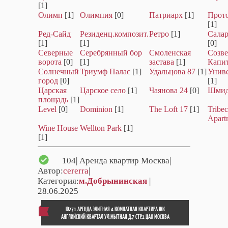
[1]
Олимп
[1]
Олимпия
[0]
Патриарх
[1]
Прот
[1]
Ред-Сайд
Резиденц.композит.
Ретро
[1]
Салар
[1]
[1]
[0]
Северные
Серебрянный бор
Смоленская
Созве
ворота
[0]
[1]
застава
[1]
Капи
Солнечный
Триумф Палас
[1]
Удальцова 87
[1]
Унив
город
[0]
[1]
Царская
Царское село
[1]
Чаянова 24
[0]
Шмид
площадь
[1]
Level
[0]
Dominion
[1]
The Loft 17
[1]
Tribe
Apart
Wine House
Wellton Park
[1]
[1]
104
| Аренда квартир Москва|
Автор:
cererra
|
Категория:
м.Добрынинская
|
28.06.2025
ID271 АРЕНДА ЭЛИТНАЯ 4 КОМНАТНАЯ КВАРТИРА ЖК
АНГЛИЙСКИЙ КВАРТАЛ УЛ.МЫТНАЯ Д.7 СТР.1 ЦАО МОСКВА