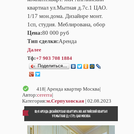
квартиал ул.Мытная д.7с.1 ЦАО.
1/17 мон.дома. Дизайнре монт.
1сп, студия. Меблирована, обор
Цена:
80 000 руб
Тип сделки:
Аренда
Далее
Тф:
+7 903 708 1884
Поделиться…
418
| Аренда квартир Москва|
Автор:
cererra
|
Категория:
м.Серпуховская
| 02.08.2023
ID78 АРЕНДА ДИЗАЙНЕРСКАЯ КВАРТИРА ЖК АНГЛИЙСКИЙ КВАРТАЛ
УЛ.МЫТНАЯ Д.7 СТР.1 ЦАО МОСКВА