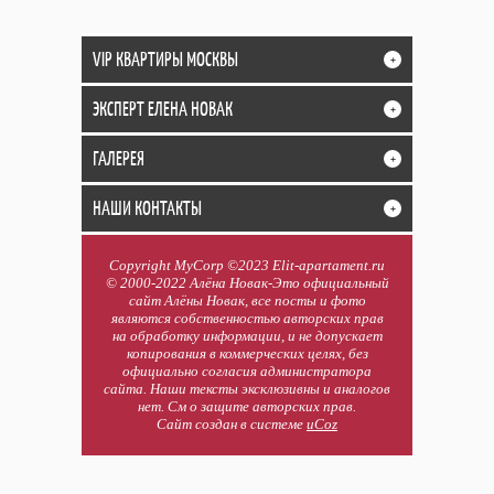
VIP КВАРТИРЫ МОСКВЫ
+
ЭКСПЕРТ ЕЛЕНА НОВАК
+
ГАЛЕРЕЯ
+
НАШИ КОНТАКТЫ
+
Copyright MyCorp ©2023 Elit-apartament.ru
© 2000-2022 Алёна Новак-Это официальный
сайт Алёны Новак, все посты и фото
являются собственностью авторских прав
на обработку информации, и не допускает
копирования в коммерческих целях, без
официально согласия администратора
сайта. Наши тексты эксклюзивны и аналогов
нет. См о защите авторских прав.
Сайт создан в системе
uCoz