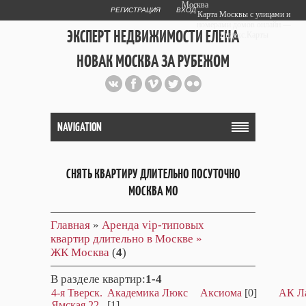
Москва
РЕГИСТРАЦИЯ
ВХОД
Карта Москвы с улицами и
номерами домов онлайн —
ЭКСПЕРТ НЕДВИЖИМОСТИ ЕЛЕНА
Яндекс.Карты
НОВАК МОСКВА ЗА РУБЕЖОМ
Публичный сайт эксперта автора
web дизайнера
+7 903 708 1884
NAVIGATION
СНЯТЬ КВАРТИРУ ДЛИТЕЛЬНО ПОСУТОЧНО
МОСКВА МО
Главная
»
Аренда vip-типовых
квартир длительно в Москве »
ЖК Москва
(
4
)
В разделе квартир
:
1-4
4-я Тверск.
Академика Люкс
Аксиома
[0]
АК Л
Ямская 22
[1]