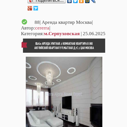
Поделиться…
88
| Аренда квартир Москва|
Автор:
cererra
|
Категория:
м.Серпуховская
| 25.06.2025
ID264 АРЕНДА ЭЛИТНАЯ 2 КОМНАТНАЯ КВАРТИРА В ЖК
АНГЛИЙСКИЙ КВАРТИАЛ УЛ.МЫТНАЯ Д.7С.1 ЦАО МОСКВА