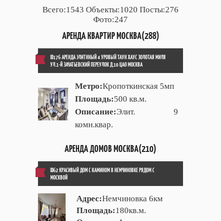
Всего:1543 Объекты:1020 Посты:276
Фото:247
АРЕНДА КВАРТИР МОСКВА(288)
ID176 АРЕНДА ЭЛИТННЫЙ 4 УРОВЫЙ ТАУН ХАУС ЗОЛОТАЯ МИЛЯ
УЛ.1-Й ЗАЧАТЬЕВСКИЙ ПЕРЕУЛОК Д.10 ЦАО МОСКВА
Метро:
Кропоткинская 5мп
Площадь:
500 кв.м.
Описание:
Элит. 9
комн.квар.
АРЕНДА ДОМОВ МОСКВА(210)
ID62 КРАСИВЫЙ ДОМ С КАМИНОМ В НЕМЧИНОВКЕ РЯДОМ С
МОСКВОЙ
Адрес:
Немчиновка 6км
Площадь:
180кв.м.