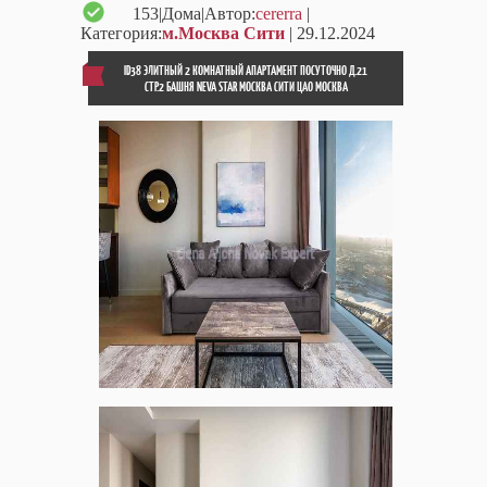
153
|Дома|Автор:
cererra
|
Категория:
м.Москва Сити
| 29.12.2024
ID38 ЭЛИТНЫЙ 2 КОМНАТНЫЙ АПАРТАМЕНТ ПОСУТОЧНО Д.21
СТР.2 БАШНЯ NEVA STAR МОСКВА СИТИ ЦАО МОСКВА