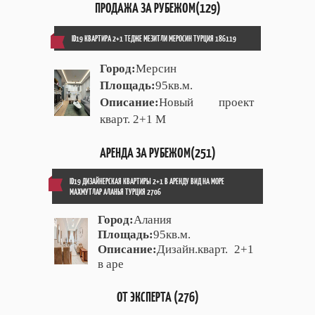
ПРОДАЖА ЗА РУБЕЖОМ(129)
ID19 КВАРТИРА 2+1 ТЕДЖЕ МЕЗИТЛИ МЕРОСИН ТУРЦИЯ 186119
Город:
Мерсин
Площадь:
95кв.м.
Описание:
Новый проект
кварт. 2+1 М
АРЕНДА ЗА РУБЕЖОМ(251)
ID19 ДИЗАЙНЕРСКАЯ КВАРТИРЫ 2+1 В АРЕНДУ ВИД НА МОРЕ
МАХМУТЛАР АЛАНЬЯ ТУРЦИЯ 2706
Город:
Алания
Площадь:
95кв.м.
Описание:
Дизайн.кварт. 2+1
в аре
ОТ ЭКСПЕРТА (276)