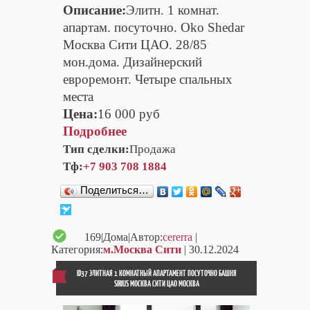
Описание:
Элитн. 1 комнат.
апартам. посуточно. Oko Shedar
Москва Сити ЦАО. 28/85
мон.дома. Дизайнерский
евроремонт. Четыре спальных
места
Цена:
16 000 руб
Подробнее
Тип сделки:
Продажа
Тф:
+7 903 708 1884
Поделиться…
169
|Дома|Автор:
cererra
|
Категория:
м.Москва Сити
| 30.12.2024
ID37 ЭЛИТНАЯ 1 КОМНАТНЫЙ АПАРТАМЕНТ ПОСУТОЧНО БАШНЯ
SIRIUS МОСКВА СИТИ ЦАО МОСКВА