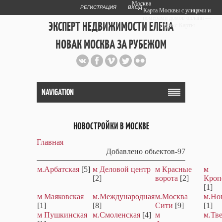
Москва
РЕГИСТРАЦИЯ
ВХОД
Карта Москвы с улицами и
номерами домов онлайн —
ЭКСПЕРТ НЕДВИЖИМОСТИ ЕЛЕНА
Яндекс.Карты
НОВАК МОСКВА ЗА РУБЕЖОМ
Публичный сайт эксперта автора
web дизайнера
+7 903 708 1884
NAVIGATION
НОВОСТРОЙКИ В МОСКВЕ
Главная
Добавлено обьектов-97
м.Арбатская
[5]
м Деловой центр
м Красные
м
[2]
ворота
[2]
Кроп
[1]
м Маяковская
м.Международная
м.Москва
м.Но
[1]
[8]
Сити
[9]
[1]
м Пушкинская
м.Смоленская
[4]
м
м.Тв