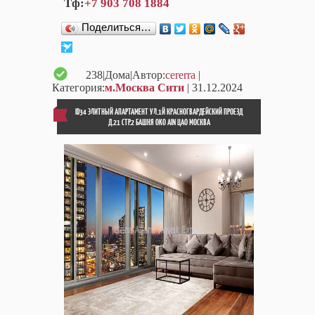
Тф:
+7 903 708 1884
Поделиться…
238
|Дома|Автор:
cererra
|
Категория:
м.Москва Сити
| 31.12.2024
ID34 ЭЛИТНЫЙ АПАРТАМЕНТ УЛ.1Й КРАСНОГВАРДЕЙСКИЙ ПРОЕЗД
Д.21 СТР.2 БАШНЯ OKO AIN ЦАО МОСКВА