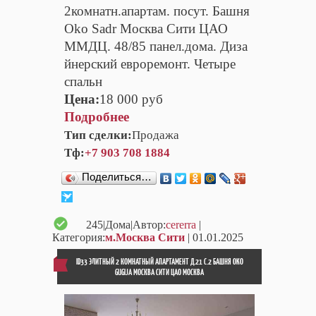
2комнатн.апартам. посут. Башня
Oko Sadr Москва Сити ЦАО
ММДЦ. 48/85 панел.дома. Диза
йнерский евроремонт. Четыре
спальн
Цена:
18 000 руб
Подробнее
Тип сделки:
Продажа
Тф:
+7 903 708 1884
Поделиться…
245
|Дома|Автор:
cererra
|
Категория:
м.Москва Сити
| 01.01.2025
ID33 ЭЛИТНЫЙ 2 КОМНАТНЫЙ АПАРТАМЕНТ Д.21 С.2 БАШНЯ OKO
GUGIJA МОСКВА СИТИ ЦАО МОСКВА