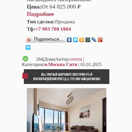
Цена:
От 64 025 000 ₽
Подробнее
Тип сделки:
Продажа
Тф:
+7 903 708 1884
Поделиться…
284
|Дома|Автор:
cererra
|
Категория:
м.Москва Сити
| 01.01.2025
ID32 ЭЛИТНЫЙ АПАРТАМЕНТ ПОСУТОЧНО УЛ.1Й
КРАСНОГВАРДЕЙСКИЙ ПРОЕЗ Д.21 СТР.2 OKO SADR ЦАО МОСКВА