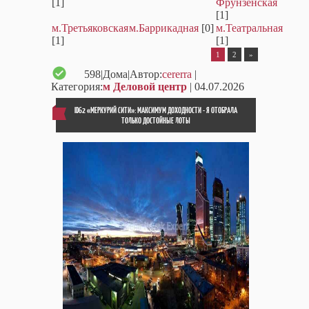
[1]
Фрунзенская
[1]
м.Третьяковская
м.Баррикадная
[0]
м.Театральная
[1]
[1]
1
2
»
598
|Дома|Автор:
cererra
|
Категория:
м Деловой центр
| 04.07.2026
ID62 «МЕРКУРИЙ СИТИ»: МАКСИМУМ ДОХОДНОСТИ - Я ОТОБРАЛА
ТОЛЬКО ДОСТОЙНЫЕ ЛОТЫ