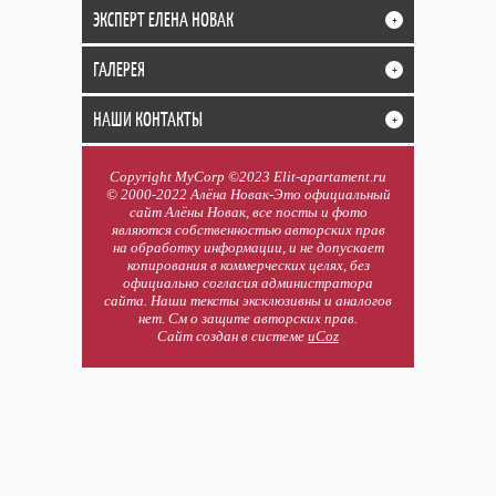
ЭКСПЕРТ ЕЛЕНА НОВАК
+
ГАЛЕРЕЯ
+
НАШИ КОНТАКТЫ
+
Copyright MyCorp ©2023 Elit-apartament.ru
© 2000-2022 Алёна Новак-Это официальный
сайт Алёны Новак, все посты и фото
являются собственностью авторских прав
на обработку информации, и не допускает
копирования в коммерческих целях, без
официально согласия администратора
сайта. Наши тексты эксклюзивны и аналогов
нет. См о защите авторских прав.
Сайт создан в системе
uCoz