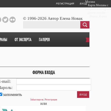
Москва
РЕГИСТРАЦИЯ
ВХОД
Карта Москвы с
улицами и номерами
домов онлайн —
Яндекс.Карты
© 1996-2026 Автор Елена Новак
ОРАНЫ
ОТ ЭКСПЕРТА
ГАЛЕРЕЯ
ФОРМА ВХОДА
-mail:
Пароль:
запомнить
Забыл пароль
|
Регистрация
или