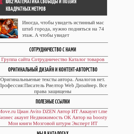
ID82 МАТЕМАТИКА СВОБОДЫ И ПОЭЗИЯ
КВАДРАТНЫХ МЕТРОВ
Иногда, чтобы увидеть истинный мас
штаб города, нужно подняться на 74
этаж. А чтобы увидет
СОТРУДНИЧЕСТВО С НАМИ
Группа сайта
Сотрудничество
Каталог товаров
ОРИГИНАЛЬНЫЙ ДИЗАЙН И КОНТЕНТ-АВТОРСТВО
Оригинальныеные тексты автора. Аналогов нет.
Профессия:Писатель Риелтор Web Дизайнер. Все
права защищены
ПОЛЕЗНЫЕ ССЫЛКИ
Move.ru
Циан
Avito
DZEN
Автор
ИТ
Аккаунт
t.me
Бизнес акаунт
Недвижимость ОК
Автор на boosty
Мои книги
Мозговой штурм
Эксперт ИТ
МЫ В КАТАЛОГАХ