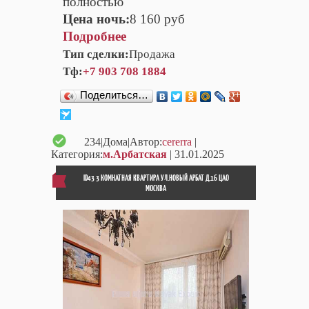
полностью
Цена ночь:
8 160 руб
Подробнее
Тип сделки:
Продажа
Тф:
+7 903 708 1884
Поделиться…
234
|Дома|Автор:
cererra
|
Категория:
м.Арбатская
| 31.01.2025
ID43 3 КОМНАТНAЯ КВАРТИРA УЛ.НОВЫЙ АРБАТ Д.16 ЦАО
МОСКВА