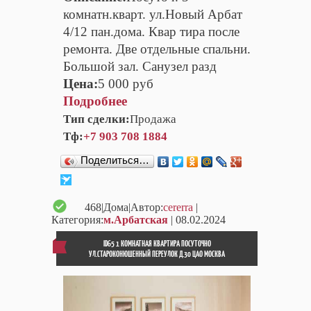
комнатн.кварт. ул.Новый Арбат
4/12 пан.дома. Квар тира после
ремонта. Две отдельные спальни.
Большой зал. Санузел разд
Цена:
5 000 руб
Подробнее
Тип сделки:
Продажа
Тф:
+7 903 708 1884
Поделиться…
468
|Дома|Автор:
cererra
|
Категория:
м.Арбатская
| 08.02.2024
ID65 1 КОМНАТНАЯ КВАРТИРА ПОСУТОЧНО
УЛ.СТАРОКОНЮШЕННЫЙ ПЕРЕУЛОК Д.30 ЦАО МОСКВА