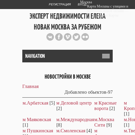
Москва
РЕГИСТРАЦИЯ
ВХОД
Карта Москвы с улицами и
номерами домов онлайн —
ЭКСПЕРТ НЕДВИЖИМОСТИ ЕЛЕНА
Яндекс.Карты
НОВАК МОСКВА ЗА РУБЕЖОМ
Публичный сайт эксперта автора
web дизайнера
+7 903 708 1884
NAVIGATION
НОВОСТРОЙКИ В МОСКВЕ
Главная
Добавлено обьектов-97
м.Арбатская
[5]
м Деловой центр
м Красные
м
[2]
ворота
[2]
Кроп
[1]
м Маяковская
м.Международная
м.Москва
м.Но
[1]
[8]
Сити
[9]
[1]
м Пушкинская
м.Смоленская
[4]
м
м.Тв