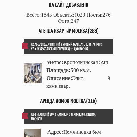
НА САЙТ ДОБАВЛЕНО
Всего:1543 Объекты:1020 Посты:276
Фото:247
АРЕНДА КВАРТИР МОСКВА(288)
ID176 АРЕНДА ЭЛИТННЫЙ 4 УРОВЫЙ ТАУН ХАУС ЗОЛОТАЯ МИЛЯ
УЛ.1-Й ЗАЧАТЬЕВСКИЙ ПЕРЕУЛОК Д.10 ЦАО МОСКВА
Метро:
Кропоткинская 5мп
Площадь:
500 кв.м.
Описание:
Элит. 9
комн.квар.
АРЕНДА ДОМОВ МОСКВА(210)
ID62 КРАСИВЫЙ ДОМ С КАМИНОМ В НЕМЧИНОВКЕ РЯДОМ С
МОСКВОЙ
Адрес:
Немчиновка 6км