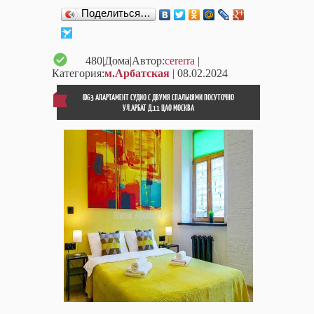
Поделиться…
480
|Дома|Автор:
cererra
|
Категория:
м.Арбатская
| 08.02.2024
ID63 АПАРТАМЕНТ СУДИО С ДВУМЯ СПАЛЬНЯМИ ПОСУТОЧНО
УЛ.АРБАТ Д.11 ЦАО МОСКВА