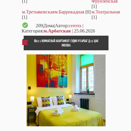
[1]
Фрунзенская
[1]
м.Третьяковская
м.Баррикадная
[0]
м.Театральная
[1]
[1]
209
|Дома|Автор:
cererra
|
Категория:
м.Арбатская
| 25.06.2026
ID22 1 КОМНАТНЫЙ АПАРТАМЕНТ СУДИО УЛ.АРБАТ Д.11 ЦАО
МОСКВА