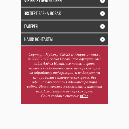
VIP КВАРТИРЫ МОСКВЫ
+
ЭКСПЕРТ ЕЛЕНА НОВАК
+
ГАЛЕРЕЯ
+
НАШИ КОНТАКТЫ
+
Copyright MyCorp ©2023 Elit-apartament.ru
© 2000-2022 Алёна Новак-Это официальный
сайт Алёны Новак, все посты и фото
являются собственностью авторских прав
на обработку информации, и не допускает
копирования в коммерческих целях, без
официально согласия администратора
сайта. Наши тексты эксклюзивны и аналогов
нет. См о защите авторских прав.
Сайт создан в системе
uCoz