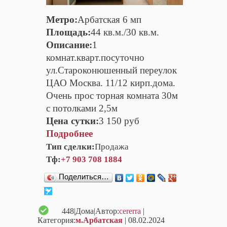
Метро:
Арбатская 6 мп
Площадь:
44 кв.м./30 кв.м.
Описание:
1
комнат.кварт.посуточно
ул.Староконюшенный переулок
ЦАО Москва. 11/12 кирп.дома.
Очень прос торная комната 30м
с потолками 2,5м
Цена сутки:
3 150 руб
Подробнее
Тип сделки:
Продажа
Тф:
+7 903 708 1884
Поделиться…
448
|Дома|Автор:
cererra
|
Категория:
м.Арбатская
| 08.02.2024