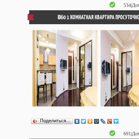
534
|До
ID60 1 КОМНАТНАЯ КВАРТИРА ПРОСУТОЧН
Поделиться…
691
|До