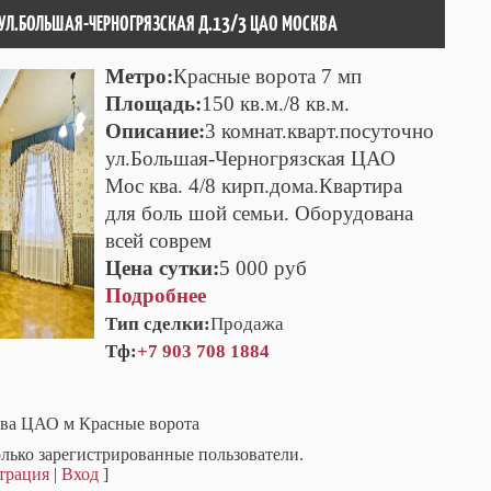
 УЛ.БОЛЬШАЯ-ЧЕРНОГРЯЗСКАЯ Д.13/3 ЦАО МОСКВА
Метро:
Красные ворота 7 мп
Площадь:
150 кв.м./8 кв.м.
Описание:
3 комнат.кварт.посуточно
ул.Большая-Черногрязская ЦАО
Мос ква. 4/8 кирп.дома.Квартира
для боль шой семьи. Оборудована
всей соврем
Цена сутки:
5 000 руб
Подробнее
Тип сделки:
Продажа
Тф:
+7 903 708 1884
ва ЦАО м Красные ворота
лько зарегистрированные пользователи.
трация
|
Вход
]