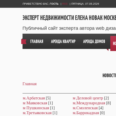
ПРИВЕТСТВУЮ ВАС
,
ГОСТЬ
|
RSS
|
ПЯТНИЦА, 07.08.2026
ЭКСПЕРТ НЕДВИЖИМОСТИ ЕЛЕНА НОВАК МОСК
Публичный сайт эксперта автора web диз
ГЛАВНАЯ
АРЕНДА КВАРТИР
АРЕНДА ДОМОВ
Н
НОВОСТ
Главная
м.Арбатская
[5]
м Деловой центр
[2]
м Маяковская
[1]
м.Международная
[8]
м Пушкинская
[1]
м.Смоленская
[4]
м.Третьяковская
[1]
м.Баррикадная
[0]