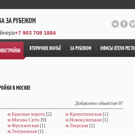
ВА ЗА РУБЕЖОМ
айнера
+7 903 708 1884
ВТОРИЧНОЕ ЖИЛЬЁ
ЗА РУБЕЖОМ
ОФИСЫ ОТЕЛИ РЕСТ
ОВОСТРОЙКИ
РОЙКИ В МОСКВЕ
Добавлено обьектов-97
м Красные ворота
[2]
м Кропоткинская
[1]
м.Москва Сити
[9]
м.Новокузнецкая
[1]
м Фрунзенская
[1]
м.Тверская
[1]
м.Театральная
[1]