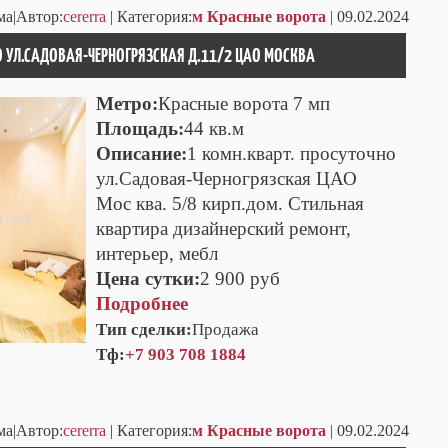
ма|Автор:
cererra
| Категория:
м Красные ворота
| 09.02.2024
О УЛ.САДОВАЯ-ЧЕРНОГРЯЗСКАЯ Д.11/2 ЦАО МОСКВА
Метро:
Красные ворота 7 мп
Площадь:
44 кв.м
Описание:
1 комн.кварт. просуточно
ул.Садовая-Черногрязская ЦАО
Мос ква. 5/8 кирп.дом. Стильная
квартира дизайнерский ремонт,
интерьер, мебл
Цена сутки:
2 900 руб
Подробнее
Тип сделки:
Продажа
Тф:
+7 903 708 1884
ма|Автор:
cererra
| Категория:
м Красные ворота
| 09.02.2024