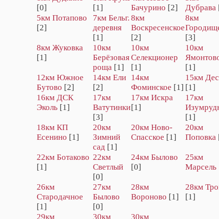
[0]
[1]
Бачурино
[2]
Дубрава
5км Потапово
7км Бельг.
8км
8км
[2]
деревня
Воскресенское
Городищ
[1]
[2]
[3]
8км Жуковка
10км
10км
10км
[1]
Берёзовая
Селекционер
Ямонтов
роща
[1]
[1]
[1]
12км Южное
14км Ели
14км
15км Дес
Бутово
[2]
[2]
Фоминское
[1]
[1]
16км ДСК
17км
17км Искра
17км
Эколь
[1]
Ватутинки
[1]
Изумруд
[3]
[1]
18км КП
20км
20км Hовo-
20км
Есенино
[1]
Зимний
Спасское
[1]
Поповка
сад
[1]
22км Ботаково
22км
24км Былово
25км
[1]
Светлый
[0]
Марсель
[0]
26км
27км
28км
28км Тро
Стародачное
Былово
Вороново
[1]
[1]
[1]
[0]
29км
30км
30км