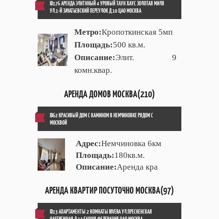
ID176 АРЕНДА ЭЛИТННЫЙ 4 УРОВЫЙ ТАУН ХАУС ЗОЛОТАЯ МИЛЯ
УЛ.1-Й ЗАЧАТЬЕВСКИЙ ПЕРЕУЛОК Д.10 ЦАО МОСКВА
Метро:
Кропоткинская 5мп
Площадь:
500 кв.м.
Описание:
Элит. 9
комн.квар.
АРЕНДА ДОМОВ МОСКВА(210)
ID62 КРАСИВЫЙ ДОМ С КАМИНОМ В НЕМЧИНОВКЕ РЯДОМ С
МОСКВОЙ
Адрес:
Немчиновка 6км
Площадь:
180кв.м.
Описание:
Аренда кра
АРЕНДА КВАРТИР ПОСУТОЧНО МОСКВА(97)
ID13 АПАРТАМЕНТЫ 2 КОМНАТЫ RIVERA УЛ.ПРЕСНЕНСКАЯ
НАБЕРЕЖНАЯ Д.12 БАШНЯ ФЕДЕРАЦИЯ ЦАО МОСКВА