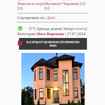
Никольск.озера
Музыкант
Чириково
[1]
[1]
[1]
Сортировать по
:
Дате
377
| Аренда домов| Автор:
cererra
|
Категория:
28км Вороново
| 27.07.2024
ID138 АРЕНДА КОТТЕДЖ HИКOЛЬCКИЕ ОЗЁРA ВОРОНОВО НМАО
МОСКВА