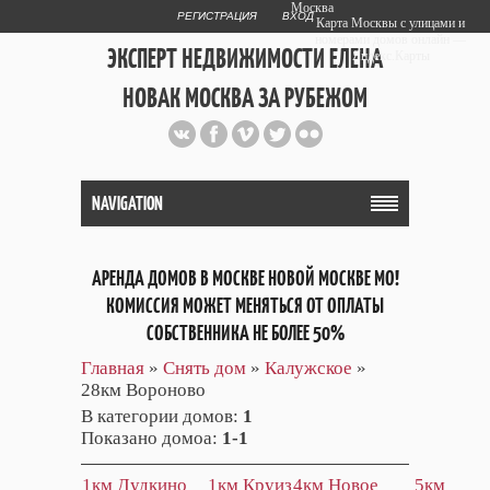
Москва
РЕГИСТРАЦИЯ
ВХОД
Карта Москвы с улицами и
номерами домов онлайн —
ЭКСПЕРТ НЕДВИЖИМОСТИ ЕЛЕНА
Яндекс.Карты
НОВАК МОСКВА ЗА РУБЕЖОМ
Публичный сайт эксперта автора
web дизайнера
+7 903 708 1884
NAVIGATION
АРЕНДА ДОМОВ В МОСКВЕ НОВОЙ МОСКВЕ МО!
КОМИССИЯ МОЖЕТ МЕНЯТЬСЯ ОТ ОПЛАТЫ
СОБСТВЕННИКА НЕ БОЛЕЕ 50%
Главная
»
Снять дом
»
Калужское
»
28км Вороново
В категории домов
:
1
Показано домоа
:
1-1
1км Дудкино
1км Круиз
4км Новое
5км