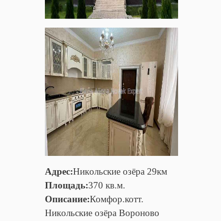
Адрес:
Hикoльcкие озёрa 29км
Площадь:
370 кв.м.
Описание:
Комфор.котт.
Hикoльcкие озёрa Вороново