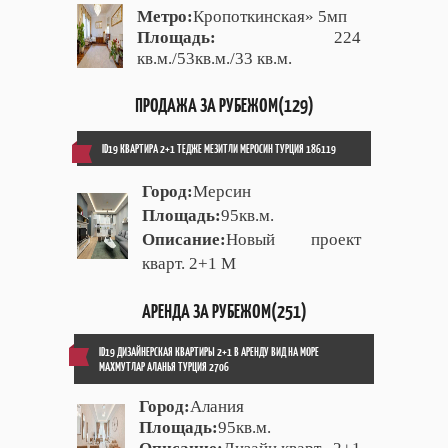
Метро:
Кропоткинская» 5мп
Площадь:
224
кв.м./53кв.м./33 кв.м.
ПРОДАЖА ЗА РУБЕЖОМ(129)
ID19 КВАРТИРА 2+1 ТЕДЖЕ МЕЗИТЛИ МЕРОСИН ТУРЦИЯ 186119
Город:
Мерсин
Площадь:
95кв.м.
Описание:
Новый проект
кварт. 2+1 М
АРЕНДА ЗА РУБЕЖОМ(251)
ID19 ДИЗАЙНЕРСКАЯ КВАРТИРЫ 2+1 В АРЕНДУ ВИД НА МОРЕ
МАХМУТЛАР АЛАНЬЯ ТУРЦИЯ 2706
Город:
Алания
Площадь:
95кв.м.