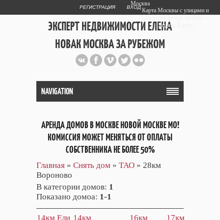
Москва
РЕГИСТРАЦИЯ
ВХОД
Карта Москвы с улицами и
номерами домов онлайн —
ЭКСПЕРТ НЕДВИЖИМОСТИ ЕЛЕНА
Яндекс.Карты
НОВАК МОСКВА ЗА РУБЕЖОМ
Публичный сайт эксперта автора
web дизайнера
+7 903 708 1884
NAVIGATION
АРЕНДА ДОМОВ В МОСКВЕ НОВОЙ МОСКВЕ МО!
КОМИССИЯ МОЖЕТ МЕНЯТЬСЯ ОТ ОПЛАТЫ
СОБСТВЕННИКА НЕ БОЛЕЕ 50%
Главная
»
Снять дом
»
ТАО
» 28км
Вороново
В категории домов
:
1
Показано домоа
:
1-1
14км Ели
14км
16км
17км