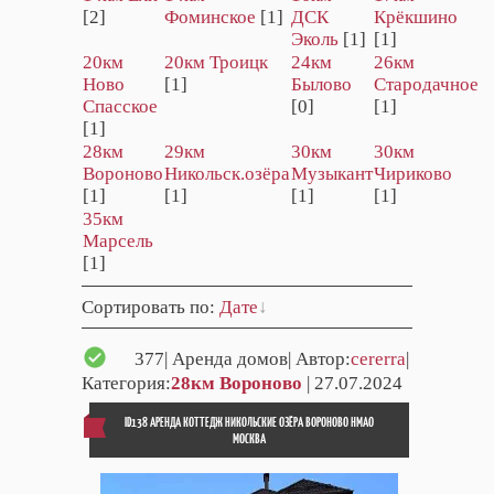
[2]
Фоминское
[1]
ДСК
Крёкшино
Эколь
[1]
[1]
20км
20км Троицк
24км
26км
Ново
[1]
Былово
Стародачное
Спасское
[0]
[1]
[1]
28км
29км
30км
30км
Вороново
Никольск.озёра
Музыкант
Чириково
[1]
[1]
[1]
[1]
35км
Марсель
[1]
Сортировать по
:
Дате
377
| Аренда домов| Автор:
cererra
|
Категория:
28км Вороново
| 27.07.2024
ID138 АРЕНДА КОТТЕДЖ HИКOЛЬCКИЕ ОЗЁРA ВОРОНОВО НМАО
МОСКВА