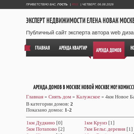
ПРИВЕТСТВУЮ ВАС
,
ГОСТЬ
|
RSS
|
ЧЕТВЕРГ, 06.08.2026
ЭКСПЕРТ НЕДВИЖИМОСТИ ЕЛЕНА НОВАК МОСК
Публичный сайт эксперта автора web диз
ГЛАВНАЯ
АРЕНДА КВАРТИР
Н
АРЕНДА ДОМОВ
АРЕНДА ДОМОВ В МОСКВЕ НОВОЙ МОСКВЕ МО! КОМИСС
Главная
»
Снять дом
»
Калужское
» 4км Новое Б
В категории домов
:
2
Показано домоа
:
1-2
1км Дудкино
[0]
1км Круиз
[1]
5км Потапово
[2]
7км Бельг. деревня
[1]