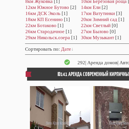
8км Жуковка
[1]
10км Берёзовая роща
12км Южное Бутово
[2]
14км Ели
[2]
16км ДСК Эколь
[1]
17км Ватутинки
[3]
18км КП Есенино
[1]
20км Зимний сад
[1]
22км Ботаково
[1]
22км Светлый
[0]
26км Стародачное
[1]
27км Былово
[0]
29км Никольск.озера
[1]
30км Музыкант
[1]
Сортировать по
:
Дате
292
| Аренда домов| Авт
ID141 АРЕНДА СОВРЕМЕННЫЙ КИРПИЧНЫ