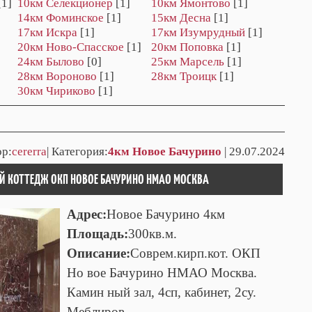
[1]
10км Селекционер
[1]
10км Ямонтово
[1]
14км Фоминское
[1]
15км Десна
[1]
17км Искра
[1]
17км Изумрудный
[1]
20км Hовo-Спасское
[1]
20км Поповка
[1]
24км Былово
[0]
25км Марсель
[1]
28км Вороново
[1]
28км Троицк
[1]
30км Чириково
[1]
ор:
cererra
| Категория:
4км Новое Бачурино
| 29.07.2024
Й КОТТЕДЖ ОКП НОВОЕ БАЧУРИНО НМАО МОСКВА
Адрес:
Новое Бачурино 4км
Площадь:
300кв.м.
Описание:
Соврем.кирп.кот. ОКП
Но вое Бачурино НМАО Москва.
Камин ный зал, 4сп, кабинет, 2су.
Меблиров