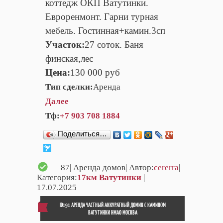
коттедж ОКП Ватутинки.
Евроренмонт. Гарни турная
мебель. Гостинная+камин.3сп
Участок:
27 соток. Баня
финская,лес
Цена:
130 000 руб
Тип сделки:
Аренда
Далее
Тф:
+7 903 708 1884
Поделиться…
87
| Аренда домов| Автор:
cererra
|
Категория:
17км Ватутинки
|
17.07.2025
ID191 АРЕНДА ЧАСТНЫЙ АККУРАТНЫЙ ДОМИК С КАМИНОМ
ВАТУТИНКИ НМАО МОСКВА