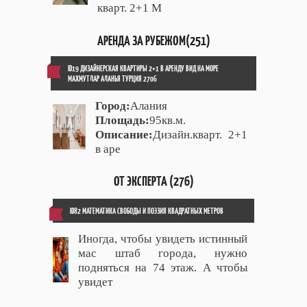
кварт. 2+1 М
АРЕНДА ЗА РУБЕЖОМ(251)
ID19 ДИЗАЙНЕРСКАЯ КВАРТИРЫ 2+1 В АРЕНДУ ВИД НА МОРЕ
МАХМУТЛАР АЛАНЬЯ ТУРЦИЯ 2706
Город:
Алания
Площадь:
95кв.м.
Описание:
Дизайн.кварт. 2+1
в аре
ОТ ЭКСПЕРТА (276)
ID82 МАТЕМАТИКА СВОБОДЫ И ПОЭЗИЯ КВАДРАТНЫХ МЕТРОВ
Иногда, чтобы увидеть истинный
мас штаб города, нужно
подняться на 74 этаж. А чтобы
увидет