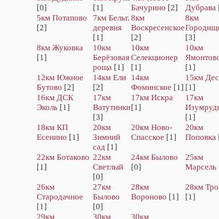
[0]
[1]
Бачурино
[2]
Дубрава
5км Потапово
7км Бельг.
8км
8км
[2]
деревня
Воскресенское
Городищ
[1]
[2]
[3]
8км Жуковка
10км
10км
10км
[1]
Берёзовая
Селекционер
Ямонтов
роща
[1]
[1]
[1]
12км Южное
14км Ели
14км
15км Дес
Бутово
[2]
[2]
Фоминское
[1]
[1]
16км ДСК
17км
17км Искра
17км
Эколь
[1]
Ватутинки
[1]
Изумруд
[3]
[1]
18км КП
20км
20км Hовo-
20км
Есенино
[1]
Зимний
Спасское
[1]
Поповка
сад
[1]
22км Ботаково
22км
24км Былово
25км
[1]
Светлый
[0]
Марсель
[0]
26км
27км
28км
28км Тро
Стародачное
Былово
Вороново
[1]
[1]
[1]
[0]
29км
30км
30км