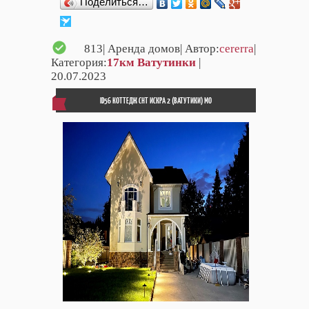
Поделиться…
813
| Аренда домов| Автор:
cererra
|
Категория:
17км Ватутинки
|
20.07.2023
ID56 КОТТЕДЖ СНТ ИСКРА 2 (ВАТУТИКИ) МО