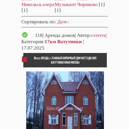
Никольск.озера
Музыкант
Чириково
[1]
[1]
[1]
Сортировать по
:
Дате
118
| Аренда домов| Автор:
cererra
|
Категория:
17км Ватутинки
|
17.07.2025
ID192 АРЕНДА 2 ЭТАЖНЫЙ КИРПИЧНЫЙ ДОМ КОТТЕДЖ ОКП
ВАТУТИНКИ НМАО МОСКВА