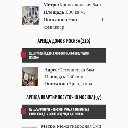
Метро:
Кропоткинская 5мп
Площадь:
500 кв.м.
Описание:
Элит. 9
комн.квар.
АРЕНДА ДОМОВ МОСКВА(210)
ID62 КРАСИВЫЙ ДОМ С КАМИНОМ В НЕМЧИНОВКЕ РЯДОМ С
МОСКВОЙ
Адрес:
Немчиновка 6км
Площадь:
180кв.м.
Описание:
Аренда кра
АРЕНДА КВАРТИР ПОСУТОЧНО МОСКВА(97)
ID13 АПАРТАМЕНТЫ 2 КОМНАТЫ RIVERA УЛ.ПРЕСНЕНСКАЯ
НАБЕРЕЖНАЯ Д.12 БАШНЯ ФЕДЕРАЦИЯ ЦАО МОСКВА
Метро:
Международная 5мп