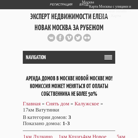
Москва
РЕГИСТРАЦИЯ
ВХОД
Карта Москвы с улицами и
номерами домов онлайн —
ЭКСПЕРТ НЕДВИЖИМОСТИ ЕЛЕНА
Яндекс.Карты
НОВАК МОСКВА ЗА РУБЕЖОМ
Публичный сайт эксперта автора
web дизайнера
+7 903 708 1884
NAVIGATION
АРЕНДА ДОМОВ В МОСКВЕ НОВОЙ МОСКВЕ МО!
КОМИССИЯ МОЖЕТ МЕНЯТЬСЯ ОТ ОПЛАТЫ
СОБСТВЕННИКА НЕ БОЛЕЕ 50%
Главная
»
Снять дом
»
Калужское
»
17км Ватутинки
В категории домов
:
3
Показано домоа
:
1-3
1км Дудкино
1км Круиз
4км Новое
5км