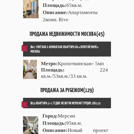
Площадь:
65кв.м.
Описание:
Апартаменты
2комн. Rive
ПРОДАЖА НЕДВИЖИМОСТИ МОСКВА(45)
ID47 ЭЛИТНАЯ 6-КОМНАТНАЯ КВАРТИРА НА «ЗОЛОТОЙ МИЛЕ»
МОСКВЫ
Метро:
Кропоткинская» 5мп
Площадь:
224
кв.м./53кв.м./33 кв.м.
ПРОДАЖА ЗА РУБЕЖОМ(129)
ID19 КВАРТИРА 2+1 ТЕДЖЕ МЕЗИТЛИ МЕРОСИН ТУРЦИЯ 186119
Город:
Мерсин
Площадь:
95кв.м.
Описание:
Новый проект