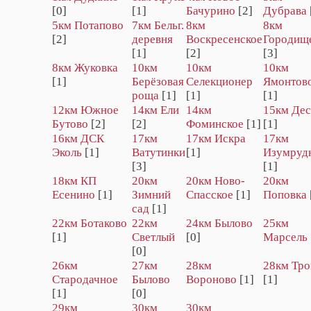
[0]
[1]
Бачурино
[2]
Дубрава
5км Потапово
7км Бельг.
8км
8км
[2]
деревня
Воскресенское
Городищ
[1]
[2]
[3]
8км Жуковка
10км
10км
10км
[1]
Берёзовая
Селекционер
Ямонтов
роща
[1]
[1]
[1]
12км Южное
14км Ели
14км
15км Дес
Бутово
[2]
[2]
Фоминское
[1]
[1]
16км ДСК
17км
17км Искра
17км
Эколь
[1]
Ватутинки
[1]
Изумруд
[3]
[1]
18км КП
20км
20км Hовo-
20км
Есенино
[1]
Зимний
Спасское
[1]
Поповка
сад
[1]
22км Ботаково
22км
24км Былово
25км
[1]
Светлый
[0]
Марсель
[0]
26км
27км
28км
28км Тро
Стародачное
Былово
Вороново
[1]
[1]
[1]
[0]
29км
30км
30км