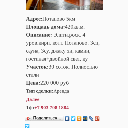
Адрес:
Потапово 5км
Площадь дома:
420кв.м.
Описание:
Элитн.роск. 4
уров.кирп. котт. Потапово. 3сп,
сауна, 3су, джаку зи, камин,
гостиная+двойной свет, ку
Участок:
30 соток. Полностью
стили
Цена:
220 000 руб
Тип сделки:
Аренда
Далее
Тф:
+7 903 708 1884
Поделиться…