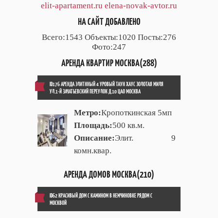
elit-apartament.ru
elena-novak-avtor.ru
НА САЙТ ДОБАВЛЕНО
Всего:1543 Объекты:1020 Посты:276
Фото:247
АРЕНДА КВАРТИР МОСКВА(288)
ID176 АРЕНДА ЭЛИТННЫЙ 4 УРОВЫЙ ТАУН ХАУС ЗОЛОТАЯ МИЛЯ
УЛ.1-Й ЗАЧАТЬЕВСКИЙ ПЕРЕУЛОК Д.10 ЦАО МОСКВА
Метро:
Кропоткинская 5мп
Площадь:
500 кв.м.
Описание:
Элит. 9
комн.квар.
АРЕНДА ДОМОВ МОСКВА(210)
ID62 КРАСИВЫЙ ДОМ С КАМИНОМ В НЕМЧИНОВКЕ РЯДОМ С
МОСКВОЙ