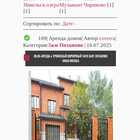
Никольск.озера
Музыкант
Чириково
[1]
[1]
[1]
Сортировать по
:
Дате
109
| Аренда домов| Автор:
cererra
|
Категория:
5км Потапово
| 16.07.2025
ID186 АРЕНДА 4 УРОВНЕВЫЙ КИРПИЧНЫЙ ТАУН ХАУС ПОТАПОВО
НМАО МОСКВА