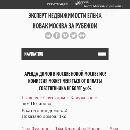
Москва
РЕГИСТРАЦИЯ
ВХОД
Карта Москвы с улицами и
номерами домов онлайн —
ЭКСПЕРТ НЕДВИЖИМОСТИ ЕЛЕНА
Яндекс.Карты
НОВАК МОСКВА ЗА РУБЕЖОМ
Публичный сайт эксперта автора
web дизайнера
+7 903 708 1884
NAVIGATION
АРЕНДА ДОМОВ В МОСКВЕ НОВОЙ МОСКВЕ МО!
КОМИССИЯ МОЖЕТ МЕНЯТЬСЯ ОТ ОПЛАТЫ
СОБСТВЕННИКА НЕ БОЛЕЕ 50%
Главная
»
Снять дом
»
Калужское
»
5км Потапово
В категории домов
:
2
Показано домоа
:
1-2
1км Дудкино
1км Круиз
4км Новое
5км