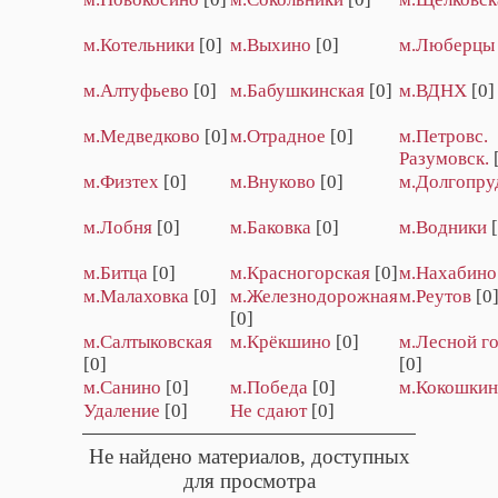
м.Котельники
[0]
м.Выхино
[0]
м.Люберцы
м.Алтуфьево
[0]
м.Бабушкинская
[0]
м.ВДНХ
[0]
м.Медведково
[0]
м.Отрадное
[0]
м.Петровс.
Разумовск.
м.Физтех
[0]
м.Внуково
[0]
м.Долгопру
м.Лобня
[0]
м.Баковка
[0]
м.Водники
м.Битца
[0]
м.Красногорская
[0]
м.Нахабино
м.Малаховка
[0]
м.Железнодорожная
м.Реутов
[0
[0]
м.Салтыковская
м.Крёкшино
[0]
м.Лесной г
[0]
[0]
м.Санино
[0]
м.Победа
[0]
м.Кокошки
Удаление
[0]
Не сдают
[0]
Не найдено материалов, доступных
для просмотра