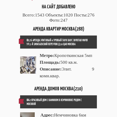
НА САЙТ ДОБАВЛЕНО
Всего:1543 Объекты:1020 Посты:276
Фото:247
АРЕНДА КВАРТИР МОСКВА(288)
ID176 АРЕНДА ЭЛИТННЫЙ 4 УРОВЫЙ ТАУН ХАУС ЗОЛОТАЯ МИЛЯ
УЛ.1-Й ЗАЧАТЬЕВСКИЙ ПЕРЕУЛОК Д.10 ЦАО МОСКВА
Метро:
Кропоткинская 5мп
Площадь:
500 кв.м.
Описание:
Элит. 9
комн.квар.
АРЕНДА ДОМОВ МОСКВА(210)
ID62 КРАСИВЫЙ ДОМ С КАМИНОМ В НЕМЧИНОВКЕ РЯДОМ С
МОСКВОЙ
Адрес:
Немчиновка 6км