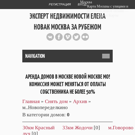
Москва
РЕГИСТРАЦИЯ
ВХОД
Карта Москвы с улицами и
номерами домов онлайн —
ЭКСПЕРТ НЕДВИЖИМОСТИ ЕЛЕНА
Яндекс.Карты
НОВАК МОСКВА ЗА РУБЕЖОМ
Публичный сайт эксперта автора
web дизайнера
+7 903 708 1884
NAVIGATION
АРЕНДА ДОМОВ В МОСКВЕ НОВОЙ МОСКВЕ МО!
КОМИССИЯ МОЖЕТ МЕНЯТЬСЯ ОТ ОПЛАТЫ
СОБСТВЕННИКА НЕ БОЛЕЕ 50%
Главная
»
Снять дом
»
Архив
»
м..Новопеределкино
В категории домов
:
0
30км Красный
33км Жодочи
[0]
м.Говорово
луч
[0]