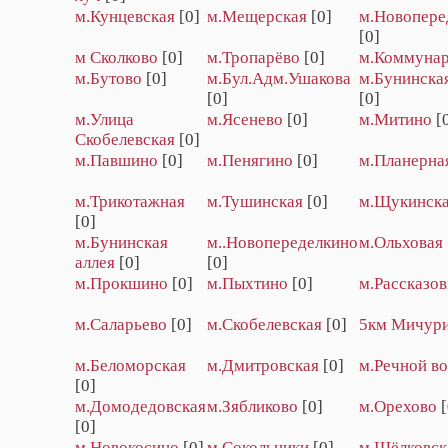
м.Кунцевская
[0]
м.Мещерская
[0]
м.Новопере
[0]
м Сколково
[0]
м.Тропарёво
[0]
м.Коммуна
м.Бутово
[0]
м.Бул.Адм.Ушакова
м.Бунинская
[0]
[0]
м.Улица
м.Ясенево
[0]
м.Митино
[
Скобелевская
[0]
м.Павшино
[0]
м.Пенягино
[0]
м.Планерна
м.Трикотажная
м.Тушинская
[0]
м.Щукинск
[0]
м.Бунинская
м..Новопеределкино
м.Ольховая
аллея
[0]
[0]
м.Прокшино
[0]
м.Пыхтино
[0]
м.Рассказов
м.Саларьево
[0]
м.Скобелевская
[0]
5км Мичур
м.Беломорская
м.Дмитровская
[0]
м.Речной во
[0]
м.Домодедовская
м.Зябликово
[0]
м.Орехово
[
[0]
м.Новокосино
[0]
м.Сокольники
[0]
м.Щёлковск