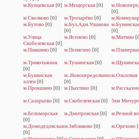
м.Кунцевская
[0]
м.Мещерская
[0]
м.Новопере
[0]
м Сколково
[0]
м.Тропарёво
[0]
м.Коммуна
м.Бутово
[0]
м.Бул.Адм.Ушакова
м.Бунинская
[0]
[0]
м.Улица
м.Ясенево
[0]
м.Митино
[
Скобелевская
[0]
м.Павшино
[0]
м.Пенягино
[0]
м.Планерна
м.Трикотажная
м.Тушинская
[0]
м.Щукинск
[0]
м.Бунинская
м..Новопеределкино
м.Ольховая
аллея
[0]
[0]
м.Прокшино
[0]
м.Пыхтино
[0]
м.Рассказов
м.Саларьево
[0]
м.Скобелевская
[0]
5км Мичур
м.Беломорская
м.Дмитровская
[0]
м.Речной во
[0]
м.Домодедовская
м.Зябликово
[0]
м.Орехово
[
[0]
м.Новокосино
[0]
м.Сокольники
[0]
м.Щёлковск