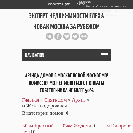
Москва
РЕГИСТРАЦИЯ
ВХОД
Карта Москвы с улицами и
номерами домов онлайн —
ЭКСПЕРТ НЕДВИЖИМОСТИ ЕЛЕНА
Яндекс.Карты
НОВАК МОСКВА ЗА РУБЕЖОМ
Публичный сайт эксперта автора
web дизайнера
+7 903 708 1884
NAVIGATION
АРЕНДА ДОМОВ В МОСКВЕ НОВОЙ МОСКВЕ МО!
КОМИССИЯ МОЖЕТ МЕНЯТЬСЯ ОТ ОПЛАТЫ
СОБСТВЕННИКА НЕ БОЛЕЕ 50%
Главная
»
Снять дом
»
Архив
»
м.Железнодорожная
В категории домов
:
0
30км Красный
33км Жодочи
[0]
м.Говорово
луч
[0]