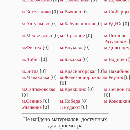
м.Котельники
[0]
м.Выхино
[0]
м.Люберцы
м.Алтуфьево
[0]
м.Бабушкинская
[0]
м.ВДНХ
[0]
м.Медведково
[0]
м.Отрадное
[0]
м.Петровс.
Разумовск.
м.Физтех
[0]
м.Внуково
[0]
м.Долгопру
м.Лобня
[0]
м.Баковка
[0]
м.Водники
м.Битца
[0]
м.Красногорская
[0]
м.Нахабино
м.Малаховка
[0]
м.Железнодорожная
м.Реутов
[0
[0]
м.Салтыковская
м.Крёкшино
[0]
м.Лесной г
[0]
[0]
м.Санино
[0]
м.Победа
[0]
м.Кокошки
Удаление
[0]
Не сдают
[0]
Не найдено материалов, доступных
для просмотра