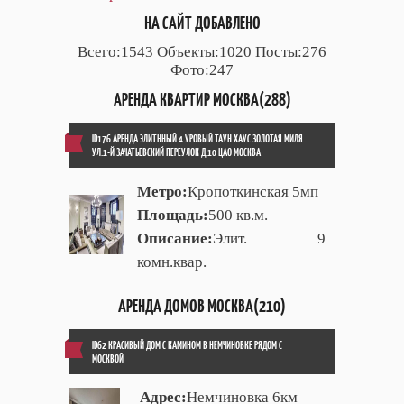
НА САЙТ ДОБАВЛЕНО
Всего:1543 Объекты:1020 Посты:276
Фото:247
АРЕНДА КВАРТИР МОСКВА(288)
ID176 АРЕНДА ЭЛИТННЫЙ 4 УРОВЫЙ ТАУН ХАУС ЗОЛОТАЯ МИЛЯ
УЛ.1-Й ЗАЧАТЬЕВСКИЙ ПЕРЕУЛОК Д.10 ЦАО МОСКВА
Метро:
Кропоткинская 5мп
Площадь:
500 кв.м.
Описание:
Элит. 9
комн.квар.
АРЕНДА ДОМОВ МОСКВА(210)
ID62 КРАСИВЫЙ ДОМ С КАМИНОМ В НЕМЧИНОВКЕ РЯДОМ С
МОСКВОЙ
Адрес:
Немчиновка 6км