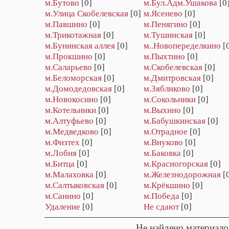
м.Бутово
[0]
м.Бул.Адм.Ушакова
[0
м.Улица Скобелевская
[0]
м.Ясенево
[0]
м.Павшино
[0]
м.Пенягино
[0]
м.Трикотажная
[0]
м.Тушинская
[0]
м.Бунинская аллея
[0]
м..Новопеределкино
[
м.Прокшино
[0]
м.Пыхтино
[0]
м.Саларьево
[0]
м.Скобелевская
[0]
м.Беломорская
[0]
м.Дмитровская
[0]
м.Домодедовская
[0]
м.Зябликово
[0]
м.Новокосино
[0]
м.Сокольники
[0]
м.Котельники
[0]
м.Выхино
[0]
м.Алтуфьево
[0]
м.Бабушкинская
[0]
м.Медведково
[0]
м.Отрадное
[0]
м.Физтех
[0]
м.Внуково
[0]
м.Лобня
[0]
м.Баковка
[0]
м.Битца
[0]
м.Красногорская
[0]
м.Малаховка
[0]
м.Железнодорожная
[
м.Салтыковская
[0]
м.Крёкшино
[0]
м.Санино
[0]
м.Победа
[0]
Удаление
[0]
Не сдают
[0]
Не найдено материало