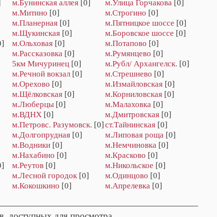
]
м.Бунинская аллея
[0]
м.Улица Горчакова
[0]
м.Митино
[0]
м.Строгино
[0]
м.Планерная
[0]
м.Пятницкое шоссе
[0]
м.Щукинская
[0]
м.Боровское шоссе
[0]
0]
м.Ольховая
[0]
м.Потапово
[0]
м.Рассказовка
[0]
м.Румянцево
[0]
5км Мичуринец
[0]
м.Рубл/ Архангелск.
[0]
м.Речной вокзал
[0]
м.Стрешнево
[0]
м.Орехово
[0]
м.Измайловская
[0]
м.Щёлковская
[0]
м.Корниловская
[0]
м.Люберцы
[0]
м.Малаховка
[0]
м.ВДНХ
[0]
м.Дмитровская
[0]
м.Петровс. Разумовск.
[0]
ст.Тайнинская
[0]
м.Долгопрудная
[0]
м.Липовая роща
[0]
м.Водники
[0]
м.Немчиновка
[0]
м.Нахабино
[0]
м.Красково
[0]
0]
м.Реутов
[0]
м.Никольское
[0]
м.Лесной городок
[0]
м.Одинцово
[0]
м.Кокошкино
[0]
м.Апрелевка
[0]
в, доступных для просмотра