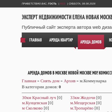
ПРИВЕТСТВУЮ ВАС
,
ГОСТЬ
|
RSS
|
СУББОТА, 08.08.2026
ЭКСПЕРТ НЕДВИЖИМОСТИ ЕЛЕНА НОВАК МОСК
Публичный сайт эксперта автора web диз
ГЛАВНАЯ
АРЕНДА КВАРТИР
Н
АРЕНДА ДОМОВ
АРЕНДА ДОМОВ В МОСКВЕ НОВОЙ МОСКВЕ МО! КОМИСС
Главная
»
Снять дом
»
Архив
» м.Коммунарка
В категории домов
:
0
30км Красный луч
[0]
33км Жодочи
[0]
м.Кунцевская
[0]
м.Мещерская
[0]
м Сколково
[0]
м.Тропарёво
[0]