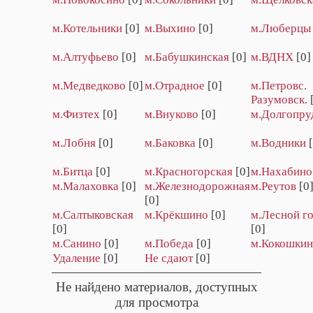
м.Котельники
[0]
м.Выхино
[0]
м.Люберцы
м.Алтуфьево
[0]
м.Бабушкинская
[0]
м.ВДНХ
[0]
м.Медведково
[0]
м.Отрадное
[0]
м.Петровс.
Разумовск.
м.Физтех
[0]
м.Внуково
[0]
м.Долгопру
м.Лобня
[0]
м.Баковка
[0]
м.Водники
м.Битца
[0]
м.Красногорская
[0]
м.Нахабино
м.Малаховка
[0]
м.Железнодорожная
м.Реутов
[0
[0]
м.Салтыковская
м.Крёкшино
[0]
м.Лесной г
[0]
[0]
м.Санино
[0]
м.Победа
[0]
м.Кокошки
Удаление
[0]
Не сдают
[0]
Не найдено материалов, доступных
для просмотра