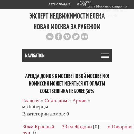
Москва
РЕГИСТРАЦИЯ
ВХОД
Карта Москвы с улицами и
номерами домов онлайн —
ЭКСПЕРТ НЕДВИЖИМОСТИ ЕЛЕНА
Яндекс.Карты
НОВАК МОСКВА ЗА РУБЕЖОМ
Публичный сайт эксперта автора
web дизайнера
+7 903 708 1884
NAVIGATION
АРЕНДА ДОМОВ В МОСКВЕ НОВОЙ МОСКВЕ МО!
КОМИССИЯ МОЖЕТ МЕНЯТЬСЯ ОТ ОПЛАТЫ
СОБСТВЕННИКА НЕ БОЛЕЕ 50%
Главная
»
Снять дом
»
Архив
»
м.Люберцы
В категории домов
:
0
30км Красный
33км Жодочи
[0]
м.Говорово
луч
[0]