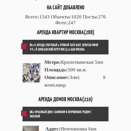
НА САЙТ ДОБАВЛЕНО
Всего:1543 Объекты:1020 Посты:276
Фото:247
АРЕНДА КВАРТИР МОСКВА(288)
ID176 АРЕНДА ЭЛИТННЫЙ 4 УРОВЫЙ ТАУН ХАУС ЗОЛОТАЯ МИЛЯ
УЛ.1-Й ЗАЧАТЬЕВСКИЙ ПЕРЕУЛОК Д.10 ЦАО МОСКВА
Метро:
Кропоткинская 5мп
Площадь:
500 кв.м.
Описание:
Элит. 9
комн.квар.
АРЕНДА ДОМОВ МОСКВА(210)
ID62 КРАСИВЫЙ ДОМ С КАМИНОМ В НЕМЧИНОВКЕ РЯДОМ С
МОСКВОЙ
Адрес:
Немчиновка 6км