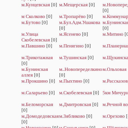
м.Кунцевская
[0]
м.Мещерская
[0]
м.Новопере
[0]
м Сколково
[0]
м.Тропарёво
[0]
м.Коммуна
м.Бутово
[0]
м.Бул.Адм.Ушакова
м.Бунинская
[0]
[0]
м.Улица
м.Ясенево
[0]
м.Митино
[
Скобелевская
[0]
м.Павшино
[0]
м.Пенягино
[0]
м.Планерна
м.Трикотажная
м.Тушинская
[0]
м.Щукинск
[0]
м.Бунинская
м..Новопеределкино
м.Ольховая
аллея
[0]
[0]
м.Прокшино
[0]
м.Пыхтино
[0]
м.Рассказов
м.Саларьево
[0]
м.Скобелевская
[0]
5км Мичур
м.Беломорская
м.Дмитровская
[0]
м.Речной во
[0]
м.Домодедовская
м.Зябликово
[0]
м.Орехово
[
[0]
м.Новокосино
[0]
м.Сокольники
[0]
м.Щёлковск