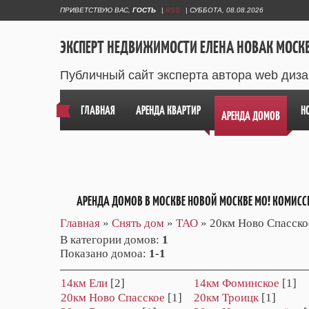
ПРИВЕТСТВУЮ ВАС
,
ГОСТЬ
|
RSS
|
СУББОТА, 08.08.2026
ЭКСПЕРТ НЕДВИЖИМОСТИ ЕЛЕНА НОВАК МОСК
Публичный сайт эксперта автора web диз
ГЛАВНАЯ
АРЕНДА КВАРТИР
Н
АРЕНДА ДОМОВ
АРЕНДА ДОМОВ В МОСКВЕ НОВОЙ МОСКВЕ МО! КОМИСС
Главная
»
Снять дом
»
ТАО
» 20км Ново Спасско
В категории домов
:
1
Показано домоа
:
1-1
14км Ели
[2]
14км Фоминское
[1]
20км Ново Спасское
[1]
20км Троицк
[1]