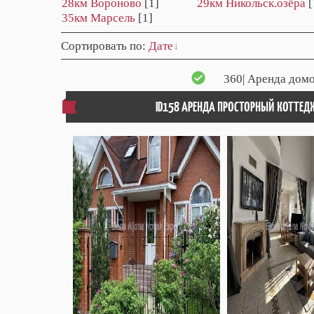
28км Вороново
[1]
29км Никольск.озёра
[
35км Марсель
[1]
Сортировать по
:
Дате
360
| Аренда домо
ID158 АРЕНДА ПРОСТОРНЫЙ КОТТЕД