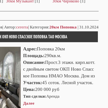
1]
30км Музыкант
[1]
30км Чириково
[1]
в| Автор:
cererra
| Категория:
20км Поповка
| 31.10.2024
Ж ОКП НОВО СПАССКОЕ ПОПОВКА ТАО МОСКВА
Адрес:
Поповка 20км
Площадь:
290кв.м.
Описание:
Прост.3 этажн. кирп.котт.
с двойным светом ОКП Ново Спасс
кое Поповка НМАО Москва. Дом из
Участок:
45 соток. Лесной участок.
Цена:
200 000 руб
Тип сделки:
Аренда
Далее