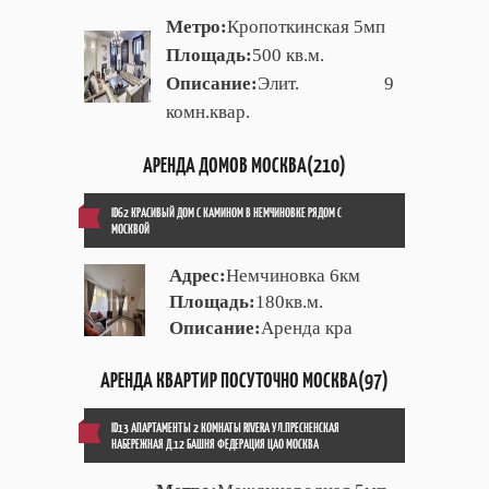
Метро:
Кропоткинская 5мп
Площадь:
500 кв.м.
Описание:
Элит. 9
комн.квар.
АРЕНДА ДОМОВ МОСКВА(210)
ID62 КРАСИВЫЙ ДОМ С КАМИНОМ В НЕМЧИНОВКЕ РЯДОМ С
МОСКВОЙ
Адрес:
Немчиновка 6км
Площадь:
180кв.м.
Описание:
Аренда кра
АРЕНДА КВАРТИР ПОСУТОЧНО МОСКВА(97)
ID13 АПАРТАМЕНТЫ 2 КОМНАТЫ RIVERA УЛ.ПРЕСНЕНСКАЯ
НАБЕРЕЖНАЯ Д.12 БАШНЯ ФЕДЕРАЦИЯ ЦАО МОСКВА