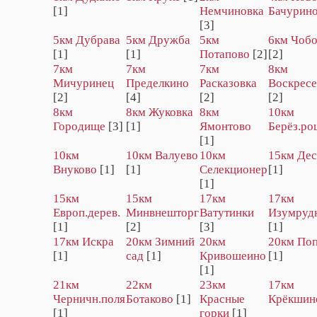
[1]
Немчиновка
Бачурин
[3]
5км Дубрава
5км Дружба
5км
6км Чоб
[1]
[1]
Потапово
[2]
[2]
7км
7км
7км
8км
Мичуринец
Пределкино
Расказовка
Воскресе
[2]
[4]
[2]
[2]
8км
8км Жуковка
8км
10км
Городище
[3]
[1]
Ямонтово
Берёз.ро
[1]
10км
10км Валуево
10км
15км Дес
Внуково
[1]
[1]
Селекционер
[1]
[1]
15км
15км
17км
17км
Европ.дерев.
Минвнешторг
Ватутинки
Изумруд
[1]
[2]
[3]
[1]
17км Искра
20км Зимний
20км
20км По
[1]
сад
[1]
Кривошеино
[1]
[1]
21км
22км
23км
17км
Черничн.поля
Ботаково
[1]
Красные
Крёкшин
[1]
горки
[1]