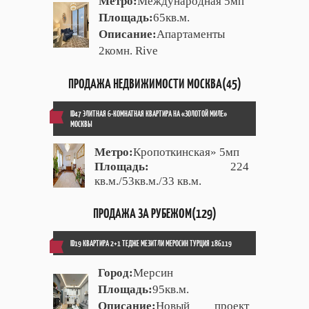
Метро:
Международная 5мп
Площадь:
65кв.м.
Описание:
Апартаменты
2комн. Rive
ПРОДАЖА НЕДВИЖИМОСТИ МОСКВА(45)
ID47 ЭЛИТНАЯ 6-КОМНАТНАЯ КВАРТИРА НА «ЗОЛОТОЙ МИЛЕ»
МОСКВЫ
Метро:
Кропоткинская» 5мп
Площадь:
224
кв.м./53кв.м./33 кв.м.
ПРОДАЖА ЗА РУБЕЖОМ(129)
ID19 КВАРТИРА 2+1 ТЕДЖЕ МЕЗИТЛИ МЕРОСИН ТУРЦИЯ 186119
Город:
Мерсин
Площадь:
95кв.м.
Описание:
Новый проект