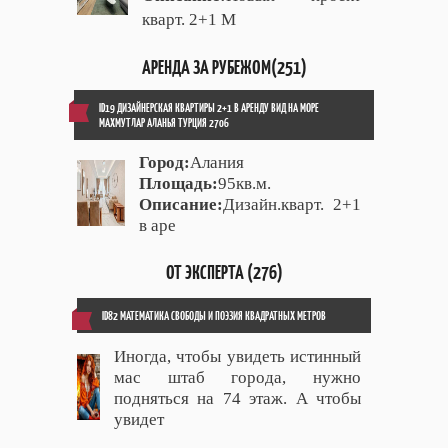
кварт. 2+1 М
АРЕНДА ЗА РУБЕЖОМ(251)
ID19 ДИЗАЙНЕРСКАЯ КВАРТИРЫ 2+1 В АРЕНДУ ВИД НА МОРЕ
МАХМУТЛАР АЛАНЬЯ ТУРЦИЯ 2706
Город:
Алания
Площадь:
95кв.м.
Описание:
Дизайн.кварт. 2+1
в аре
ОТ ЭКСПЕРТА (276)
ID82 МАТЕМАТИКА СВОБОДЫ И ПОЭЗИЯ КВАДРАТНЫХ МЕТРОВ
Иногда, чтобы увидеть истинный
мас штаб города, нужно
подняться на 74 этаж. А чтобы
увидет