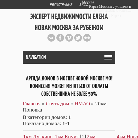
Москва
РЕГИСТРАЦИЯ
ВХОД
Карта Москвы с улицами и
номерами домов онлайн —
ЭКСПЕРТ НЕДВИЖИМОСТИ ЕЛЕНА
Яндекс.Карты
НОВАК МОСКВА ЗА РУБЕЖОМ
Публичный сайт эксперта автора
web дизайнера
+7 903 708 1884
NAVIGATION
АРЕНДА ДОМОВ В МОСКВЕ НОВОЙ МОСКВЕ МО!
КОМИССИЯ МОЖЕТ МЕНЯТЬСЯ ОТ ОПЛАТЫ
СОБСТВЕННИКА НЕ БОЛЕЕ 50%
Главная
»
Снять дом
»
НМАО
» 20км
Поповка
В категории домов
:
1
Показано домоа
:
1-1
1км Дудкино
1км Круиз
[1]
2км
4км Нов