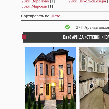
28км Вороново
[1]
29км Никольск.озёра
[
35км Марсель
[1]
Сортировать по
:
Дате
377
| Аренда домов
ID138 АРЕНДА КОТТЕДЖ HИКO