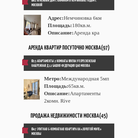
ID62 КРАСИВЫЙ ДОМ С КАМИНОМ В НЕМЧИНОВКЕ РЯДОМ С
МОСКВОЙ
Адрес:
Немчиновка 6км
Площадь:
180кв.м.
Описание:
Аренда кра
АРЕНДА КВАРТИР ПОСУТОЧНО МОСКВА(97)
ID13 АПАРТАМЕНТЫ 2 КОМНАТЫ RIVERA УЛ.ПРЕСНЕНСКАЯ
НАБЕРЕЖНАЯ Д.12 БАШНЯ ФЕДЕРАЦИЯ ЦАО МОСКВА
Метро:
Международная 5мп
Площадь:
65кв.м.
Описание:
Апартаменты
2комн. Rive
ПРОДАЖА НЕДВИЖИМОСТИ МОСКВА(45)
ID47 ЭЛИТНАЯ 6-КОМНАТНАЯ КВАРТИРА НА «ЗОЛОТОЙ МИЛЕ»
МОСКВЫ