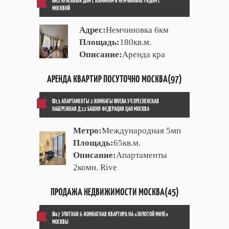
ID62 КРАСИВЫЙ ДОМ С КАМИНОМ В НЕМЧИНОВКЕ РЯДОМ С
МОСКВОЙ
Адрес:
Немчиновка 6км
Площадь:
180кв.м.
Описание:
Аренда кра
АРЕНДА КВАРТИР ПОСУТОЧНО МОСКВА(97)
ID13 АПАРТАМЕНТЫ 2 КОМНАТЫ RIVERA УЛ.ПРЕСНЕНСКАЯ
НАБЕРЕЖНАЯ Д.12 БАШНЯ ФЕДЕРАЦИЯ ЦАО МОСКВА
Метро:
Международная 5мп
Площадь:
65кв.м.
Описание:
Апартаменты
2комн. Rive
ПРОДАЖА НЕДВИЖИМОСТИ МОСКВА(45)
ID47 ЭЛИТНАЯ 6-КОМНАТНАЯ КВАРТИРА НА «ЗОЛОТОЙ МИЛЕ»
МОСКВЫ