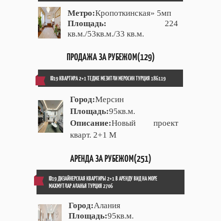
Метро:
Кропоткинская» 5мп
Площадь:
224
кв.м./53кв.м./33 кв.м.
ПРОДАЖА ЗА РУБЕЖОМ(129)
ID19 КВАРТИРА 2+1 ТЕДЖЕ МЕЗИТЛИ МЕРОСИН ТУРЦИЯ 186119
Город:
Мерсин
Площадь:
95кв.м.
Описание:
Новый проект
кварт. 2+1 М
АРЕНДА ЗА РУБЕЖОМ(251)
ID19 ДИЗАЙНЕРСКАЯ КВАРТИРЫ 2+1 В АРЕНДУ ВИД НА МОРЕ
МАХМУТЛАР АЛАНЬЯ ТУРЦИЯ 2706
Город:
Алания
Площадь:
95кв.м.