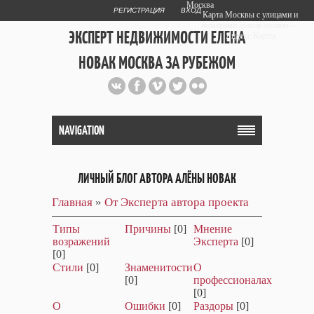
Москва
РЕГИСТРАЦИЯ
ВХОД
Карта Москвы с улицами и
номерами домов онлайн —
ЭКСПЕРТ НЕДВИЖИМОСТИ ЕЛЕНА
Яндекс.Карты
НОВАК МОСКВА ЗА РУБЕЖОМ
Публичный сайт эксперта автора
web дизайнера
+7 903 708 1884
NAVIGATION
ЛИЧНЫЙ БЛОГ АВТОРА АЛЁНЫ НОВАК
Главная
»
От Эксперта автора проекта
Типы
Причины
[0]
Мнение
возражений
Эксперта
[0]
[0]
Стили
[0]
Знаменитости
О
[0]
профессионалах
[0]
О
Ошибки
[0]
Раздоры
[0]