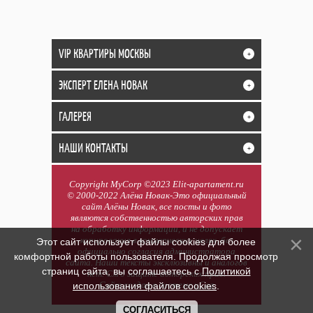
VIP КВАРТИРЫ МОСКВЫ
+
ЭКСПЕРТ ЕЛЕНА НОВАК
+
ГАЛЕРЕЯ
+
НАШИ КОНТАКТЫ
+
Copyright MyCorp ©2023 Elit-apartament.ru
© 2000-2022 Алёна Новак-Это официальный
сайт Алёны Новак, все посты и фото
являются собственностью авторских прав
на обработку информации, и не допускает
копирования в коммерческих целях, без
Этот сайт использует файлы cookies для более
официально согласия администратора
комфортной работы пользователя. Продолжая просмотр
сайта. Наши тексты эксклюзивны и аналогов
страниц сайта, вы соглашаетесь с
Политикой
нет. См о защите авторских прав.
Сайт создан в системе
uCoz
использования файлов cookies
.
СОГЛАСИТЬСЯ