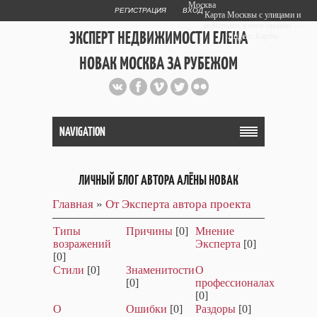
Москва
РЕГИСТРАЦИЯ
ВХОД
Карта Москвы с улицами и
номерами домов онлайн —
ЭКСПЕРТ НЕДВИЖИМОСТИ ЕЛЕНА
Яндекс.Карты
НОВАК МОСКВА ЗА РУБЕЖОМ
Публичный сайт эксперта автора
web дизайнера
+7 903 708 1884
NAVIGATION
ЛИЧНЫЙ БЛОГ АВТОРА АЛЁНЫ НОВАК
Главная
»
От Эксперта автора проекта
Типы
Причины
[0]
Мнение
возражений
Эксперта
[0]
[0]
Стили
[0]
Знаменитости
О
[0]
профессионалах
[0]
О
Ошибки
[0]
Раздоры
[0]