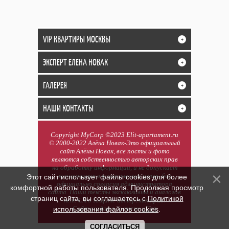
VIP КВАРТИРЫ МОСКВЫ
+
ЭКСПЕРТ ЕЛЕНА НОВАК
+
ГАЛЕРЕЯ
+
НАШИ КОНТАКТЫ
+
Copyright MyCorp ©2023 Elit-apartament.ru
© 2000-2022 Алёна Новак-Это официальный
сайт Алёны Новак, все посты и фото
являются собственностью авторских прав
на обработку информации, и не допускает
копирования в коммерческих целях, без
Этот сайт использует файлы cookies для более
официально согласия администратора
комфортной работы пользователя. Продолжая просмотр
сайта. Наши тексты эксклюзивны и аналогов
страниц сайта, вы соглашаетесь с
Политикой
нет. См о защите авторских прав.
Сайт создан в системе
uCoz
использования файлов cookies
.
СОГЛАСИТЬСЯ