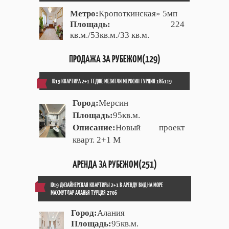
Метро:
Кропоткинская» 5мп
Площадь:
224
кв.м./53кв.м./33 кв.м.
ПРОДАЖА ЗА РУБЕЖОМ(129)
ID19 КВАРТИРА 2+1 ТЕДЖЕ МЕЗИТЛИ МЕРОСИН ТУРЦИЯ 186119
Город:
Мерсин
Площадь:
95кв.м.
Описание:
Новый проект
кварт. 2+1 М
АРЕНДА ЗА РУБЕЖОМ(251)
ID19 ДИЗАЙНЕРСКАЯ КВАРТИРЫ 2+1 В АРЕНДУ ВИД НА МОРЕ
МАХМУТЛАР АЛАНЬЯ ТУРЦИЯ 2706
Город:
Алания
Площадь:
95кв.м.