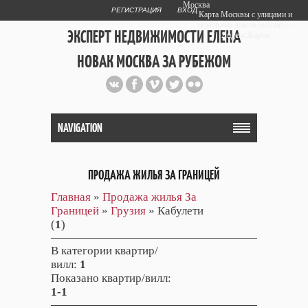
Москва
РЕГИСТРАЦИЯ
ВХОД
Карта Москвы с улицами и
номерами домов онлайн —
ЭКСПЕРТ НЕДВИЖИМОСТИ ЕЛЕНА
Яндекс.Карты
НОВАК МОСКВА ЗА РУБЕЖОМ
Публичный сайт эксперта автора
web дизайнера
+7 903 708 1884
NAVIGATION
ПРОДАЖА ЖИЛЬЯ ЗА ГРАНИЦЕЙ
Главная
»
Продажа жилья За
Границей
»
Грузия
» Кабулети
(
1
)
В категории квартир/
вилл
:
1
Показано квартир/вилл
:
1-1