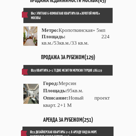
ПРОДАЖА НЕДВИЖИМОСТИ МОСКВА(45)
ID47 ЭЛИТНАЯ 6-КОМНАТНАЯ КВАРТИРА НА «ЗОЛОТОЙ МИЛЕ»
МОСКВЫ
Метро:
Кропоткинская» 5мп
Площадь:
224
кв.м./53кв.м./33 кв.м.
ПРОДАЖА ЗА РУБЕЖОМ(129)
ID19 КВАРТИРА 2+1 ТЕДЖЕ МЕЗИТЛИ МЕРОСИН ТУРЦИЯ 186119
Город:
Мерсин
Площадь:
95кв.м.
Описание:
Новый проект
кварт. 2+1 М
АРЕНДА ЗА РУБЕЖОМ(251)
ID19 ДИЗАЙНЕРСКАЯ КВАРТИРЫ 2+1 В АРЕНДУ ВИД НА МОРЕ