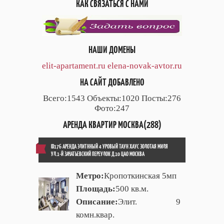
КАК СВЯЗАТЬСЯ С НАМИ
НАШИ ДОМЕНЫ
elit-apartament.ru
elena-novak-avtor.ru
НА САЙТ ДОБАВЛЕНО
Всего:1543 Объекты:1020 Посты:276
Фото:247
АРЕНДА КВАРТИР МОСКВА(288)
ID176 АРЕНДА ЭЛИТННЫЙ 4 УРОВЫЙ ТАУН ХАУС ЗОЛОТАЯ МИЛЯ
УЛ.1-Й ЗАЧАТЬЕВСКИЙ ПЕРЕУЛОК Д.10 ЦАО МОСКВА
Метро:
Кропоткинская 5мп
Площадь:
500 кв.м.
Описание:
Элит. 9
комн.квар.