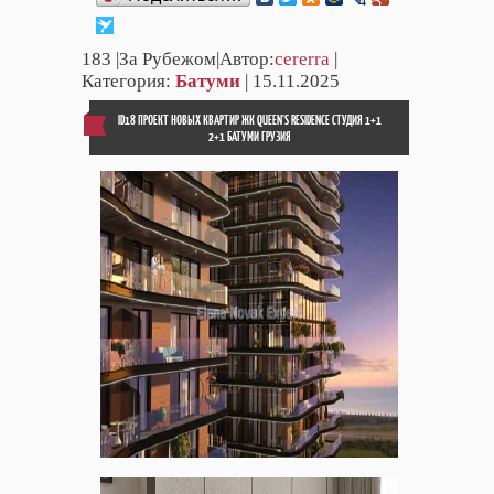
183
|За Рубежом|Автор:
cererra
|
Категория:
Батуми
| 15.11.2025
ID18 ПРОЕКТ НОВЫХ КВАРТИР ЖК QUEEN'S RESIDENCE СТУДИЯ 1+1
2+1 БАТУМИ ГРУЗИЯ