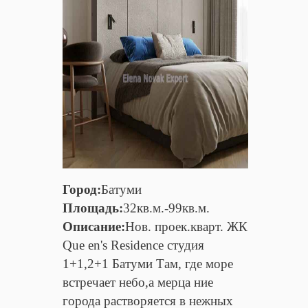
Город:
Батуми
Площадь:
32кв.м.-99кв.м.
Описание:
Нов. проек.кварт. ЖК
Que en's Residence студия
1+1,2+1 Батуми Там, где море
встречает небо,а мерца ние
города растворяется в нежных