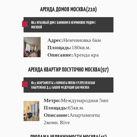
АРЕНДА ДОМОВ МОСКВА(210)
ID62 КРАСИВЫЙ ДОМ С КАМИНОМ В НЕМЧИНОВКЕ РЯДОМ С
МОСКВОЙ
Адрес:
Немчиновка 6км
Площадь:
180кв.м.
Описание:
Аренда кра
АРЕНДА КВАРТИР ПОСУТОЧНО МОСКВА(97)
ID13 АПАРТАМЕНТЫ 2 КОМНАТЫ RIVERA УЛ.ПРЕСНЕНСКАЯ
НАБЕРЕЖНАЯ Д.12 БАШНЯ ФЕДЕРАЦИЯ ЦАО МОСКВА
Метро:
Международная 5мп
Площадь:
65кв.м.
Описание:
Апартаменты
2комн. Rive