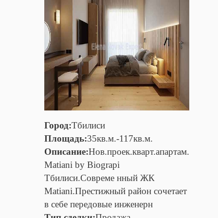
Город:
Тбилиси
Площадь:
35кв.м.-117кв.м.
Описание:
Нов.проек.кварт.апартам.
Matiani by Biograpi
Тбилиси.Совреме нный ЖК
Matiani.Престижный район сочетает
в себе передовые инженерн
Тип сделки:
Продажа