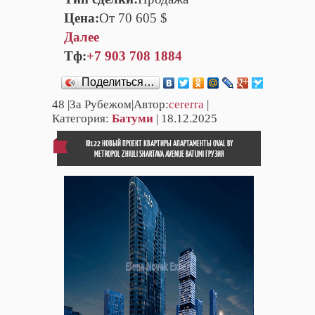
Цена:
От 70 605 $
Далее
Тф:
+7 903 708 1884
Поделиться…
48
|За Рубежом|Автор:
cererra
|
Категория:
Батуми
| 18.12.2025
ID122 НОВЫЙ ПРОЕКТ КВАРТИРЫ АПАРТАМЕНТЫ OVAL BY
METROPOL ZHIULI SHARTAVA AVENUE BATUMI ГРУЗИЯ