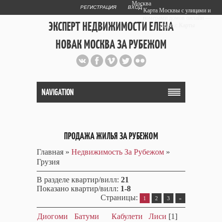
Москва
РЕГИСТРАЦИЯ
ВХОД
Карта Москвы с улицами и
номерами домов онлайн —
ЭКСПЕРТ НЕДВИЖИМОСТИ ЕЛЕНА
Яндекс.Карты
НОВАК МОСКВА ЗА РУБЕЖОМ
Публичный сайт эксперта автора
web дизайнера
+7 903 708 1884
NAVIGATION
ПРОДАЖА ЖИЛЬЯ ЗА РУБЕЖОМ
Главная
»
Недвижимость За Рубежом
»
Грузия
В разделе квартир/вилл
:
21
Показано квартир/вилл
:
1-8
Страницы
:
1
2
3
»
Диогоми
Батуми
Кабулети
Лиси
[1]