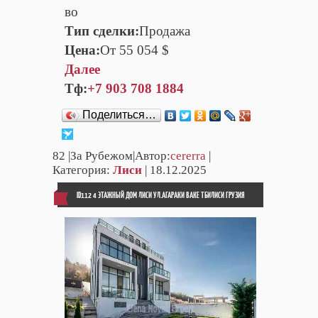
во
Тип сделки:
Продажа
Цена:
От 55 054 $
Далее
Тф:
+7 903 708 1884
Поделиться…
82
|За Рубежом|Автор:
cererra
|
Категория:
Лиси
| 18.12.2025
ID112 4 ЭТАЖНЫЙ ДОМ ЛИСИ УЛ.АГАРАКИ ВАКЕ ТБИЛИСИ ГРУЗИЯ