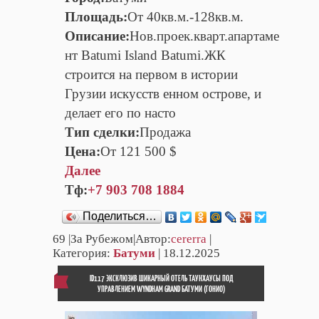
Площадь:
От 40кв.м.-128кв.м.
Описание:
Нов.проек.кварт.апартаме
нт Batumi Island Batumi.ЖК
строится на первом в истории
Грузии искусств енном острове, и
делает его по насто
Тип сделки:
Продажа
Цена:
От 121 500 $
Далее
Тф:
+7 903 708 1884
Поделиться…
69
|За Рубежом|Автор:
cererra
|
Категория:
Батуми
| 18.12.2025
ID117 ЭКСКЛЮЗИВ ШИКАРНЫЙ ОТЕЛЬ ТАУНХАУСЫ ПОД
УПРАВЛЕНИЕМ WYNDHAM GRAND БАТУМИ (ГОНИО)