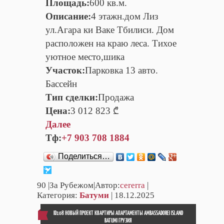
Площадь:
600 кв.м.
Описание:
4 этажн.дом Лиз
ул.Агара ки Ваке Тбилиси. Дом
расположен на краю леса. Тихое
уютное место,шика
Участок:
Парковка 13 авто.
Бассейн
Тип сделки:
Продажа
Цена:
3 012 823 ₾
Далее
Тф:
+7 903 708 1884
Поделиться…
90
|За Рубежом|Автор:
cererra
|
Категория:
Батуми
| 18.12.2025
ID108 НОВЫЙ ПРОЕКТ КВАРТИРЫ АПАРТАМЕНТЫ AMBASSADOREI ISLAND
BATUMI ГРУЗИЯ