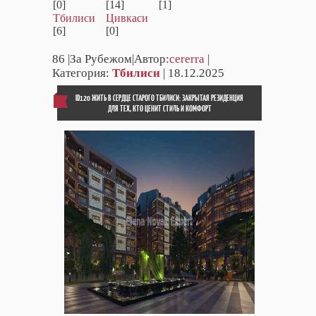
[0]
[14]
[1]
Тбилиси
Цивкаси
[6]
[0]
86
|За Рубежом|Автор:
cererra
|
Категория:
Тбилиси
| 18.12.2025
ID120 ЖИТЬ В СЕРДЦЕ СТАРОГО ТБИЛИСИ: ЗАКРЫТАЯ РЕЗИДЕНЦИЯ
ДЛЯ ТЕХ, КТО ЦЕНИТ СТИЛЬ И КОМФОРТ