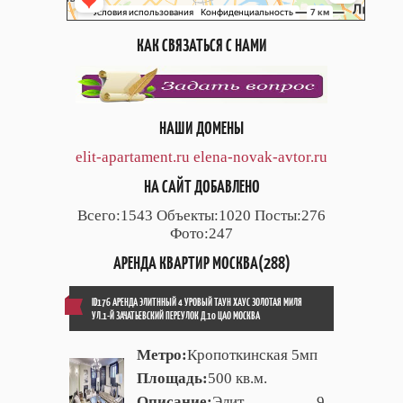
КАК СВЯЗАТЬСЯ С НАМИ
НАШИ ДОМЕНЫ
elit-apartament.ru
elena-novak-avtor.ru
НА САЙТ ДОБАВЛЕНО
Всего:1543 Объекты:1020 Посты:276
Фото:247
АРЕНДА КВАРТИР МОСКВА(288)
ID176 АРЕНДА ЭЛИТННЫЙ 4 УРОВЫЙ ТАУН ХАУС ЗОЛОТАЯ МИЛЯ
УЛ.1-Й ЗАЧАТЬЕВСКИЙ ПЕРЕУЛОК Д.10 ЦАО МОСКВА
Метро:
Кропоткинская 5мп
Площадь:
500 кв.м.
Описание:
Элит. 9