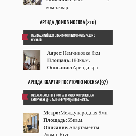
комн.квар.
АРЕНДА ДОМОВ МОСКВА(210)
ID62 КРАСИВЫЙ ДОМ С КАМИНОМ В НЕМЧИНОВКЕ РЯДОМ С
МОСКВОЙ
Адрес:
Немчиновка 6км
Площадь:
180кв.м.
Описание:
Аренда кра
АРЕНДА КВАРТИР ПОСУТОЧНО МОСКВА(97)
ID13 АПАРТАМЕНТЫ 2 КОМНАТЫ RIVERA УЛ.ПРЕСНЕНСКАЯ
НАБЕРЕЖНАЯ Д.12 БАШНЯ ФЕДЕРАЦИЯ ЦАО МОСКВА
Метро:
Международная 5мп
Площадь:
65кв.м.
Описание:
Апартаменты
2комн. Rive