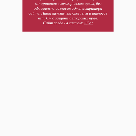
копирования в коммерческих целях, без
официально согласия администратора
сайта. Наши тексты эксклюзивны и аналогов
нет. См о защите авторских прав.
Сайт создан в системе
uCoz