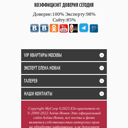
КОЭФФИЦИЭНТ ДОВЕРИЯ СЕГОДНЯ
Доверие:100% Эксперту:98%
Сайту:85%
VIP КВАРТИРЫ МОСКВЫ
+
ЭКСПЕРТ ЕЛЕНА НОВАК
+
ГАЛЕРЕЯ
+
НАШИ КОНТАКТЫ
+
Copyright MyCorp ©2023 Elit-apartament.ru
© 2000-2022 Алёна Новак-Это официальный
сайт Алёны Новак, все посты и фото
являются собственностью авторских прав
на обработку информации, и не допускает