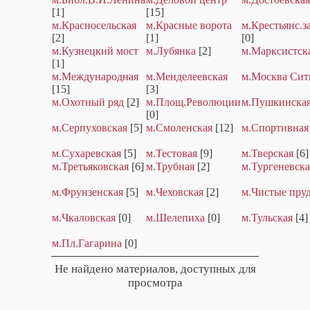
[1]
[15]
м.Красносельская
м.Красные ворота
м.Крестьянс.з
[2]
[1]
[0]
м.Кузнецкий мост
м.Лубянка
[2]
м.Марксистск
[1]
м.Международная
м.Менделеевская
м.Москва Сит
[15]
[3]
м.Охотный ряд
[2]
м.Площ.Революции
м.Пушкинска
[0]
м.Серпуховская
[5]
м.Смоленская
[12]
м.Спортивная
м.Сухаревская
[5]
м.Тестовая
[9]
м.Тверская
[6]
м.Третьяковская
[6]
м.Трубная
[2]
м.Тургеневска
м.Фрунзенская
[5]
м.Чеховская
[2]
м.Чистые пру
м.Чкаловская
[0]
м.Шелепиха
[0]
м.Тульская
[4]
м.Пл.Гагарина
[0]
Не найдено материалов, доступных для
просмотра