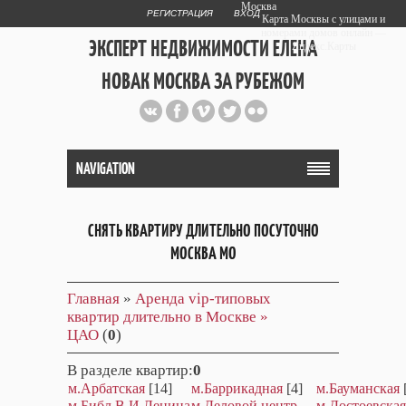
Москва
РЕГИСТРАЦИЯ
ВХОД
Карта Москвы с улицами и
номерами домов онлайн —
ЭКСПЕРТ НЕДВИЖИМОСТИ ЕЛЕНА
Яндекс.Карты
НОВАК МОСКВА ЗА РУБЕЖОМ
Публичный сайт эксперта автора
web дизайнера
+7 903 708 1884
NAVIGATION
СНЯТЬ КВАРТИРУ ДЛИТЕЛЬНО ПОСУТОЧНО
МОСКВА МО
Главная
»
Аренда vip-типовых
квартир длительно в Москве »
ЦАО
(
0
)
В разделе квартир
:
0
м.Арбатская
[14]
м.Баррикадная
[4]
м.Бауманская
м.Библ.В.И.Ленина
м.Деловой центр
м.Достоевская