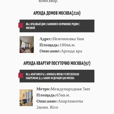
комн.квар.
АРЕНДА ДОМОВ МОСКВА(210)
ID62 КРАСИВЫЙ ДОМ С КАМИНОМ В НЕМЧИНОВКЕ РЯДОМ С
МОСКВОЙ
Адрес:
Немчиновка 6км
Площадь:
180кв.м.
Описание:
Аренда кра
АРЕНДА КВАРТИР ПОСУТОЧНО МОСКВА(97)
ID13 АПАРТАМЕНТЫ 2 КОМНАТЫ RIVERA УЛ.ПРЕСНЕНСКАЯ
НАБЕРЕЖНАЯ Д.12 БАШНЯ ФЕДЕРАЦИЯ ЦАО МОСКВА
Метро:
Международная 5мп
Площадь:
65кв.м.
Описание:
Апартаменты
2комн. Rive