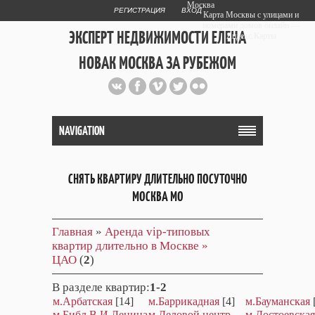
Москва
РЕГИСТРАЦИЯ
ВХОД
Карта Москвы с улицами и
номерами домов онлайн —
ЭКСПЕРТ НЕДВИЖИМОСТИ ЕЛЕНА
Яндекс.Карты
НОВАК МОСКВА ЗА РУБЕЖОМ
Публичный сайт эксперта автора
web дизайнера
+7 903 708 1884
NAVIGATION
СНЯТЬ КВАРТИРУ ДЛИТЕЛЬНО ПОСУТОЧНО
МОСКВА МО
Главная
»
Аренда vip-типовых
квартир длительно в Москве »
ЦАО
(
2
)
В разделе квартир
:
1-2
м.Арбатская
[14]
м.Баррикадная
[4]
м.Бауманская
м.Библ.В.И.Ленина
м.Деловой центр
м.Достоевская