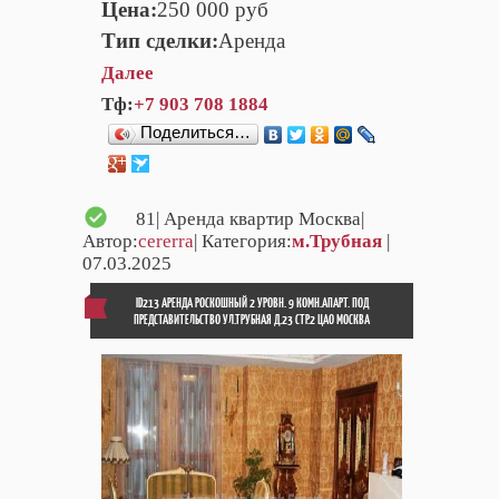
Цена:
250 000 руб
Тип сделки:
Аренда
Далее
Тф:
+7 903 708 1884
Поделиться…
81
| Аренда квартир Москва|
Автор:
cererra
| Категория:
м.Трубная
|
07.03.2025
ID213 АРЕНДА РОСКОШНЫЙ 2 УРОВН. 9 КОМН.АПАРТ. ПОД
ПРЕДСТАВИТЕЛЬСТВО УЛ.ТРУБНАЯ Д.23 СТР.2 ЦАО МОСКВА