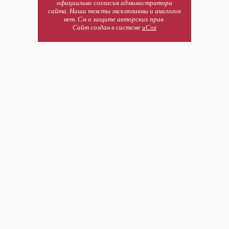
официально согласия администратора
сайта. Наши тексты эксклюзивны и аналогов
нет. См о защите авторских прав.
Сайт создан в системе
uCoz