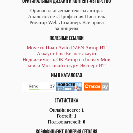
ОРИГИНАЛЬНЫЙ ДИЗАЙН И КОНТЕНТ-АВТОРСТВО
Оригинальныеные тексты автора.
Аналогов нет. Профессия:Писатель
Риелтор Web Дизайнер. Все права
защищены
ПОЛЕЗНЫЕ ССЫЛКИ
Move.ru
Циан
Avito
DZEN
Автор
ИТ
Аккаунт
t.me
Бизнес акаунт
Недвижимость ОК
Автор на boosty
Мои
книги
Мозговой штурм
Эксперт ИТ
МЫ В КАТАЛОГАХ
СТАТИСТИКА
Онлайн всего:
1
Гостей:
1
Пользователей:
0
КОЭФФИЦИЭНТ ДОВЕРИЯ СЕГОДНЯ