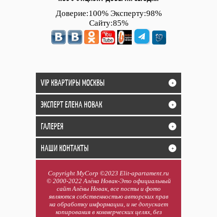
Доверие:100% Эксперту:98%
Сайту:85%
VIP КВАРТИРЫ МОСКВЫ
+
ЭКСПЕРТ ЕЛЕНА НОВАК
+
ГАЛЕРЕЯ
+
НАШИ КОНТАКТЫ
+
Copyright MyCorp ©2023 Elit-apartament.ru
© 2000-2022 Алёна Новак-Это официальный
сайт Алёны Новак, все посты и фото
являются собственностью авторских прав
на обработку информации, и не допускает
копирования в коммерческих целях, без