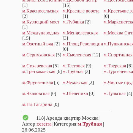
[1]
[15]
м.Красносельская
м.Красные ворота
м.Крестьянс.з
[2]
[1]
[0]
м.Кузнецкий мост
м.Лубянка
[2]
м.Марксистск
[1]
м.Международная
м.Менделеевская
м.Москва Сит
[15]
[3]
м.Охотный ряд
[2]
м.Площ.Революции
м.Пушкинска
[0]
м.Серпуховская
[5]
м.Смоленская
[12]
м.Спортивная
м.Сухаревская
[5]
м.Тестовая
[9]
м.Тверская
[6]
м.Третьяковская
[6]
м.Трубная
[2]
м.Тургеневска
м.Фрунзенская
[5]
м.Чеховская
[2]
м.Чистые пру
м.Чкаловская
[0]
м.Шелепиха
[0]
м.Тульская
[4]
м.Пл.Гагарина
[0]
118
| Аренда квартир Москва|
Автор:
cererra
| Категория:
м.Трубная
|
26.06.2025