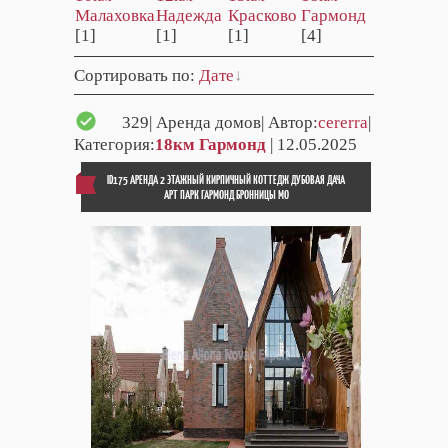
Малаховка
Надежда
Красково
Гармонд
[1]
[1]
[1]
[4]
Сортировать по
:
Дате
329
| Аренда домов| Автор:
cererra
|
Категория:
18км Гармонд
| 12.05.2025
ID175 АРЕНДА 2 ЭТАЖНЫЙ КИРПИЧНЫЙ КОТТЕДЖ ДУБОВАЯ ДАЧА
АРТ ПАРК ГАРМОНД БРОННИЦЫ МО