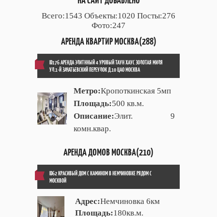
НА САЙТ ДОБАВЛЕНО
Всего:1543 Объекты:1020 Посты:276
Фото:247
АРЕНДА КВАРТИР МОСКВА(288)
ID176 АРЕНДА ЭЛИТННЫЙ 4 УРОВЫЙ ТАУН ХАУС ЗОЛОТАЯ МИЛЯ
УЛ.1-Й ЗАЧАТЬЕВСКИЙ ПЕРЕУЛОК Д.10 ЦАО МОСКВА
Метро:
Кропоткинская 5мп
Площадь:
500 кв.м.
Описание:
Элит. 9
комн.квар.
АРЕНДА ДОМОВ МОСКВА(210)
ID62 КРАСИВЫЙ ДОМ С КАМИНОМ В НЕМЧИНОВКЕ РЯДОМ С
МОСКВОЙ
Адрес:
Немчиновка 6км
Площадь:
180кв.м.