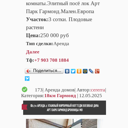
комнаты.Элитный посё лок Арт
Парк Гармонд.Мален.Европа
Участок:
3 сотки. Плодовые
растени
Цена:
250 000 руб
Тип сделки:
Аренда
Далее
Тф:
+7 903 708 1884
Поделиться…
173
| Аренда домов| Автор:
cererra
|
Категория:
18км Гармонд
| 12.05.2025
ID174 АРЕНДА 2 ЭТАЖНЫЙ КИРПИЧНЫЙ КОТТЕДЖ ВЯЗОВАЯ ДАЧА
АРТ ПАРК ГАРМОНД БРОННИЦЫ МО