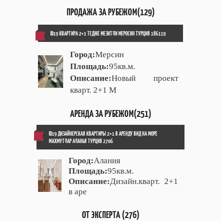
ПРОДАЖА ЗА РУБЕЖОМ(129)
ID19 КВАРТИРА 2+1 ТЕДЖЕ МЕЗИТЛИ МЕРОСИН ТУРЦИЯ 186119
Город:
Мерсин
Площадь:
95кв.м.
Описание:
Новый проект
кварт. 2+1 М
АРЕНДА ЗА РУБЕЖОМ(251)
ID19 ДИЗАЙНЕРСКАЯ КВАРТИРЫ 2+1 В АРЕНДУ ВИД НА МОРЕ
МАХМУТЛАР АЛАНЬЯ ТУРЦИЯ 2706
Город:
Алания
Площадь:
95кв.м.
Описание:
Дизайн.кварт. 2+1
в аре
ОТ ЭКСПЕРТА (276)