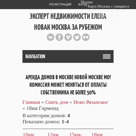
Москва
РЕГИСТРАЦИЯ
ВХОД
Карта Москвы с улицами и
номерами домов онлайн —
ЭКСПЕРТ НЕДВИЖИМОСТИ ЕЛЕНА
Яндекс.Карты
НОВАК МОСКВА ЗА РУБЕЖОМ
Публичный сайт эксперта автора
web дизайнера
+7 903 708 1884
NAVIGATION
АРЕНДА ДОМОВ В МОСКВЕ НОВОЙ МОСКВЕ МО!
КОМИССИЯ МОЖЕТ МЕНЯТЬСЯ ОТ ОПЛАТЫ
СОБСТВЕННИКА НЕ БОЛЕЕ 50%
Главная
»
Снять дом
»
Ново Рязанское
» 18км Гармонд
В категории домов
:
4
Показано домоа
:
1-4
10км
12км
15км-
18км