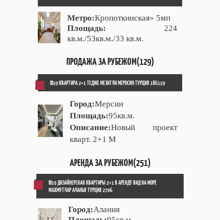
Метро:
Кропоткинская» 5мп
Площадь:
224
кв.м./53кв.м./33 кв.м.
ПРОДАЖА ЗА РУБЕЖОМ(129)
ID19 КВАРТИРА 2+1 ТЕДЖЕ МЕЗИТЛИ МЕРОСИН ТУРЦИЯ 186119
Город:
Мерсин
Площадь:
95кв.м.
Описание:
Новый проект
кварт. 2+1 М
АРЕНДА ЗА РУБЕЖОМ(251)
ID19 ДИЗАЙНЕРСКАЯ КВАРТИРЫ 2+1 В АРЕНДУ ВИД НА МОРЕ
МАХМУТЛАР АЛАНЬЯ ТУРЦИЯ 2706
Город:
Алания
Площадь:
95кв.м.