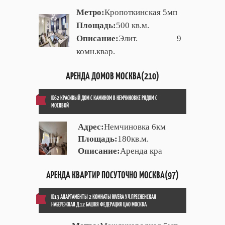
Метро:
Кропоткинская 5мп
Площадь:
500 кв.м.
Описание:
Элит. 9
комн.квар.
АРЕНДА ДОМОВ МОСКВА(210)
ID62 КРАСИВЫЙ ДОМ С КАМИНОМ В НЕМЧИНОВКЕ РЯДОМ С
МОСКВОЙ
Адрес:
Немчиновка 6км
Площадь:
180кв.м.
Описание:
Аренда кра
АРЕНДА КВАРТИР ПОСУТОЧНО МОСКВА(97)
ID13 АПАРТАМЕНТЫ 2 КОМНАТЫ RIVERA УЛ.ПРЕСНЕНСКАЯ
НАБЕРЕЖНАЯ Д.12 БАШНЯ ФЕДЕРАЦИЯ ЦАО МОСКВА