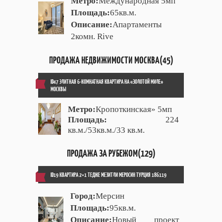
Метро:
Международная 5мп
Площадь:
65кв.м.
Описание:
Апартаменты
2комн. Rive
ПРОДАЖА НЕДВИЖИМОСТИ МОСКВА(45)
ID47 ЭЛИТНАЯ 6-КОМНАТНАЯ КВАРТИРА НА «ЗОЛОТОЙ МИЛЕ»
МОСКВЫ
Метро:
Кропоткинская» 5мп
Площадь:
224
кв.м./53кв.м./33 кв.м.
ПРОДАЖА ЗА РУБЕЖОМ(129)
ID19 КВАРТИРА 2+1 ТЕДЖЕ МЕЗИТЛИ МЕРОСИН ТУРЦИЯ 186119
Город:
Мерсин
Площадь:
95кв.м.
Описание:
Новый проект