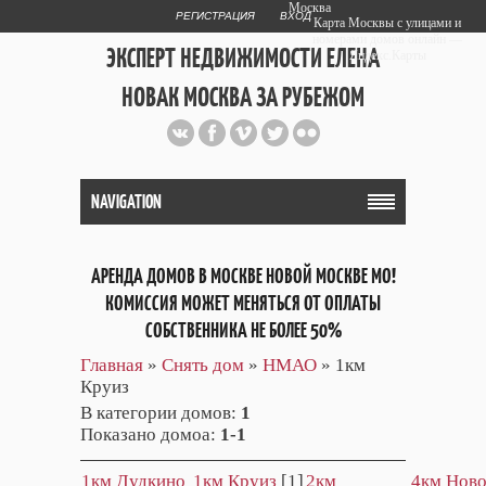
Москва
РЕГИСТРАЦИЯ
ВХОД
Карта Москвы с улицами и
номерами домов онлайн —
ЭКСПЕРТ НЕДВИЖИМОСТИ ЕЛЕНА
Яндекс.Карты
НОВАК МОСКВА ЗА РУБЕЖОМ
Публичный сайт эксперта автора
web дизайнера
+7 903 708 1884
NAVIGATION
АРЕНДА ДОМОВ В МОСКВЕ НОВОЙ МОСКВЕ МО!
КОМИССИЯ МОЖЕТ МЕНЯТЬСЯ ОТ ОПЛАТЫ
СОБСТВЕННИКА НЕ БОЛЕЕ 50%
Главная
»
Снять дом
»
НМАО
» 1км
Круиз
В категории домов
:
1
Показано домоа
:
1-1
1км Дудкино
1км Круиз
[1]
2км
4км Нов