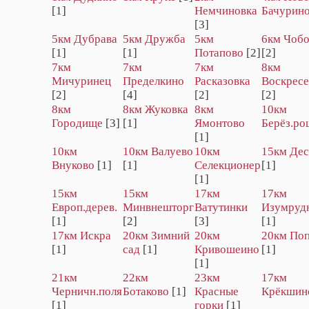
[1]
Немчиновка
Бачурин
[3]
5км Дубрава
5км Дружба
5км
6км Чоб
[1]
[1]
Потапово
[2]
[2]
7км
7км
7км
8км
Мичуринец
Пределкино
Расказовка
Воскресе
[2]
[4]
[2]
[2]
8км
8км Жуковка
8км
10км
Городище
[3]
[1]
Ямонтово
Берёз.ро
[1]
10км
10км Валуево
10км
15км Дес
Внуково
[1]
[1]
Селекционер
[1]
[1]
15км
15км
17км
17км
Европ.дерев.
Минвнешторг
Ватутинки
Изумруд
[1]
[2]
[3]
[1]
17км Искра
20км Зимний
20км
20км По
[1]
сад
[1]
Кривошеино
[1]
[1]
21км
22км
23км
17км
Черничн.поля
Ботаково
[1]
Красные
Крёкшин
[1]
горки
[1]