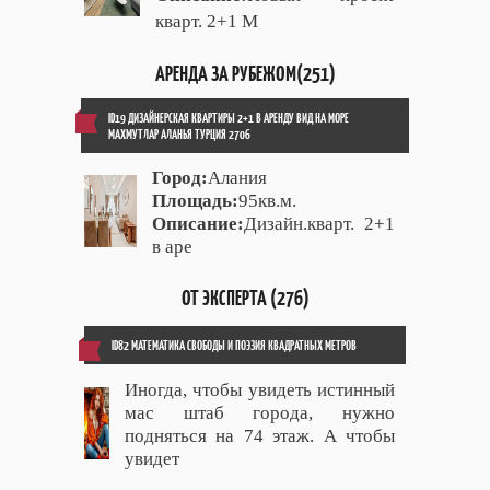
кварт. 2+1 М
АРЕНДА ЗА РУБЕЖОМ(251)
ID19 ДИЗАЙНЕРСКАЯ КВАРТИРЫ 2+1 В АРЕНДУ ВИД НА МОРЕ
МАХМУТЛАР АЛАНЬЯ ТУРЦИЯ 2706
Город:
Алания
Площадь:
95кв.м.
Описание:
Дизайн.кварт. 2+1
в аре
ОТ ЭКСПЕРТА (276)
ID82 МАТЕМАТИКА СВОБОДЫ И ПОЭЗИЯ КВАДРАТНЫХ МЕТРОВ
Иногда, чтобы увидеть истинный
мас штаб города, нужно
подняться на 74 этаж. А чтобы
увидет