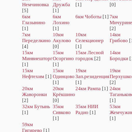
Немчиновка
Дружба
[1]
[0]
[5]
[1]
6км
6км
6км Чоботы
[1]
7км
Глазынино
Лохино
Мичурин
[1]
[1]
[2]
7км
10км
10км
14км
Переделкино
Акулово
Селекционер
Грибово
[
[4]
[0]
[1]
15км
15км
15км Лесной
14км
Минвнешторг
Осоргино
городок
[2]
Бородки
[
[1]
[1]
15км
15км
19км
19км
Нефтехим
[1]
Одинцово
Зап.резиденция
Перхушко
[1]
[1]
[2]
20км
20км
24км Рампа
[1]
24км
Жаворонки
Крёкшино
Таганьков
[2]
[0]
[1]
32км Бутынь
35км
35км НИИ
53км
[1]
Сивково
Радио
[1]
Жемчужи
[1]
[1]
59км
Гигирево
[1]