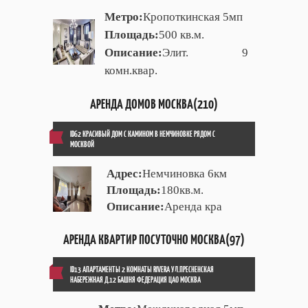
Метро:
Кропоткинская 5мп
Площадь:
500 кв.м.
Описание:
Элит. 9
комн.квар.
АРЕНДА ДОМОВ МОСКВА(210)
ID62 КРАСИВЫЙ ДОМ С КАМИНОМ В НЕМЧИНОВКЕ РЯДОМ С
МОСКВОЙ
Адрес:
Немчиновка 6км
Площадь:
180кв.м.
Описание:
Аренда кра
АРЕНДА КВАРТИР ПОСУТОЧНО МОСКВА(97)
ID13 АПАРТАМЕНТЫ 2 КОМНАТЫ RIVERA УЛ.ПРЕСНЕНСКАЯ
НАБЕРЕЖНАЯ Д.12 БАШНЯ ФЕДЕРАЦИЯ ЦАО МОСКВА