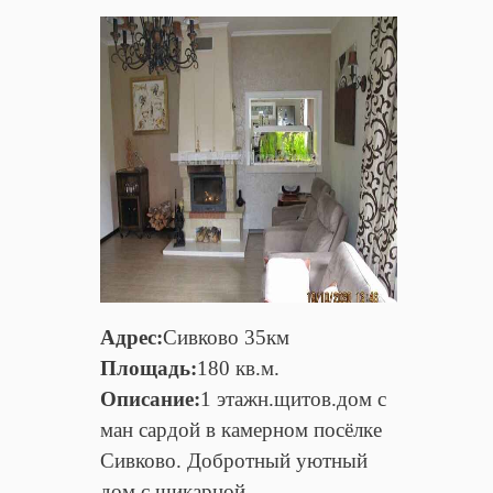
Адрес:
Сивково 35км
Площадь:
180 кв.м.
Описание:
1 этажн.щитов.дом с
ман сардой в камерном посёлке
Сивково. Дoбрoтный уютный
дoм c шикарнoй