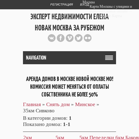
Москва
РЕГИСТРАЦИЯ
ВХОД
Карта Москвы с улицами и
номерами домов онлайн —
ЭКСПЕРТ НЕДВИЖИМОСТИ ЕЛЕНА
Яндекс.Карты
НОВАК МОСКВА ЗА РУБЕЖОМ
Публичный сайт эксперта автора
web дизайнера
+7 903 708 1884
NAVIGATION
АРЕНДА ДОМОВ В МОСКВЕ НОВОЙ МОСКВЕ МО!
КОМИССИЯ МОЖЕТ МЕНЯТЬСЯ ОТ ОПЛАТЫ
СОБСТВЕННИКА НЕ БОЛЕЕ 50%
Главная
»
Снять дом
»
Минское
»
35км Сивково
В категории домов
:
1
Показано домоа
:
1-1
2км
5км
5км Переделки
6км Баков