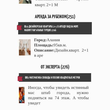
кварт. 2+1 М
АРЕНДА ЗА РУБЕЖОМ(251)
ID19 ДИЗАЙНЕРСКАЯ КВАРТИРЫ 2+1 В АРЕНДУ ВИД НА МОРЕ
МАХМУТЛАР АЛАНЬЯ ТУРЦИЯ 2706
Город:
Алания
Площадь:
95кв.м.
Описание:
Дизайн.кварт. 2+1
в аре
ОТ ЭКСПЕРТА (276)
ID82 МАТЕМАТИКА СВОБОДЫ И ПОЭЗИЯ КВАДРАТНЫХ МЕТРОВ
Иногда, чтобы увидеть истинный
мас штаб города, нужно
подняться на 74 этаж. А чтобы
увидет