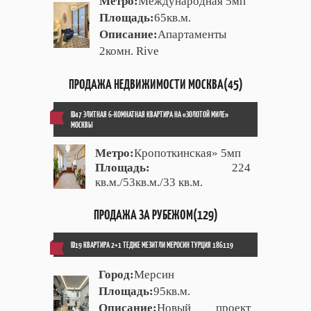
Метро:
Международная 5мп
Площадь:
65кв.м.
Описание:
Апартаменты
2комн. Rive
ПРОДАЖА НЕДВИЖИМОСТИ МОСКВА(45)
ID47 ЭЛИТНАЯ 6-КОМНАТНАЯ КВАРТИРА НА «ЗОЛОТОЙ МИЛЕ»
МОСКВЫ
Метро:
Кропоткинская» 5мп
Площадь:
224
кв.м./53кв.м./33 кв.м.
ПРОДАЖА ЗА РУБЕЖОМ(129)
ID19 КВАРТИРА 2+1 ТЕДЖЕ МЕЗИТЛИ МЕРОСИН ТУРЦИЯ 186119
Город:
Мерсин
Площадь:
95кв.м.
Описание:
Новый проект