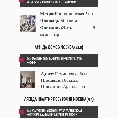
УЛ.1-Й ЗАЧАТЬЕВСКИЙ ПЕРЕУЛОК Д.10 ЦАО МОСКВА
Метро:
Кропоткинская 5мп
Площадь:
500 кв.м.
Описание:
Элит. 9
комн.квар.
АРЕНДА ДОМОВ МОСКВА(210)
ID62 КРАСИВЫЙ ДОМ С КАМИНОМ В НЕМЧИНОВКЕ РЯДОМ С
МОСКВОЙ
Адрес:
Немчиновка 6км
Площадь:
180кв.м.
Описание:
Аренда кра
АРЕНДА КВАРТИР ПОСУТОЧНО МОСКВА(97)
ID13 АПАРТАМЕНТЫ 2 КОМНАТЫ RIVERA УЛ.ПРЕСНЕНСКАЯ
НАБЕРЕЖНАЯ Д.12 БАШНЯ ФЕДЕРАЦИЯ ЦАО МОСКВА