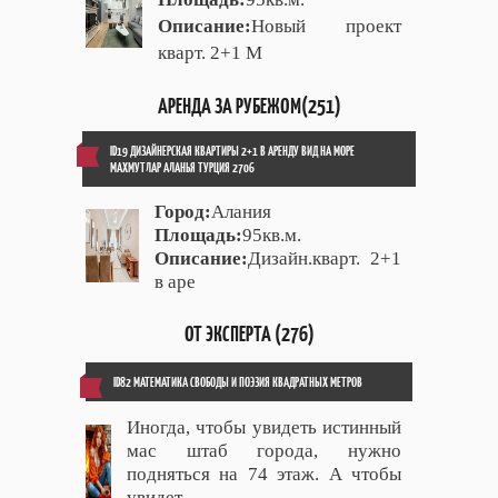
Описание:
Новый проект
кварт. 2+1 М
АРЕНДА ЗА РУБЕЖОМ(251)
ID19 ДИЗАЙНЕРСКАЯ КВАРТИРЫ 2+1 В АРЕНДУ ВИД НА МОРЕ
МАХМУТЛАР АЛАНЬЯ ТУРЦИЯ 2706
Город:
Алания
Площадь:
95кв.м.
Описание:
Дизайн.кварт. 2+1
в аре
ОТ ЭКСПЕРТА (276)
ID82 МАТЕМАТИКА СВОБОДЫ И ПОЭЗИЯ КВАДРАТНЫХ МЕТРОВ
Иногда, чтобы увидеть истинный
мас штаб города, нужно
подняться на 74 этаж. А чтобы
увидет