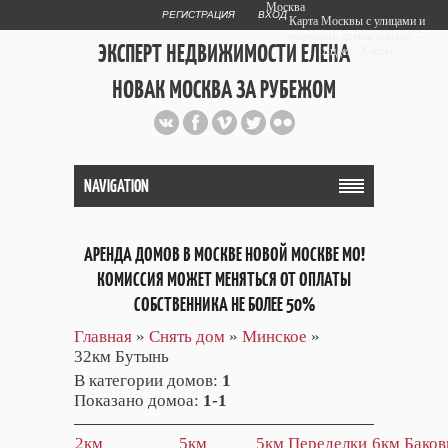
Москва
РЕГИСТРАЦИЯ
ВХОД
Карта Москвы с улицами и
номерами домов онлайн —
ЭКСПЕРТ НЕДВИЖИМОСТИ ЕЛЕНА
Яндекс.Карты
НОВАК МОСКВА ЗА РУБЕЖОМ
Публичный сайт эксперта автора
web дизайнера
+7 903 708 1884
NAVIGATION
АРЕНДА ДОМОВ В МОСКВЕ НОВОЙ МОСКВЕ МО!
КОМИССИЯ МОЖЕТ МЕНЯТЬСЯ ОТ ОПЛАТЫ
СОБСТВЕННИКА НЕ БОЛЕЕ 50%
Главная
»
Снять дом
»
Минское
»
32км Бутынь
В категории домов
:
1
Показано домоа
:
1-1
2км
5км
5км Переделки
6км Баков