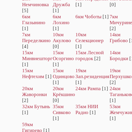
Немчиновка
Дружба
[1]
[0]
[5]
[1]
6км
6км
6км Чоботы
[1]
7км
Глазынино
Лохино
Мичурин
[1]
[1]
[2]
7км
10км
10км
14км
Переделкино
Акулово
Селекционер
Грибово
[
[4]
[0]
[1]
15км
15км
15км Лесной
14км
Минвнешторг
Осоргино
городок
[2]
Бородки
[
[1]
[1]
15км
15км
19км
19км
Нефтехим
[1]
Одинцово
Зап.резиденция
Перхушко
[1]
[1]
[2]
20км
20км
24км Рампа
[1]
24км
Жаворонки
Крёкшино
Таганьков
[2]
[0]
[1]
32км Бутынь
35км
35км НИИ
53км
[1]
Сивково
Радио
[1]
Жемчужи
[1]
[1]
59км
Гигирево
[1]