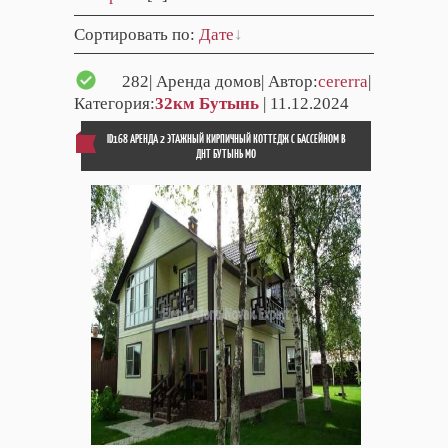
Сортировать по
:
Дате
282
| Аренда домов| Автор:
cererra
|
Категория:
32км Бутынь
| 11.12.2024
ID168 АРЕНДА 2 ЭТАЖНЫЙ КИРПИЧНЫЙ КОТТЕДЖ С БАССЕЙНОМ В
ДНТ БУТЫНЬ МО