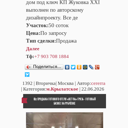
дом под ключ КП Жуковка XXI
выполнен по авторскому
дизайнпроекту. Все де
Участок:
50 соток
Цена:
По запросу
Тип сделки:
Продажа
Далее
Тф:
+7 903 708 1884
Поделиться…
1392
| Вторичка| Москва | Автор:
cererra
| Категория:
м.Крылатское
| 22.06.2026
ID2 ПРОДАЖА ГОТОВОГО ОТЕЛЯ «ВЕТЛА» ГРЯЗЬ - ГОТОВЫЙ
БИЗНЕС НА РУБЛЁВКЕ