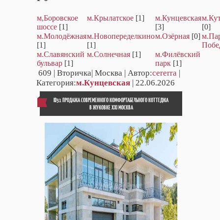
м,Боровское
м.Крылатское
[1]
м.Кунцевская
м.Ку
шоссе
[1]
[3]
[0]
м.Молодёжная
м.Новопеределкино
м.Озёрная
[0]
м.Па
[1]
[1]
Побе
м.Славянский
м.Солнечная
[1]
м.Филёвский
бульвар
[1]
парк
[1]
609
| Вторичка| Москва | Автор:
cererra
|
Категория:
м.Кунцевская
| 22.06.2026
ID31 ПРОДАЖА СОВРЕМЕННОГО КОМФОРТАБЕЛЬНОГО КОТТЕДЖА
В ЖУКОВКЕ XXI МОСКВА