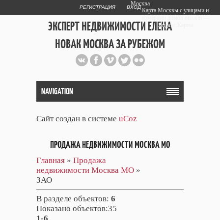
Москва
РЕГИСТРАЦИЯ
ВХОД
Карта Москвы с улицами и
номерами домов онлайн —
ЭКСПЕРТ НЕДВИЖИМОСТИ ЕЛЕНА
Яндекс.Карты
НОВАК МОСКВА ЗА РУБЕЖОМ
Публичный сайт эксперта автора
web дизайнера
+7 903 708 1884
NAVIGATION
Сайт создан в системе
uCoz
ПРОДАЖА НЕДВИЖИМОСТИ МОСКВА МО
Главная
»
Продажа
недвижимости Москва МО
»
ЗАО
В разделе объектов
:
6
Показано объектов
:35
1-6