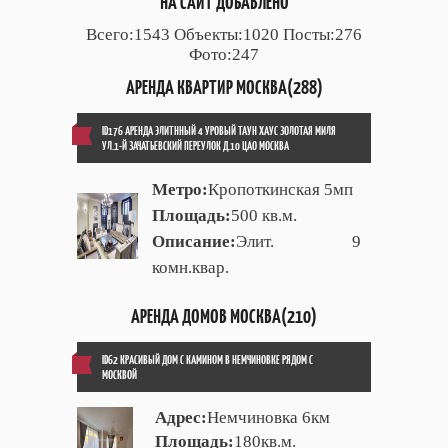
НА САЙТ ДОБАВЛЕНО
Всего:1543 Объекты:1020 Посты:276
Фото:247
АРЕНДА КВАРТИР МОСКВА(288)
ID176 АРЕНДА ЭЛИТННЫЙ 4 УРОВЫЙ ТАУН ХАУС ЗОЛОТАЯ МИЛЯ
УЛ.1-Й ЗАЧАТЬЕВСКИЙ ПЕРЕУЛОК Д.10 ЦАО МОСКВА
Метро:
Кропоткинская 5мп
Площадь:
500 кв.м.
Описание:
Элит. 9
комн.квар.
АРЕНДА ДОМОВ МОСКВА(210)
ID62 КРАСИВЫЙ ДОМ С КАМИНОМ В НЕМЧИНОВКЕ РЯДОМ С
МОСКВОЙ
Адрес:
Немчиновка 6км
Площадь:
180кв.м.