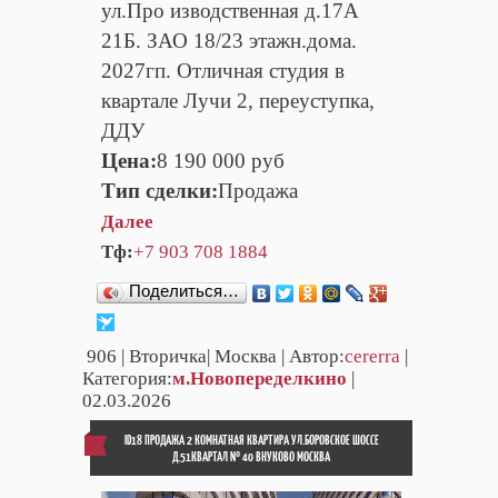
ул.Про изводственная д.17А
21Б. ЗАО 18/23 этажн.дома.
2027гп. Отличная студия в
квартале Лучи 2, переуступка,
ДДУ
Цена:
8 190 000 руб
Тип сделки:
Продажа
Далее
Тф:
+7 903 708 1884
Поделиться…
906
| Вторичка| Москва | Автор:
cererra
|
Категория:
м.Новопеределкино
|
02.03.2026
ID18 ПРОДАЖА 2 КОМНАТНАЯ КВАРТИРА УЛ.БОРОВСКОЕ ШОССЕ
Д.51КВАРТАЛ № 40 ВНУКОВО МОСКВА