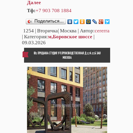
Далее
Тф:
+7 903 708 1884
Поделиться…
1254
| Вторичка| Москва | Автор:
cererra
| Категория:
м,Боровское шоссе
|
09.03.2026
ID1 ПРОДАЖА СТУДИЯ УЛ.ПРОИЗВОДСТВЕННАЯ Д.17А 21Б ЗАО
МОСКВА