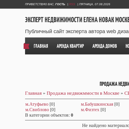
ПРИВЕТСТВУЮ ВАС
,
ГОСТЬ
|
RSS
|
ПЯТНИЦА, 07.08.2026
ЭКСПЕРТ НЕДВИЖИМОСТИ ЕЛЕНА НОВАК МОСК
Публичный сайт эксперта автора web диз
ГЛАВНАЯ
АРЕНДА КВАРТИР
АРЕНДА ДОМОВ
Н
ПРОДАЖА НЕДВ
Главная
»
Продажа недвижммости в Москве
»
С
м.Атуфьево
[0]
м.Бабушкинская
[0]
м.Свиблово
[0]
м.Физтех
[0]
В категории объектов
:
0
Не найдено материало