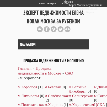
Москва
РЕГИСТРАЦИЯ
ВХОД
Карта Москвы с улицами и
номерами домов онлайн —
ЭКСПЕРТ НЕДВИЖИМОСТИ ЕЛЕНА
Яндекс.Карты
НОВАК МОСКВА ЗА РУБЕЖОМ
Публичный сайт эксперта автора
web дизайнера
+7 903 708 1884
NAVIGATION
ПРОДАЖА НЕДВИЖИМОСТИ В МОСКВЕ МО
Главная
»
Продажа
недвижммости в Москве
»
САО
»м.Аэропорт
м.Аэропорт
[1]
м.Беговая
[0]
м.Верхние
м.Дина
Лихоборы
[0]
[0]
м.Лихоюоры
[0]
м.Савёловская
м.Селигерская
м.Соко
[2]
[0]
[0]
м.Полежаевская
м.Ховрино
[1]
м.Хорошевская
ЦСКА