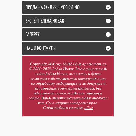
ПРОДАЖА ЖИЛЬЯ В МОСКВЕ МО
+
ЭКСПЕРТ ЕЛЕНА НОВАК
+
ГАЛЕРЕЯ
+
НАШИ КОНТАКТЫ
+
Copyright MyCorp ©2023 Elit-apartament.ru
© 2000-2022 Алёна Новак-Это официальный
сайт Алёны Новак, все посты и фото
являются собственностью авторских прав
на обработку информации, и не допускает
копирования в коммерческих целях, без
официально согласия администратора
сайта. Наши тексты эксклюзивны и аналогов
нет. См о защите авторских прав.
Сайт создан в системе
uCoz