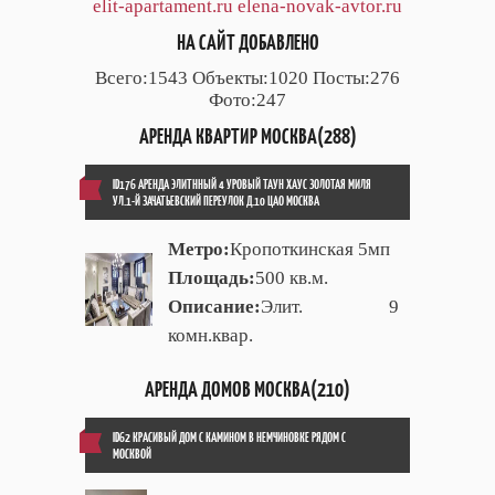
elit-apartament.ru
elena-novak-avtor.ru
НА САЙТ ДОБАВЛЕНО
Всего:1543 Объекты:1020 Посты:276
Фото:247
АРЕНДА КВАРТИР МОСКВА(288)
ID176 АРЕНДА ЭЛИТННЫЙ 4 УРОВЫЙ ТАУН ХАУС ЗОЛОТАЯ МИЛЯ
УЛ.1-Й ЗАЧАТЬЕВСКИЙ ПЕРЕУЛОК Д.10 ЦАО МОСКВА
Метро:
Кропоткинская 5мп
Площадь:
500 кв.м.
Описание:
Элит. 9
комн.квар.
АРЕНДА ДОМОВ МОСКВА(210)
ID62 КРАСИВЫЙ ДОМ С КАМИНОМ В НЕМЧИНОВКЕ РЯДОМ С
МОСКВОЙ