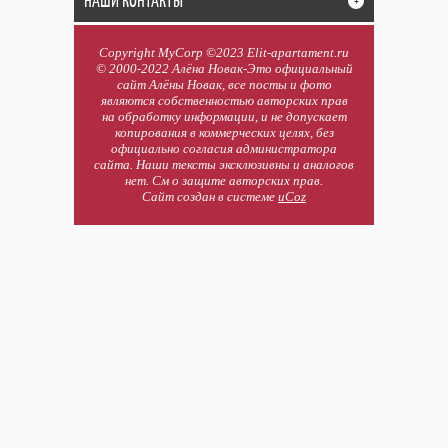
НАШИ КОНТАКТЫ
+
Copyright MyCorp ©2023 Elit-apartament.ru
© 2000-2022 Алёна Новак-Это официальный
сайт Алёны Новак, все посты и фото
являются собственностью авторских прав
на обработку информации, и не допускает
копирования в коммерческих целях, без
официально согласия администратора
сайта. Наши тексты эксклюзивны и аналогов
нет. См о защите авторских прав.
Сайт создан в системе
uCoz