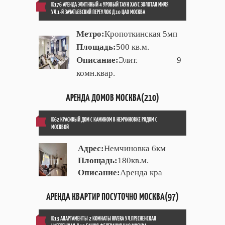
ID176 АРЕНДА ЭЛИТННЫЙ 4 УРОВЫЙ ТАУН ХАУС ЗОЛОТАЯ МИЛЯ
УЛ.1-Й ЗАЧАТЬЕВСКИЙ ПЕРЕУЛОК Д.10 ЦАО МОСКВА
Метро:
Кропоткинская 5мп
Площадь:
500 кв.м.
Описание:
Элит. 9
комн.квар.
АРЕНДА ДОМОВ МОСКВА(210)
ID62 КРАСИВЫЙ ДОМ С КАМИНОМ В НЕМЧИНОВКЕ РЯДОМ С
МОСКВОЙ
Адрес:
Немчиновка 6км
Площадь:
180кв.м.
Описание:
Аренда кра
АРЕНДА КВАРТИР ПОСУТОЧНО МОСКВА(97)
ID13 АПАРТАМЕНТЫ 2 КОМНАТЫ RIVERA УЛ.ПРЕСНЕНСКАЯ