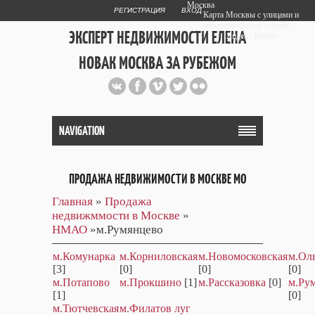
Москва
РЕГИСТРАЦИЯ
ВХОД
Карта Москвы с улицами и
номерами домов онлайн —
ЭКСПЕРТ НЕДВИЖИМОСТИ ЕЛЕНА
Яндекс.Карты
НОВАК МОСКВА ЗА РУБЕЖОМ
Публичный сайт эксперта автора
web дизайнера
+7 903 708 1884
NAVIGATION
ПРОДАЖА НЕДВИЖИМОСТИ В МОСКВЕ МО
Главная
»
Продажа
недвижммости в Москве
»
НМАО
»м.Румянцево
м.Комунарка
м.Корниловская
м.Новомосковская
м.Ол
[3]
[0]
[0]
[0]
м.Потапово
м.Прокшино
[1]
м.Рассказовка
[0]
м.Ру
[1]
[0]
м.Тютчевская
м.Филатов луг